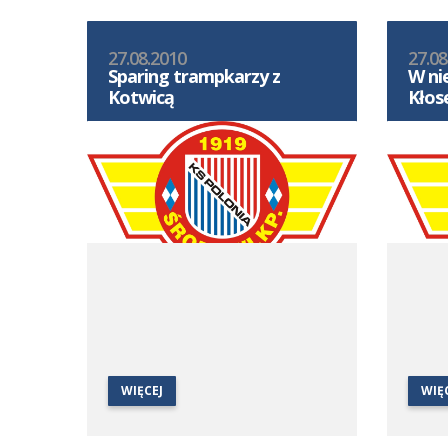
27.08.2010
27.08
Sparing trampkarzy z
W ni
Kotwicą
Kło
WIĘCEJ
WIĘ