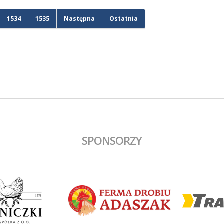
1534
1535
Następna
Ostatnia
SPONSORZY