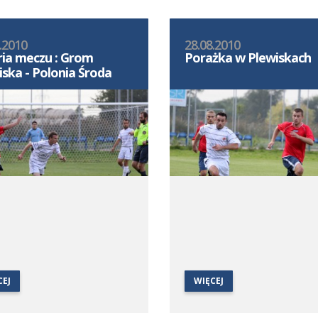
.2010
28.08.2010
ria meczu : Grom
Porażka w Plewiskach
iska - Polonia Środa
CEJ
WIĘCEJ