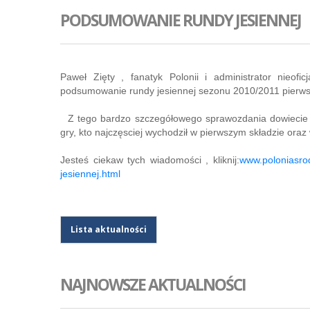
PODSUMOWANIE RUNDY JESIENNEJ
Paweł Zięty , fanatyk Polonii i administrator nieofic
podsumowanie rundy jesiennej sezonu 2010/2011 pierwsz
Z tego bardzo szczegółowego sprawozdania dowiecie się
gry, kto najczęsciej wychodził w pierwszym składzie oraz
Jesteś ciekaw tych wiadomości , kliknij:
www.poloniasro
jesiennej.html
Lista aktualności
NAJNOWSZE AKTUALNOŚCI