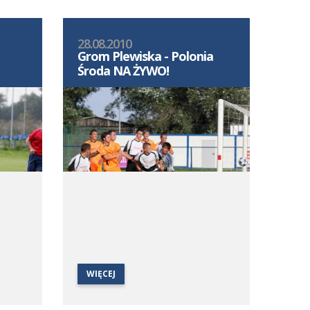
28.08.2010
Grom Plewiska - Polonia
Środa NA ŻYWO!
WIĘCEJ