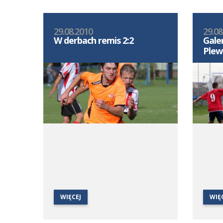
29.08.2010
29.08
W derbach remis 2:2
Gale
Plew
WIĘCEJ
WIĘ