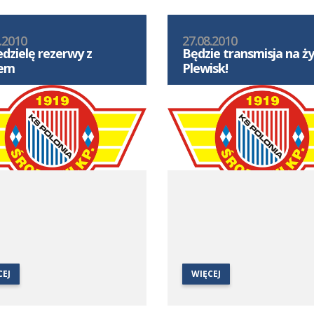
.2010
27.08.2010
edzielę rezerwy z
Będzie transmisja na ż
sem
Plewisk!
CEJ
WIĘCEJ