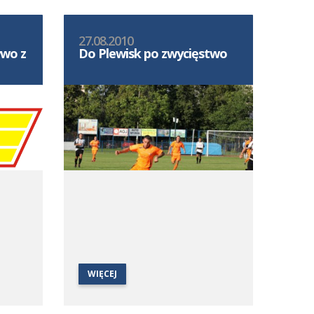
27.08.2010
ywo z
Do Plewisk po zwycięstwo
WIĘCEJ