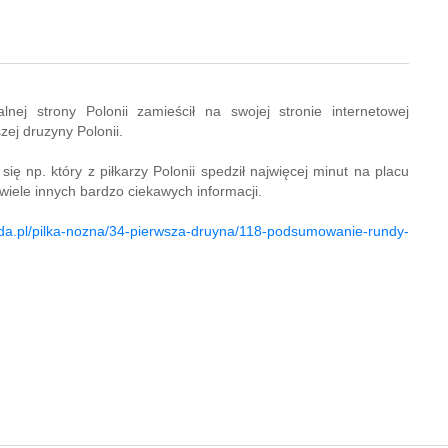
jalnej strony Polonii zamieścił na swojej stronie internetowej
ej druzyny Polonii.
 np. który z piłkarzy Polonii spedził najwięcej minut na placu
 wiele innych bardzo ciekawych informacji.
da.pl/pilka-nozna/34-pierwsza-druyna/118-podsumowanie-rundy-