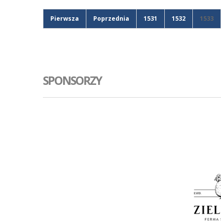
Pierwsza
Poprzednia
1531
1532
1533
SPONSORZY