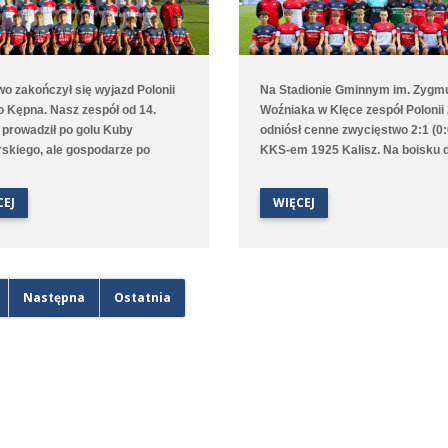
o zakończył się wyjazd Polonii
Na Stadionie Gminnym im. Zygm
o Kępna. Nasz zespół od 14.
Woźniaka w Klęce zespół Polonii
 prowadził po golu Kuby
odniósł cenne zwycięstwo 2:1 (0:
skiego, ale gospodarze po
KKS-em 1925 Kalisz. Na boisku 
ie wyrównali, a w doliczonym
utrzymywał się bezbramkowy re
gry niestety zdobyli
choć to Poloniści byli stroną
CEJ
WIĘCEJ
kiego gola. Lepiej spisała się
dominującą. W 68. minucie zawo
drużyna, która na boisku
gości został ukarany czerwoną k
gowym pokonała 9:1 (2:0) Juna-
za faul taktyczny przed polem ka
I Stare Oborzyska. Hat trickiem w
przewaga Polonii jeszcze wzrosła
czu popisał się Jan Marciniak.
76. minucie gola na 1:0 strzelił M
Następna
Ostatnia
Kliszkowiak. Gdy wydawało się, 
zespół dowiezie zwycięstwo do
końcowego gwizdka to goście
wykorzystali niefrasobliwość w o
doprowadzili do remisu. W dolic
czasie jednak średzka drużyna z
gola na wagę trzech punktów, a 