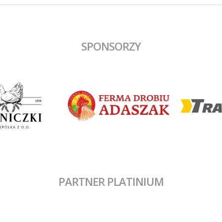
dobrym dośrodkowaniu Francisz
Błaszyka wynik ustalił Benjamin
Wałuszko.
SPONSORZY
PARTNER PLATINIUM