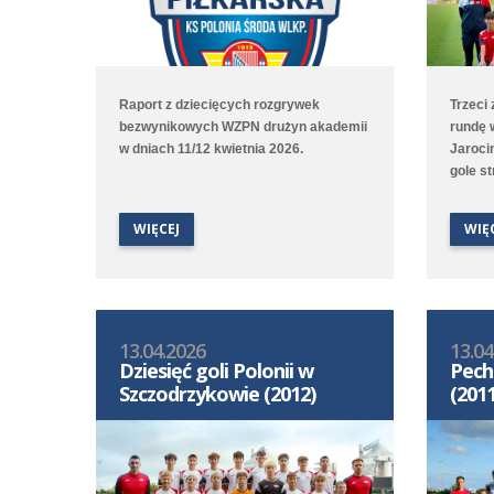
Raport z dziecięcych rozgrywek
Trzeci
bezwynikowych WZPN drużyn akademii
rundę 
w dniach 11/12 kwietnia 2026.
Jarocin
gole s
dwa zd
wynik u
WIĘCEJ
WIĘ
przegr
Poznań
2:6 z A
13.04.2026
13.04
Dziesięć goli Polonii w
Pech
Szczodrzykowie (2012)
(2011