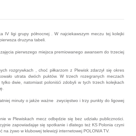
ka IV ligi grupy północnej . W najciekawszym meczu tej kolejki
 pierwsza druzyna tabeli.
zajęcia pierwszego miejsca premiowanego awansem do trzeciej
ych rozgrywkach , choć piłkarzom z Plewisk zdarzył się okres
tkowało utrata dwóch puktów. W trzech rozegranych meczach
 tylko dwie, natomiast poloniśći zdobyli w tych trzech kolejkach
ę.
atniej minuty o jakże ważne zwycięstwo i trzy punkty do ligowej
ie w Plewiskach mecz odbędzie się bez udziału publiczności.
cyjnie zapowiadająe się spotkanie i dlatego też KS Polonia czyni
 na żywo w klubowej telewizji internetowej POLONIA TV.