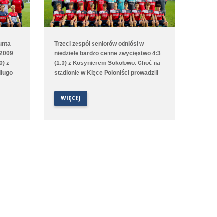
unta
Trzeci zespół seniorów odniósł w
 2009
niedzielę bardzo cenne zwycięstwo 4:3
0) z
(1:0) z Kosynierem Sokołowo. Choć na
długo
stadionie w Klęce Poloniści prowadzili
mis,
już od 2. minuty to emocji nie brakowało
aż do ostatniego gwizdka sędziego.
WIĘCEJ
dnik
Bramki dla średzkiej drużyny strzelali
artką
Antoni Sobczyński, Filip Staszak, Oleksii
rnym i
Steblin oraz Mikołaj Szymański.
 aż w
arcel
że nasz
bronie i
zonym
dobyła
po