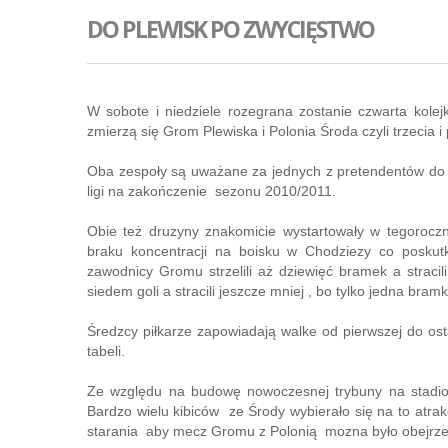
DO PLEWISK PO ZWYCIĘSTWO
W sobote i niedziele rozegrana zostanie czwarta kolej
zmierzą się Grom Plewiska i Polonia Środa czyli trzecia i
Oba zespoły są uważane za jednych z pretendentów do 
ligi na zakończenie sezonu 2010/2011.
Obie też druzyny znakomicie wystartowały w tegoroczn
braku koncentracji na boisku w Chodziezy co posku
zawodnicy Gromu strzelili aż dziewięć bramek a stracili
siedem goli a stracili jeszcze mniej , bo tylko jedna bramk
Średzcy piłkarze zapowiadają walke od pierwszej do ost
tabeli.
Ze względu na budowę nowoczesnej trybuny na stadion
Bardzo wielu kibiców ze Środy wybierało się na to atrak
starania aby mecz Gromu z Polonią mozna było obejrzeć