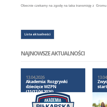
Obecnie czekamy na zgodę na taka transmisję z Gromu 
Lista aktualności
NAJNOWSZE AKTUALNOŚCI
13.04.2026
13.04
Akademia: Rozgrywki
Zwyc
dziecięce WZPN
star
(11/12.04.2026)