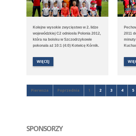
Kolejne wysokie zwycięstwo w 2. lidze
Pechow
wojewódzkiej C2 odniosła Polonia 2012,
2011 d
która na boisku w Szczodrzykowie
minuty
pokonała aż 10:1 (4:0) Kotwicę Kórnik.
Kuchar
Hat tricka w tym spotkaniu
przerw
skompletował Karol Marciniak. Drugi
czasie 
WIĘCEJ
WIĘ
zespół, który rywalizuje w 2. lidze
zwycięs
okręgowej C2, przegrał na wyjeździe z
druga 
Avią Kamionki.
trenin
Trans I
tym me
Pierwsza
Poprzednia
1
2
3
4
5
SPONSORZY