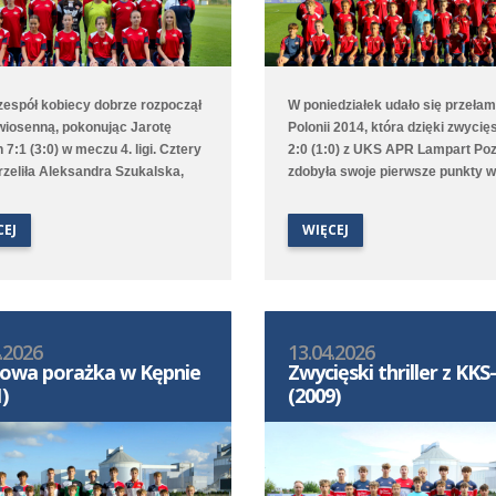
 zespół kobiecy dobrze rozpoczął
W poniedziałek udało się przeła
wiosenną, pokonując Jarotę
Polonii 2014, która dzięki zwycię
 7:1 (3:0) w meczu 4. ligi. Cztery
2:0 (1:0) z UKS APR Lampart Po
trzeliła Aleksandra Szukalska,
zdobyła swoje pierwsze punkty w
obyła Natasza Szymańska, a
rundzie wiosennej 1. ligi wojewód
staliła Alicja Doros. Trampkarki
D2. Bramki na wagę trzech punk
CEJ
WIĘCEJ
ały 1:6 z UKS APR Lampart
strzelili Witold Artomski i Karol
/Mosina, a młodziczki przegrały
Krawczewski. Druga drużyna prz
vią II Kamionki.
w Dominowie 1:5 (0:0) z Lechem
Poznań/Dominowo-Krzykosy.
.2026
13.04.2026
owa porażka w Kępnie
Zwycięski thriller z KK
)
(2009)