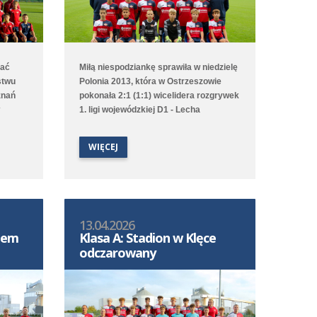
mać
Miłą niespodziankę sprawiła w niedzielę
stwu
Polonia 2013, która w Ostrzeszowie
znań
pokonała 2:1 (1:1) wicelidera rozgrywek
1. ligi wojewódzkiej D1 - Lecha
zkiej
Poznań/Południe. Choć to gospodarze
tów
pierwsi objęli prowadzenie to Poloniści
WIĘCEJ
odwrócili losy meczu za sprawą bramek
egrała
Leona Jackowa i Jakuba Przybyłka.
Drugi zespół przegrał na wyjeździe 1:3
(1:1) z Clescevią Kleszczewo, a gola dla
Polonii strzelił Bruno Obiegły.
13.04.2026
S-em
Klasa A: Stadion w Klęce
odczarowany