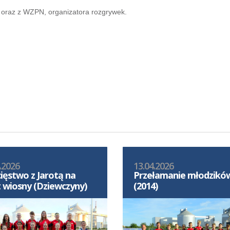
oraz z WZPN, organizatora rozgrywek.
.2026
13.04.2026
ięstwo z Jarotą na
Przełamanie młodzikó
t wiosny (Dziewczyny)
(2014)