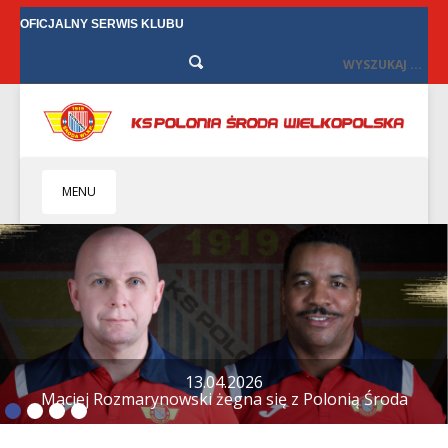
OFICJALNY SERWIS KLUBU
MENU
HOME
KLUB
BIZNES
SENIORZY
SENIORKI
13.04.2026
Maciej Rozmarynowski żegna się z Polonią Środa
BILETY
TV