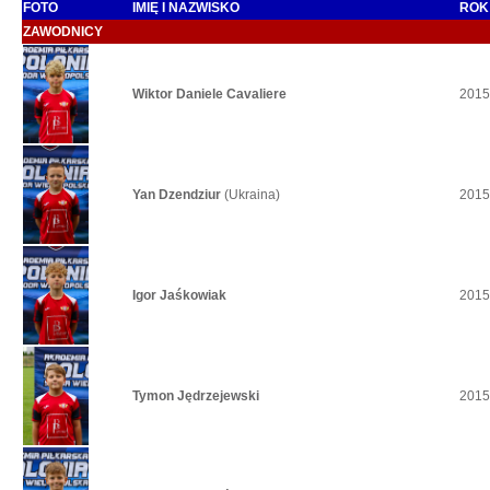
FOTO
IMIĘ I NAZWISKO
ROK
ZAWODNICY
Wiktor Daniele Cavaliere
2015
Yan Dzendziur
(Ukraina)
2015
Igor Jaśkowiak
2015
Tymon Jędrzejewski
2015