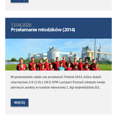
13.04.2026
Przełamanie młodzików (2014)
W poniedziałek udało się przełamać Polonii 2014, która dzięki
zwycięstwu 2:0 (1:0) z UKS APR Lampart Poznań zdobyła swoje
pierwsze punkty w rundzie wiosennej 1. ligi wojewódzkiej D2.
Bramki na wagę trzech punktów strzelili Witold Artomski i Karol
Krawczewski. Druga drużyna przegrała w Dominowie 1:5 (0:0) z
WIĘCEJ
Lechem Poznań/Dominowo-Krzykosy.