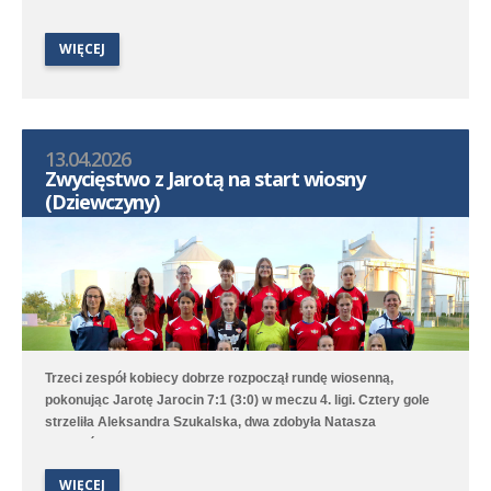
WIĘCEJ
13.04.2026
Zwycięstwo z Jarotą na start wiosny
(Dziewczyny)
Trzeci zespół kobiecy dobrze rozpoczął rundę wiosenną,
pokonując Jarotę Jarocin 7:1 (3:0) w meczu 4. ligi. Cztery gole
strzeliła Aleksandra Szukalska, dwa zdobyła Natasza
Szymańska, a wynik ustaliła Alicja Doros. Trampkarki przegrały
1:6 z UKS APR Lampart Poznań/Mosina, a młodziczki przegrały
WIĘCEJ
2:6 z Avią II Kamionki.