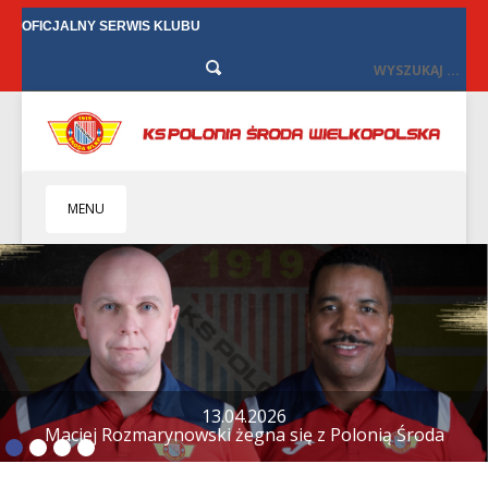
OFICJALNY SERWIS KLUBU
MENU
HOME
KLUB
BIZNES
SENIORZY
SENIORKI
12.04.2026
Tylko remis w Starych Oborzyskach
BILETY
TV