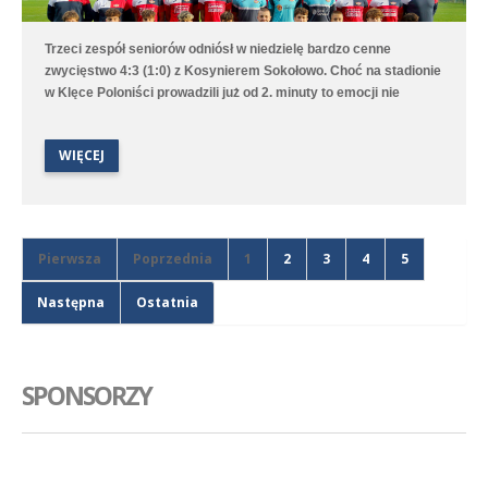
Trzeci zespół seniorów odniósł w niedzielę bardzo cenne
zwycięstwo 4:3 (1:0) z Kosynierem Sokołowo. Choć na stadionie
w Klęce Poloniści prowadzili już od 2. minuty to emocji nie
brakowało aż do ostatniego gwizdka sędziego. Bramki dla
średzkiej drużyny strzelali Antoni Sobczyński, Filip Staszak,
WIĘCEJ
Oleksii Steblin oraz Mikołaj Szymański.
Pierwsza
Poprzednia
1
2
3
4
5
Następna
Ostatnia
SPONSORZY