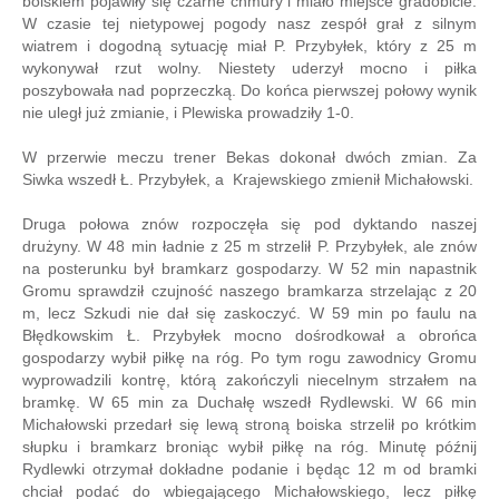
boiskiem pojawiły się czarne chmury i miało miejsce gradobicie.
W czasie tej nietypowej pogody nasz zespół grał z silnym
wiatrem i dogodną sytuację miał P. Przybyłek, który z 25 m
wykonywał rzut wolny. Niestety uderzył mocno i piłka
poszybowała nad poprzeczką. Do końca pierwszej połowy wynik
nie uległ już zmianie, i Plewiska prowadziły 1-0.
W przerwie meczu trener Bekas dokonał dwóch zmian. Za
Siwka wszedł Ł. Przybyłek, a Krajewskiego zmienił Michałowski.
Druga połowa znów rozpoczęła się pod dyktando naszej
drużyny. W 48 min ładnie z 25 m strzelił P. Przybyłek, ale znów
na posterunku był bramkarz gospodarzy. W 52 min napastnik
Gromu sprawdził czujność naszego bramkarza strzelając z 20
m, lecz Szkudi nie dał się zaskoczyć. W 59 min po faulu na
Błędkowskim Ł. Przybyłek mocno dośrodkował a obrońca
gospodarzy wybił piłkę na róg. Po tym rogu zawodnicy Gromu
wyprowadzili kontrę, którą zakończyli niecelnym strzałem na
bramkę. W 65 min za Duchałę wszedł Rydlewski. W 66 min
Michałowski przedarł się lewą stroną boiska strzelił po krótkim
słupku i bramkarz broniąc wybił piłkę na róg. Minutę późnij
Rydlewki otrzymał dokładne podanie i będąc 12 m od bramki
chciał podać do wbiegającego Michałowskiego, lecz piłkę