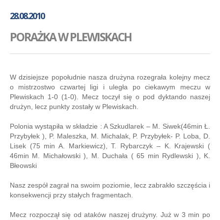
GALERIA
28.08.2010
AKADEMIA
PORAŻKA W PLEWISKACH
KONTAKT
SKLEP
PLAN TRENINGÓW
W dzisiejsze popołudnie nasza drużyna rozegrała kolejny mecz
o mistrzostwo czwartej ligi i uległa po ciekawym meczu w
Plewiskach 1-0 (1-0). Mecz toczył się o pod dyktando naszej
drużyn, lecz punkty zostały w Plewiskach.
Polonia wystąpiła w składzie : A Szkudlarek – M. Siwek(46min Ł.
Przybyłek ), P. Maleszka, M. Michalak, P. Przybyłek- P. Loba, D.
Lisek (75 min A. Markiewicz), T. Rybarczyk – K. Krajewski (
46min M. Michałowski ), M. Duchała ( 65 min Rydlewski ), K.
Błeowski
Nasz zespół zagrał na swoim poziomie, lecz zabrakło szczęścia i
konsekwencji przy stałych fragmentach.
Mecz rozpoczął się od ataków naszej drużyny. Już w 3 min po