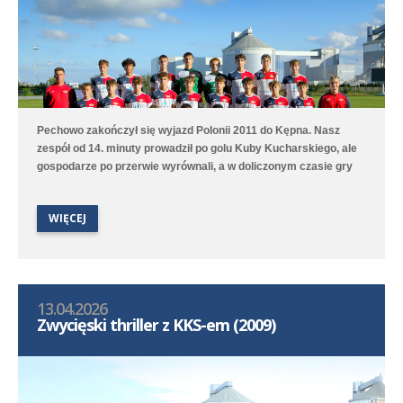
Pechowo zakończył się wyjazd Polonii 2011 do Kępna. Nasz
zespół od 14. minuty prowadził po golu Kuby Kucharskiego, ale
gospodarze po przerwie wyrównali, a w doliczonym czasie gry
niestety zdobyli zwycięskiego gola. Lepiej spisała się druga
drużyna, która na boisku treningowym pokonała 9:1 (2:0) Juna-
WIĘCEJ
Trans II Stare Oborzyska. Hat trickiem w tym meczu popisał się
Jan Marciniak.
13.04.2026
Zwycięski thriller z KKS-em (2009)