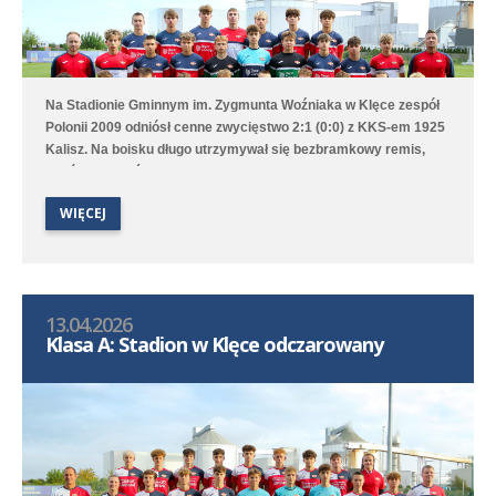
Na Stadionie Gminnym im. Zygmunta Woźniaka w Klęce zespół
Polonii 2009 odniósł cenne zwycięstwo 2:1 (0:0) z KKS-em 1925
Kalisz. Na boisku długo utrzymywał się bezbramkowy remis,
choć to Poloniści byli stroną dominującą. W 68. minucie
zawodnik gości został ukarany czerwoną kartką za faul
WIĘCEJ
taktyczny przed polem karnym i przewaga Polonii jeszcze
wzrosła aż w 76. minucie gola na 1:0 strzelił Marcel Kliszkowiak.
Gdy wydawało się, że nasz zespół dowiezie zwycięstwo do
końcowego gwizdka to goście wykorzystali niefrasobliwość w
obronie i doprowadzili do remisu. W doliczonym czasie jednak
13.04.2026
średzka drużyna zdobyła gola na wagę trzech punktów, a po
Klasa A: Stadion w Klęce odczarowany
dobrym dośrodkowaniu Franciszka Błaszyka wynik ustalił
Benjamin Wałuszko.