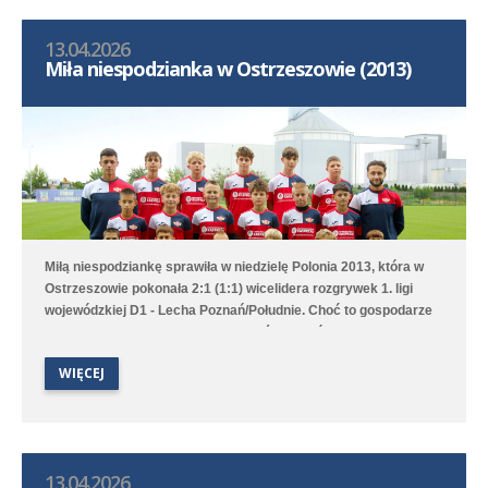
13.04.2026
Miła niespodzianka w Ostrzeszowie (2013)
Miłą niespodziankę sprawiła w niedzielę Polonia 2013, która w
Ostrzeszowie pokonała 2:1 (1:1) wicelidera rozgrywek 1. ligi
wojewódzkiej D1 - Lecha Poznań/Południe. Choć to gospodarze
pierwsi objęli prowadzenie to Poloniści odwrócili losy meczu za
sprawą bramek Leona Jackowa i Jakuba Przybyłka. Drugi
WIĘCEJ
zespół przegrał na wyjeździe 1:3 (1:1) z Clescevią Kleszczewo, a
gola dla Polonii strzelił Bruno Obiegły.
13.04.2026