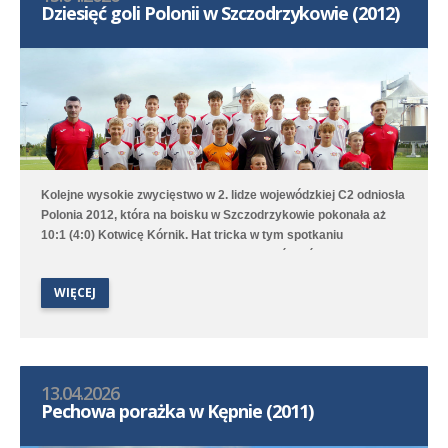
Dziesięć goli Polonii w Szczodrzykowie (2012)
Kolejne wysokie zwycięstwo w 2. lidze wojewódzkiej C2 odniosła
Polonia 2012, która na boisku w Szczodrzykowie pokonała aż
10:1 (4:0) Kotwicę Kórnik. Hat tricka w tym spotkaniu
skompletował Karol Marciniak. Drugi zespół, który rywalizuje w
2. lidze okręgowej C2, przegrał na wyjeździe z Avią Kamionki.
WIĘCEJ
13.04.2026
Pechowa porażka w Kępnie (2011)