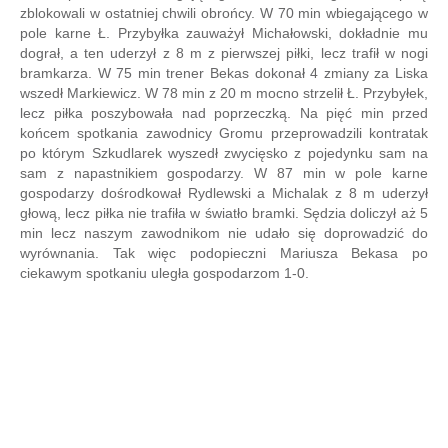
zblokowali w ostatniej chwili obrońcy. W 70 min wbiegającego w
pole karne Ł. Przybyłka zauważył Michałowski, dokładnie mu
dograł, a ten uderzył z 8 m z pierwszej piłki, lecz trafił w nogi
bramkarza. W 75 min trener Bekas dokonał 4 zmiany za Liska
wszedł Markiewicz. W 78 min z 20 m mocno strzelił Ł. Przybyłek,
lecz piłka poszybowała nad poprzeczką. Na pięć min przed
końcem spotkania zawodnicy Gromu przeprowadzili kontratak
po którym Szkudlarek wyszedł zwycięsko z pojedynku sam na
sam z napastnikiem gospodarzy. W 87 min w pole karne
gospodarzy dośrodkował Rydlewski a Michalak z 8 m uderzył
głową, lecz piłka nie trafiła w światło bramki. Sędzia doliczył aż 5
min lecz naszym zawodnikom nie udało się doprowadzić do
wyrównania. Tak więc podopieczni Mariusza Bekasa po
ciekawym spotkaniu uległa gospodarzom 1-0.