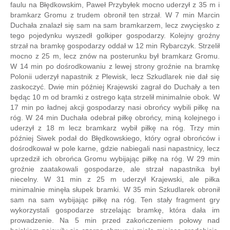
faulu na Błędkowskim, Paweł Przybyłek mocno uderzył z 35 m i
bramkarz Gromu z trudem obronił ten strzał. W 7 min Marcin
Duchała znalazł się sam na sam bramkarzem, lecz zwycięsko z
tego pojedynku wyszedł golkiper gospodarzy. Kolejny groźny
strzał na bramkę gospodarzy oddał w 12 min Rybarczyk. Strzelił
mocno z 25 m, lecz znów na posterunku był bramkarz Gromu.
W 14 min po dośrodkowaniu z lewej strony groźnie na bramkę
Polonii uderzył napastnik z Plewisk, lecz Szkudlarek nie dał się
zaskoczyć. Dwie min później Krajewski zagrał do Duchały a ten
będąc 10 m od bramki z ostrego kąta strzelił minimalnie obok. W
17 min po ładnej akcji gospodarzy nasi obrońcy wybili piłkę na
róg. W 24 min Duchała odebrał piłkę obrońcy, miną kolejnego i
uderzył z 18 m lecz bramkarz wybił piłkę na róg. Trzy min
później Siwek podał do Błędkowskiego, który ograł obrońców i
dośrodkował w pole karne, gdzie nabiegali nasi napastnicy, lecz
uprzedził ich obrońca Gromu wybijając piłkę na róg. W 29 min
groźnie zaatakowali gospodarze, ale strzał napastnika był
niecelny. W 31 min z 25 m uderzył Krajewski, ale piłka
minimalnie minęła słupek bramki. W 35 min Szkudlarek obronił
sam na sam wybijając piłkę na róg. Ten stały fragment gry
wykorzystali gospodarze strzelając bramkę, która dała im
prowadzenie. Na 5 min przed zakończeniem połowy nad