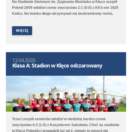
Na Stadionie Gminnym im. Zygmunta Woźniaka w Klęce zespół
Polonii 2009 odniósł cenne zwycięstwo 2:1 (0:0) z KKS-em 1925
Kalisz. Na boisku długo utrzymywał się bezbramkowy remis,
choć to Poloniści byli stroną dominującą. W 68. minucie
zawodnik gości został ukarany czerwoną kartką za faul
WIĘCEJ
taktyczny przed polem karnym i przewaga Polonii jeszcze
wzrosła aż w 76. minucie gola na 1:0 strzelił Marcel Kliszkowiak.
Gdy wydawało się, że nasz zespół dowiezie zwycięstwo do
końcowego gwizdka to goście wykorzystali niefrasobliwość w
obronie i doprowadzili do remisu. W doliczonym czasie jednak
13.04.2026
średzka drużyna zdobyła gola na wagę trzech punktów, a po
Klasa A: Stadion w Klęce odczarowany
dobrym dośrodkowaniu Franciszka Błaszyka wynik ustalił
Benjamin Wałuszko.
Trzeci zespół seniorów odniósł w niedzielę bardzo cenne
zwycięstwo 4:3 (1:0) z Kosynierem Sokołowo. Choć na stadionie
w Klęce Poloniści prowadzili już od 2. minuty to emocji nie