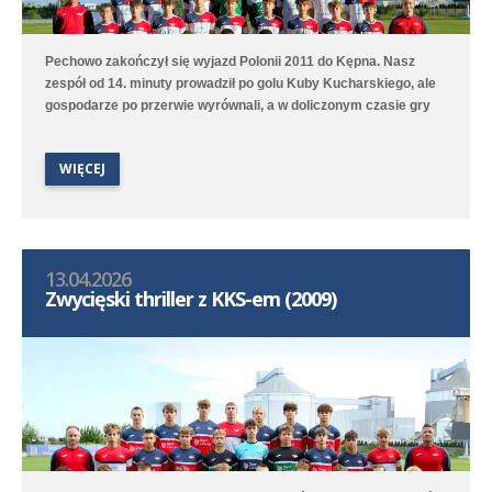
Pechowo zakończył się wyjazd Polonii 2011 do Kępna. Nasz
zespół od 14. minuty prowadził po golu Kuby Kucharskiego, ale
gospodarze po przerwie wyrównali, a w doliczonym czasie gry
niestety zdobyli zwycięskiego gola. Lepiej spisała się druga
drużyna, która na boisku treningowym pokonała 9:1 (2:0) Juna-
WIĘCEJ
Trans II Stare Oborzyska. Hat trickiem w tym meczu popisał się
Jan Marciniak.
13.04.2026
Zwycięski thriller z KKS-em (2009)