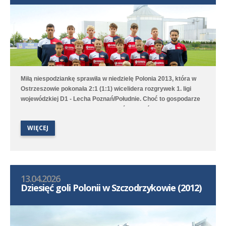
Miłą niespodziankę sprawiła w niedzielę Polonia 2013, która w
Ostrzeszowie pokonała 2:1 (1:1) wicelidera rozgrywek 1. ligi
wojewódzkiej D1 - Lecha Poznań/Południe. Choć to gospodarze
pierwsi objęli prowadzenie to Poloniści odwrócili losy meczu za
sprawą bramek Leona Jackowa i Jakuba Przybyłka. Drugi
WIĘCEJ
zespół przegrał na wyjeździe 1:3 (1:1) z Clescevią Kleszczewo, a
gola dla Polonii strzelił Bruno Obiegły.
13.04.2026
Dziesięć goli Polonii w Szczodrzykowie (2012)