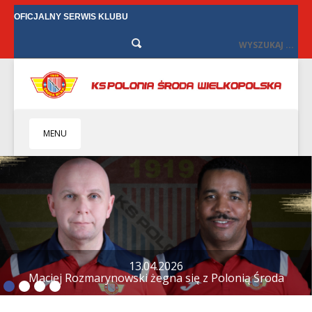
OFICJALNY SERWIS KLUBU
MENU
HOME
KLUB
BIZNES
SENIORZY
SENIORKI
BILETY
TV