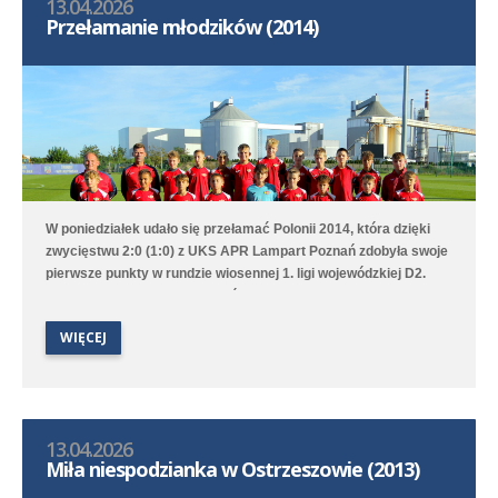
13.04.2026
Przełamanie młodzików (2014)
W poniedziałek udało się przełamać Polonii 2014, która dzięki
zwycięstwu 2:0 (1:0) z UKS APR Lampart Poznań zdobyła swoje
pierwsze punkty w rundzie wiosennej 1. ligi wojewódzkiej D2.
Bramki na wagę trzech punktów strzelili Witold Artomski i Karol
Krawczewski. Druga drużyna przegrała w Dominowie 1:5 (0:0) z
WIĘCEJ
Lechem Poznań/Dominowo-Krzykosy.
13.04.2026
Miła niespodzianka w Ostrzeszowie (2013)