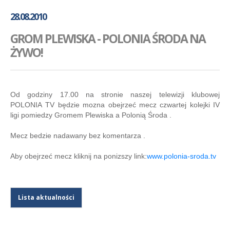
GALERIA
28.08.2010
AKADEMIA
GROM PLEWISKA - POLONIA ŚRODA NA
KONTAKT
ŻYWO!
SKLEP
PLAN TRENINGÓW
Od godziny 17.00 na stronie naszej telewizji klubowej
POLONIA TV będzie mozna obejrzeć mecz czwartej kolejki IV
ligi pomiedzy Gromem Plewiska a Polonią Środa .
Mecz bedzie nadawany bez komentarza .
Aby obejrzeć mecz kliknij na ponizszy link:
www.polonia-sroda.tv
Lista aktualności