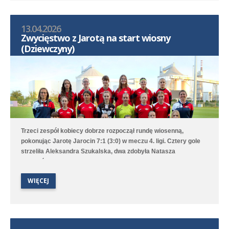
13.04.2026
Zwycięstwo z Jarotą na start wiosny
(Dziewczyny)
Trzeci zespół kobiecy dobrze rozpoczął rundę wiosenną,
pokonując Jarotę Jarocin 7:1 (3:0) w meczu 4. ligi. Cztery gole
strzeliła Aleksandra Szukalska, dwa zdobyła Natasza
Szymańska, a wynik ustaliła Alicja Doros. Trampkarki przegrały
1:6 z UKS APR Lampart Poznań/Mosina, a młodziczki przegrały
WIĘCEJ
2:6 z Avią II Kamionki.