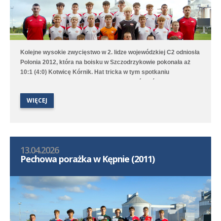
Kolejne wysokie zwycięstwo w 2. lidze wojewódzkiej C2 odniosła
Polonia 2012, która na boisku w Szczodrzykowie pokonała aż
10:1 (4:0) Kotwicę Kórnik. Hat tricka w tym spotkaniu
skompletował Karol Marciniak. Drugi zespół, który rywalizuje w
2. lidze okręgowej C2, przegrał na wyjeździe z Avią Kamionki.
WIĘCEJ
13.04.2026
Pechowa porażka w Kępnie (2011)