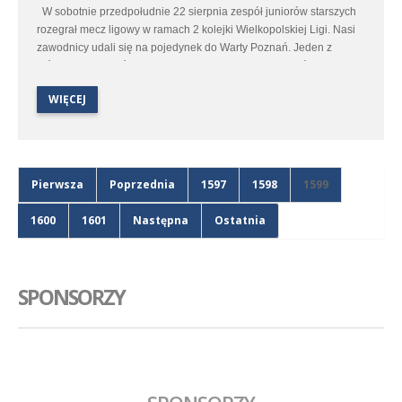
W sobotnie przedpołudnie 22 sierpnia zespół juniorów starszych
rozegrał mecz ligowy w ramach 2 kolejki Wielkopolskiej Ligi. Nasi
zawodnicy udali się na pojedynek do Warty Poznań. Jeden z
głównych faworytów nie dał szans naszym graczom, którzy
przegrali zdecydowanie 8:0.
WIĘCEJ
Pierwsza
Poprzednia
1597
1598
1599
1600
1601
Następna
Ostatnia
SPONSORZY