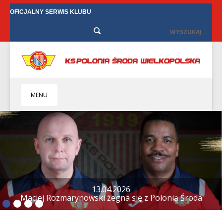
OFICJALNY SERWIS KLUBU
MENU
HOME
KLUB
BIZNES
SENIORZY
SENIORKI
12.04.2026
Tylko remis w Starych Oborzyskach
BILETY
TV