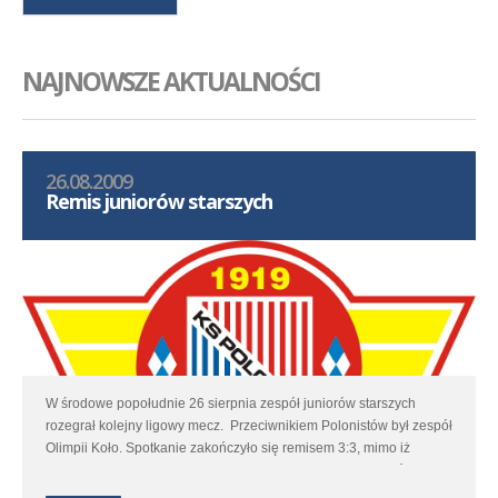
NAJNOWSZE AKTUALNOŚCI
26.08.2009
Remis juniorów starszych
W środowe popołudnie 26 sierpnia zespół juniorów starszych
rozegrał kolejny ligowy mecz. Przeciwnikiem Polonistów był zespół
Olimpii Koło. Spotkanie zakończyło się remisem 3:3, mimo iż
Polonia do przerwy prowadziła 2:1. Tym samym nasz zespół zdobył
pierwszy punkt w tegorocznych rozgrywkach Wielkopolskiej Ligi