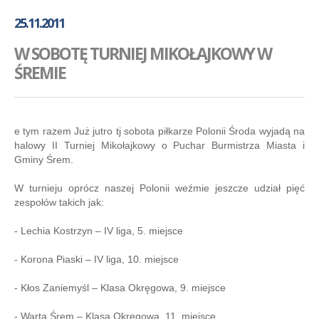
GALERIA
25.11.2011
AKADEMIA
W SOBOTĘ TURNIEJ MIKOŁAJKOWY W
KONTAKT
ŚREMIE
SKLEP
PLAN TRENINGÓW
e tym razem Już jutro tj sobota piłkarze Polonii Środa wyjadą na
halowy II Turniej Mikołajkowy o Puchar Burmistrza Miasta i
Gminy Śrem.
W turnieju oprócz naszej Polonii weźmie jeszcze udział pięć
zespołów takich jak:
- Lechia Kostrzyn – IV liga, 5. miejsce
- Korona Piaski – IV liga, 10. miejsce
- Kłos Zaniemyśl – Klasa Okręgowa, 9. miejsce
- Warta Śrem – Klasa Okręgowa, 11. miejsce