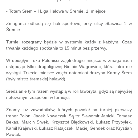
- Totem Śrem – I Liga Halowa w Śremie, 1. miejsce
Zmagania odbędą się hali sportowej przy ulicy Staszica 1 w
Śremie.
Turniej rozegrany będzie w systemie każdy z każdym. Czas
trwania każdego spotkania to 15 minut bez przerwy.
W ubiegłym roku Poloniści zajęli drugie miejsce w zmaganiach
ustępując tylko drugoligowej Nielbie Wągrowiec, która jutro nie
wystąpi. Trzecie miejsce zajęła natomiast drużyna Karmy Śrem
(były mistrz śremskiej halawki).
Średzianie tym razem wystąpią w roli faworyta, gdyż są najwyżej
notowanym zespołem w turnieju.
Znamy już zawodników, których powołał na turniej pierwszy
trener Polonii Jacek Nowaczyk. Są to: Sławomir Janicki, Tomasz
Bekas, Marcin Siwek, Krzysztof Błędkowski, Łukasz Przybyłek,
Kamil Krajewski, Łukasz Ratajczak, Maciej Gendek oraz Krystian
Pawlak.