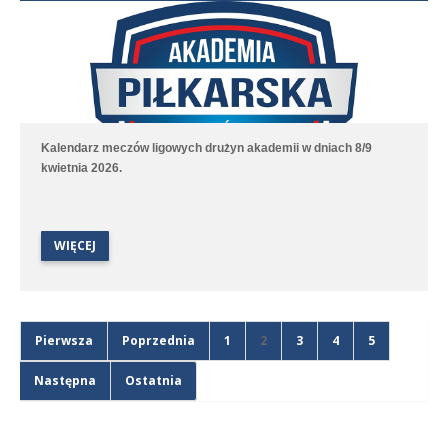
Kalendarz meczów ligowych drużyn akademii w dniach 8/9
kwietnia 2026.
WIĘCEJ
Pierwsza
Poprzednia
1
2
3
4
5
Następna
Ostatnia