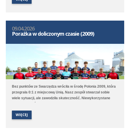
strzelił pięć bramek. Hat tricka skompletował Karol Marciniak.
09.04.2026
Porażka w doliczonym czasie (2009)
Bez punktów ze Swarzędza wróciła w środę Polonia 2009, która
przegrała 0:1 z miejscową Unią. Nasz zespół stwarzał sobie
wiele sytuacji, ale zawodziła skuteczność. Niewykorzystane
sytuacje zemściły się w doliczonym czasie gry, kiedy to
zawodnik gospodarzy wykorzystał dobre dośrodkowanie z rzutu
WIĘCEJ
rożnego.