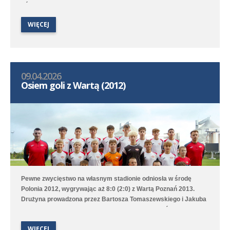
Fórmaniak oraz Łukasz Miszkiewicz.
WIĘCEJ
09.04.2026
Osiem goli z Wartą (2012)
Pewne zwycięstwo na własnym stadionie odniosła w środę
Polonia 2012, wygrywając aż 8:0 (2:0) z Wartą Poznań 2013.
Drużyna prowadzona przez Bartosza Tomaszewskiego i Jakuba
Szymczaka przeważała przez całe spotkanie, choć do przerwy
było tylko 2:1. Worek z bramkami rozwiązał się dopiero w 72.
WIĘCEJ
minucie, bo od tego momentu z ciągu ośmiu minut nasz zespół