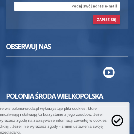
ZAPISZ SIĘ
OBSERWUJ NAS
POLONIA ŚRODA WIELKOPOLSKA
Serwis polonia-sroda.pl wykorzystuje pliki cookies, które
umożliwiają i ułatwiają Ci korzystanie z jego zasobów. Jeżeli
wyrażasz zgodę na zapisywanie informacji zawartej w cookies
kliknij
. Jeżeli nie wyrażasz zgody - zmień ustawienia swojej
przeglądarki.