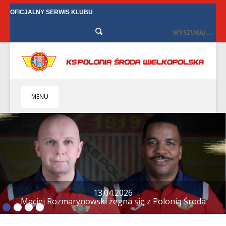
OFICJALNY SERWIS KLUBU
MENU
HOME
KLUB
BIZNES
SENIORZY
SENIORKI
BILETY
TV