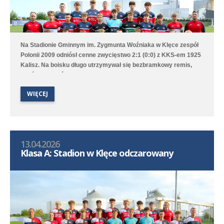
Na Stadionie Gminnym im. Zygmunta Woźniaka w Klęce zespół
Polonii 2009 odniósł cenne zwycięstwo 2:1 (0:0) z KKS-em 1925
Kalisz. Na boisku długo utrzymywał się bezbramkowy remis,
choć to Poloniści byli stroną dominującą. W 68. minucie
zawodnik gości został ukarany czerwoną kartką za faul
WIĘCEJ
taktyczny przed polem karnym i przewaga Polonii jeszcze
wzrosła aż w 76. minucie gola na 1:0 strzelił Marcel Kliszkowiak.
Gdy wydawało się, że nasz zespół dowiezie zwycięstwo do
końcowego gwizdka to goście wykorzystali niefrasobliwość w
obronie i doprowadzili do remisu. W doliczonym czasie jednak
13.04.2026
średzka drużyna zdobyła gola na wagę trzech punktów, a po
Klasa A: Stadion w Klęce odczarowany
dobrym dośrodkowaniu Franciszka Błaszyka wynik ustalił
Benjamin Wałuszko.