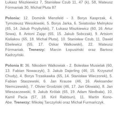
Łukasz Miszkiewicz 7, Stanisław Czub 11, 47 (k), 58, Mateusz
Fórmaniak 30, Michał Pluta 87
Polonia:
12. Dominik Mensfeld - 3. Borys Kasprzak, 4.
Tymoteusz Wesołowski, 5. Borys Jarka, 6. Sviatoslav Melnykov
(65, 14. Jakub Przybylski), 7. Łukasz Miszkiewicz (60, 16. Artur
Sowa), 8. Antoni Zając (65, 15. Jakub Sobczak), 9. Artsiom
Kisliakou (65, 18. Michał Pluta), 10. Stanisław Czub, 11. Dawid
Ebelewicz (55, 17. Oskar Walkowski), 22. Mateusz
Fórmaniak.
Trenerzy:
Marcin Łopusiński oraz Bartosz
Kadrzyński.
Polonia II:
36. Nikodem Walkowiak - 2. Bolesław Musielak (60,
13. Fabian Nowaczyk), 3. Jakub Dajerling (46, 15. Krzysztof
Chudy), 4. Borys Trzaskawka (65, 14. Stanisław Wieczorek), 5.
Fabian Staszewski, 6. Jan Krause (46, 16. Aleksander
Niemczewski), 7. Olivier Grodziski (46, 17. Jan Głowala), 8. Jan
Wieszaczewski, 9. Jakub Królak (65, 19. Adam Niedbała), 10.
Kamil Pacia (57, 18. Kiril Rabtsun), 11. Martin Kono-
Abe.
Trenerzy:
Mikołaj Tarczyński oraz Michał Furmańczyk.