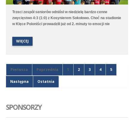
Trzeci zespół seniorów odniósł w niedzielę bardzo cenne
zwycięstwo 4:3 (1:0) z Kosynierem Sokołowo. Choć na stadionie
w Klęce Poloniści prowadzili już od 2. minuty to emocji nie
brakowało aż do ostatniego gwizdka sędziego. Bramki dla
średzkiej drużyny strzelali Antoni Sobczyński, Filip Staszak,
WIĘCEJ
Oleksii Steblin oraz Mikołaj Szymański.
Pierwsza
Poprzednia
1
2
3
4
5
Następna
Ostatnia
SPONSORZY