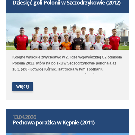
Dziesięć goli Polonii w Szczodrzykowie (2012)
Kolejne wysokie zwycięstwo w 2. lidze wojewódzkiej C2 odniosła
Polonia 2012, która na boisku w Szczodrzykowie pokonała aż
10:1 (4:0) Kotwicę Kórnik. Hat tricka w tym spotkaniu
skompletował Karol Marciniak. Drugi zespół, który rywalizuje w
2. lidze okręgowej C2, przegrał na wyjeździe z Avią Kamionki.
WIĘCEJ
13.04.2026
Pechowa porażka w Kępnie (2011)