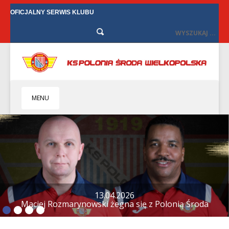
OFICJALNY SERWIS KLUBU
MENU
HOME
KLUB
BIZNES
SENIORZY
SENIORKI
12.04.2026
Tylko remis w Starych Oborzyskach
BILETY
TV