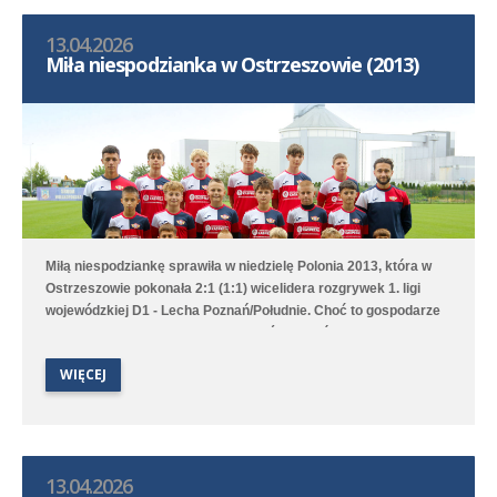
13.04.2026
Miła niespodzianka w Ostrzeszowie (2013)
Miłą niespodziankę sprawiła w niedzielę Polonia 2013, która w
Ostrzeszowie pokonała 2:1 (1:1) wicelidera rozgrywek 1. ligi
wojewódzkiej D1 - Lecha Poznań/Południe. Choć to gospodarze
pierwsi objęli prowadzenie to Poloniści odwrócili losy meczu za
sprawą bramek Leona Jackowa i Jakuba Przybyłka. Drugi
WIĘCEJ
zespół przegrał na wyjeździe 1:3 (1:1) z Clescevią Kleszczewo, a
gola dla Polonii strzelił Bruno Obiegły.
13.04.2026