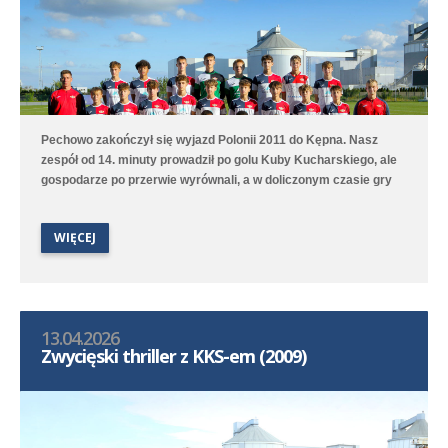
Pechowo zakończył się wyjazd Polonii 2011 do Kępna. Nasz
zespół od 14. minuty prowadził po golu Kuby Kucharskiego, ale
gospodarze po przerwie wyrównali, a w doliczonym czasie gry
niestety zdobyli zwycięskiego gola. Lepiej spisała się druga
drużyna, która na boisku treningowym pokonała 9:1 (2:0) Juna-
WIĘCEJ
Trans II Stare Oborzyska. Hat trickiem w tym meczu popisał się
Jan Marciniak.
13.04.2026
Zwycięski thriller z KKS-em (2009)