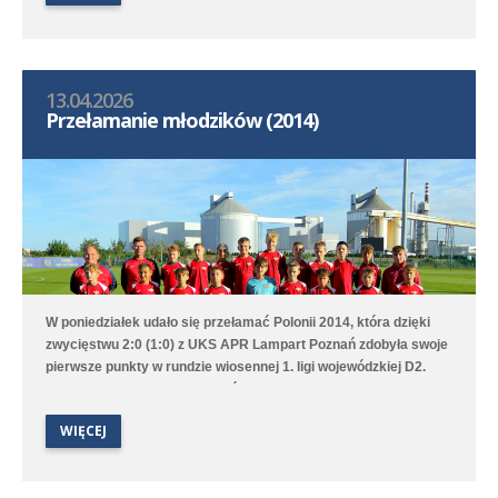
13.04.2026
Przełamanie młodzików (2014)
W poniedziałek udało się przełamać Polonii 2014, która dzięki
zwycięstwu 2:0 (1:0) z UKS APR Lampart Poznań zdobyła swoje
pierwsze punkty w rundzie wiosennej 1. ligi wojewódzkiej D2.
Bramki na wagę trzech punktów strzelili Witold Artomski i Karol
Krawczewski. Druga drużyna przegrała w Dominowie 1:5 (0:0) z
WIĘCEJ
Lechem Poznań/Dominowo-Krzykosy.