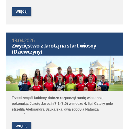
WIĘCEJ
13.04.2026
Zwycięstwo z Jarotą na start wiosny
(Dziewczyny)
Trzeci zespół kobiecy dobrze rozpoczął rundę wiosenną,
pokonując Jarotę Jarocin 7:1 (3:0) w meczu 4. ligi. Cztery gole
strzeliła Aleksandra Szukalska, dwa zdobyła Natasza
Szymańska, a wynik ustaliła Alicja Doros. Trampkarki przegrały
1:6 z UKS APR Lampart Poznań/Mosina, a młodziczki przegrały
WIĘCEJ
2:6 z Avią II Kamionki.