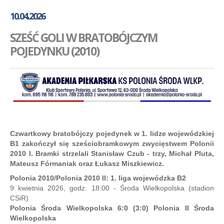
GALERIA
10.04.2026
AKADEMIA
SZEŚĆ GOLI W BRATOBÓJCZYM
KONTAKT
POJEDYNKU (2010)
SKLEP
PLAN TRENINGÓW
Czwartkowy bratobójczy pojedynek w 1. lidze wojewódzkiej
B1 zakończył się sześciobramkowym zwycięstwem Polonii
2010 I. Bramki strzelali Stanisław Czub - trzy, Michał Pluta,
Mateusz Fórmaniak oraz Łukasz Miszkiewicz.
Polonia 2010/Polonia 2010 II: 1. liga wojewódzka B2
9 kwietnia 2026, godz. 18:00 - Środa Wielkopolska (stadion
CSiR)
Polonia Środa Wielkopolska 6:0 (3:0) Polonia II Środa
Wielkopolska