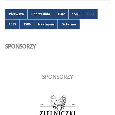
Pierwsza
Poprzednia
1582
1583
1584
1585
1586
Następna
Ostatnia
SPONSORZY
SPONSORZY