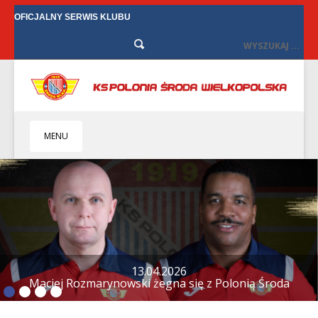
OFICJALNY SERWIS KLUBU
MENU
HOME
KLUB
BIZNES
SENIORZY
SENIORKI
BILETY
TV