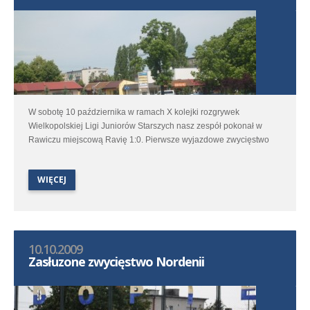
W sobotę 10 października w ramach X kolejki rozgrywek
Wielkopolskiej Ligi Juniorów Starszych nasz zespół pokonał w
Rawiczu miejscową Ravię 1:0. Pierwsze wyjazdowe zwycięstwo
nie przyszło łatwo. Po pierwszej dobrej połowie i drugiej bardzo
dramatycznej części , 3 punkty jak najbardziej zasłużone pojechały
WIĘCEJ
do Środy. Bramke na wagę zwycięstwa w tym spotkaniu w 53
minucie zdobył Adrian Markiewicz.
10.10.2009
Zasłuzone zwycięstwo Nordenii