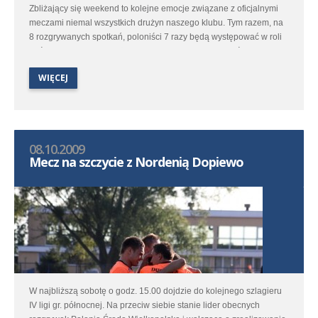
Zbliżający się weekend to kolejne emocje związane z oficjalnymi
meczami niemal wszystkich drużyn naszego klubu. Tym razem, na
8 rozgrywanych spotkań, poloniści 7 razy będą występować w roli
gościa. Zapowiada się, że w nadchodzące dni wolne, średzianie
przemierzą naprawdę sporo kilometrów.
WIĘCEJ
08.10.2009
Mecz na szczycie z Nordenią Dopiewo
W najbliższą sobotę o godz. 15.00 dojdzie do kolejnego szlagieru
IV ligi gr. północnej. Na przeciw siebie stanie lider obecnych