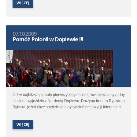
WIĘCEJ
07.10.2009
Pomóż Polonii w Dopiewie !!!
Już w najbliższą sobotę pierwszy zespół seniorów czeka arcytrudny
mecz na wyjeździe z Nordenią Dopiewo. Drużyna trenera Ryszarda
Rybaka, jeżeli chce spędzić kolejny tydzień na pozycji lidera musi
to spotkanie wygrać. Dlatego klub jak i piłkarze bardzo liczą
na Wasze wsparcie. Swoją obecnością i dopingiem bardzo
WIĘCEJ
pomożecie Polonii !!!