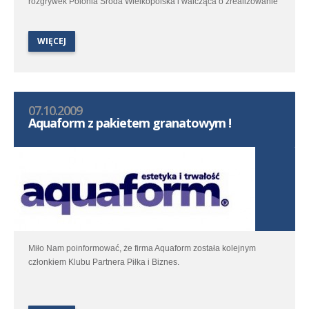
rozgrywek Polonia Środa Wielkopolska i walcząca o zrealizowanie
przedsezonowego celu (awansu do III ligi) Nordenia Dopiewo.
WIĘCEJ
07.10.2009
Aquaform z pakietem granatowym !
Miło Nam poinformować, że firma Aquaform została kolejnym
członkiem Klubu Partnera Piłka i Biznes.