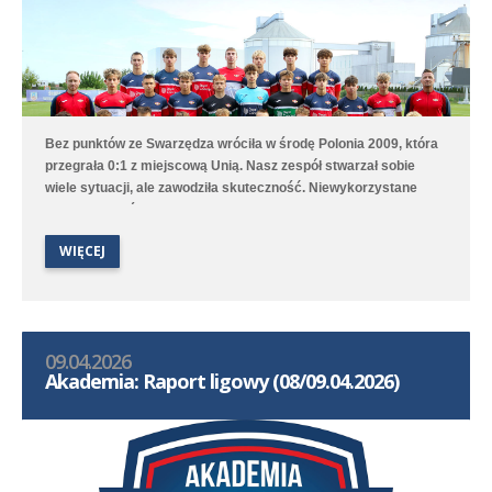
Bez punktów ze Swarzędza wróciła w środę Polonia 2009, która
przegrała 0:1 z miejscową Unią. Nasz zespół stwarzał sobie
wiele sytuacji, ale zawodziła skuteczność. Niewykorzystane
sytuacje zemściły się w doliczonym czasie gry, kiedy to
zawodnik gospodarzy wykorzystał dobre dośrodkowanie z rzutu
WIĘCEJ
rożnego.
09.04.2026
Akademia: Raport ligowy (08/09.04.2026)