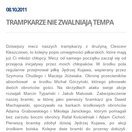
GALERIA
08.10.2011
AKADEMIA
TRAMPKARZE NIE ZWALNIAJĄ TEMPA
KONTAKT
SKLEP
PLAN TRENINGÓW
Dzisiejszy mecz naszych trampkarzy z drużyną Clescevi
Kleszczewo, to kolejny popis umiejętności piłkarskich, które mają
już Ci młodzi chłopcy. Mecz od samego początku zaczął się od
przejęcia inicjatywy przez moich chłopaków. W środku pola
regularnie przejmował piłkę Jędrzej Kujawa, wspierany przez
Szymona Chudego i Macieja Jóźwiaka. Obronę przeciwników
absorbował w środku Michał Górzyński, którego pilnowało
dwóch obrońców gości. Na skrzydłach ataku swoje akcje
rozwijali Marcin Typański i Jakub Malusiak. Zabezpieczenie
naszej bramki, w której jako pierwszy bramkarz gra Dawid
Machajewski, spoczywało na barkach środkowych obrońców
Adama Grabowskiego i Mikołaja Janickiego, którym pomagali
bez zarzutu boczni obrońcy Rafał Kościelniak i Adam Cichoń.
Pierwszą bramkę zdobył dzisiaj Jędrzej Kujawa, po akcji
środkiem boiska. Kolejne dwie bramki do przerwy dołożyli: