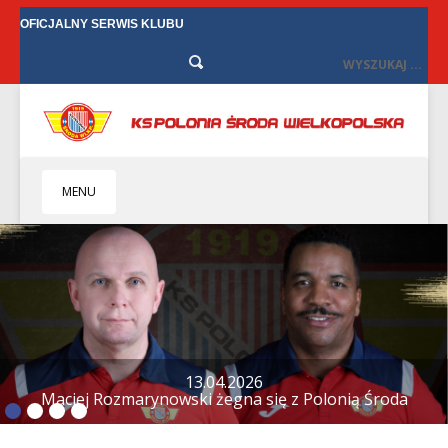
OFICJALNY SERWIS KLUBU
MENU
HOME
KLUB
BIZNES
SENIORZY
SENIORKI
12.04.2026
Tylko remis w Starych Oborzyskach
BILETY
TV