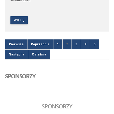
kwietnia 2026.
WIĘCEJ
Pierwsza
Poprzednia
1
2
3
4
5
Następna
Ostatnia
SPONSORZY
SPONSORZY