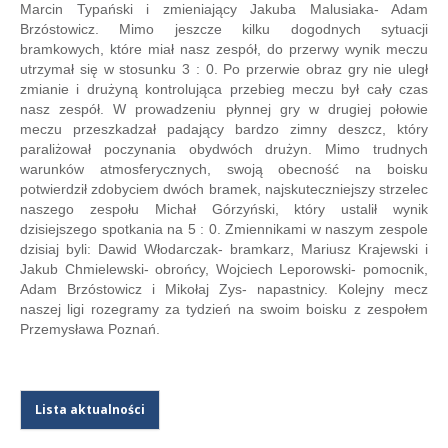
Marcin Typański i zmieniający Jakuba Malusiaka- Adam
Brzóstowicz. Mimo jeszcze kilku dogodnych sytuacji
bramkowych, które miał nasz zespół, do przerwy wynik meczu
utrzymał się w stosunku 3 : 0. Po przerwie obraz gry nie uległ
zmianie i drużyną kontrolująca przebieg meczu był cały czas
nasz zespół. W prowadzeniu płynnej gry w drugiej połowie
meczu przeszkadzał padający bardzo zimny deszcz, który
paraliżował poczynania obydwóch drużyn. Mimo trudnych
warunków atmosferycznych, swoją obecność na boisku
potwierdził zdobyciem dwóch bramek, najskuteczniejszy strzelec
naszego zespołu Michał Górzyński, który ustalił wynik
dzisiejszego spotkania na 5 : 0. Zmiennikami w naszym zespole
dzisiaj byli: Dawid Włodarczak- bramkarz, Mariusz Krajewski i
Jakub Chmielewski- obrońcy, Wojciech Leporowski- pomocnik,
Adam Brzóstowicz i Mikołaj Zys- napastnicy. Kolejny mecz
naszej ligi rozegramy za tydzień na swoim boisku z zespołem
Przemysława Poznań.
Lista aktualności