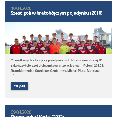
10.04.2026
Sześć goli w bratobójczym pojedynku (2010)
Czwartkowy bratobójczy pojedynek w 1. lidze wojewódzkiej B1
zakończył się sześciobramkowym zwycięstwem Polonii 2010 I.
Bramki strzelali Stanisław Czub - trzy, Michał Pluta, Mateusz
Fórmaniak oraz Łukasz Miszkiewicz.
WIĘCEJ
09.04.2026
Osiem goli z Wartą (2012)