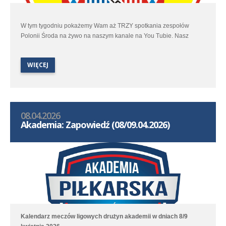
W tym tygodniu pokażemy Wam aż TRZY spotkania zespołów
Polonii Środa na żywo na naszym kanale na You Tubie. Nasz
maraton transmisji zaczniemy w piątek spotkaniem trzeciej ligi
pomiędzy Polonią Środa, a Unią Swarzędz. W sobotę 11 kwietnia
WIĘCEJ
będziecie mogli zobaczyć mecz V ligi pomiędzy Avią Kamionki a
drugim zespołem Polonii Środa. Orlen I ligi kobiet Polonia Środa –
Staszkówka Jelna. Nasz maraton transmisyjny zakończymy w
niedzielę spotkaniem Orlen I ligi kobiet Juna Trans Stare Oborzyska
- Polonia Środa.
08.04.2026
Akademia: Zapowiedź (08/09.04.2026)
Kalendarz meczów ligowych drużyn akademii w dniach 8/9