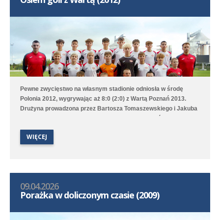
Pewne zwycięstwo na własnym stadionie odniosła w środę
Polonia 2012, wygrywając aż 8:0 (2:0) z Wartą Poznań 2013.
Drużyna prowadzona przez Bartosza Tomaszewskiego i Jakuba
Szymczaka przeważała przez całe spotkanie, choć do przerwy
było tylko 2:1. Worek z bramkami rozwiązał się dopiero w 72.
WIĘCEJ
minucie, bo od tego momentu z ciągu ośmiu minut nasz zespół
strzelił pięć bramek. Hat tricka skompletował Karol Marciniak.
09.04.2026
Porażka w doliczonym czasie (2009)