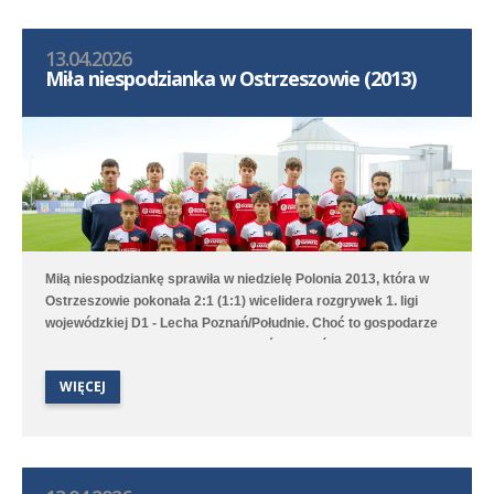
13.04.2026
Miła niespodzianka w Ostrzeszowie (2013)
Miłą niespodziankę sprawiła w niedzielę Polonia 2013, która w
Ostrzeszowie pokonała 2:1 (1:1) wicelidera rozgrywek 1. ligi
wojewódzkiej D1 - Lecha Poznań/Południe. Choć to gospodarze
pierwsi objęli prowadzenie to Poloniści odwrócili losy meczu za
sprawą bramek Leona Jackowa i Jakuba Przybyłka. Drugi
WIĘCEJ
zespół przegrał na wyjeździe 1:3 (1:1) z Clescevią Kleszczewo, a
gola dla Polonii strzelił Bruno Obiegły.