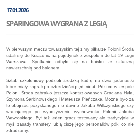
GALERIA
17.01.2026
AKADEMIA
SPARINGOWA WYGRANA Z LEGIĄ
KONTAKT
SKLEP
PLAN TRENINGÓW
W pierwszym meczu towarzyskim tej zimy piłkarze Polonii Środa
udali się do Książenic na pojedynek z zespołem do lat 19 Legii
Warszawa. Spotkanie odbyło się na boisku ze sztuczną
nawierzchnią pod balonem.
Sztab szkoleniowy podzieli średzką kadrę na dwie jedenastki
które miały zagrać po czterdzieści pięć minut. Póki co w zespole
Polonii Środa zabrakło jeszcze kontuzjowanych Gracjana Hyla,
Szymona Sarbinowskiego i Mateusza Pieńczaka. Można było za
to obejrzeć pozyskanego nie dawno Jakuba Willczyńskiego czy
wracającego po wypożyczeniu wychowanka Polonii Jakuba
Wawroskiego. Był też jeden gracz testowany ale tradycyjnie w
myśl zasady transfery lubią ciszę jego personaliów póki co nie
zdradzamy.