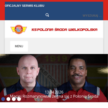
OFICJALNY SERWIS KLUBU
MENU
HOME
KLUB
BIZNES
SENIORZY
SENIORKI
12.04.2026
Tylko remis w Starych Oborzyskach
BILETY
TV