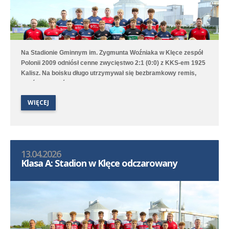
Na Stadionie Gminnym im. Zygmunta Woźniaka w Klęce zespół
Polonii 2009 odniósł cenne zwycięstwo 2:1 (0:0) z KKS-em 1925
Kalisz. Na boisku długo utrzymywał się bezbramkowy remis,
choć to Poloniści byli stroną dominującą. W 68. minucie
zawodnik gości został ukarany czerwoną kartką za faul
WIĘCEJ
taktyczny przed polem karnym i przewaga Polonii jeszcze
wzrosła aż w 76. minucie gola na 1:0 strzelił Marcel Kliszkowiak.
Gdy wydawało się, że nasz zespół dowiezie zwycięstwo do
końcowego gwizdka to goście wykorzystali niefrasobliwość w
obronie i doprowadzili do remisu. W doliczonym czasie jednak
13.04.2026
średzka drużyna zdobyła gola na wagę trzech punktów, a po
Klasa A: Stadion w Klęce odczarowany
dobrym dośrodkowaniu Franciszka Błaszyka wynik ustalił
Benjamin Wałuszko.