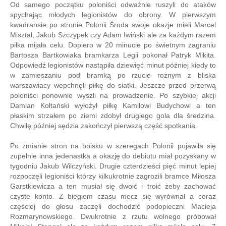
Od samego początku poloniści odważnie ruszyli do ataków
spychając młodych legionistów do obrony. W pierwszym
kwadransie po stronie Polonii Środa swoje okazje mieli Marcel
Misztal, Jakub Szczypek czy Adam Iwiński ale za każdym razem
piłka mijała celu. Dopiero w 20 minucie po świetnym zagraniu
Bartosza Bartkowiaka bramkarza Legii pokonał Patryk Mikita.
Odpowiedź legionistów nastąpiła dziewięć minut później kiedy to
w zamieszaniu pod bramką po rzucie rożnym z bliska
warszawiacy wepchnęli piłkę do siatki. Jeszcze przed przerwą
poloniści ponownie wyszli na prowadzenie. Po szybkiej akcji
Damian Kołtański wyłożył piłkę Kamilowi Budychowi a ten
płaskim strzałem po ziemi zdobył drugiego gola dla średzina.
Chwilę później sędzia zakończył pierwszą część spotkania.
Po zmianie stron na boisku w szeregach Polonii pojawiła się
zupełnie inna jedenastka a okazję do debiutu miał pozyskany w
tygodniu Jakub Wilczyński. Drugie czterdzieści pięć minut lepiej
rozpoczęli legioniści którzy kilkukrotnie zagrozili bramce Miłosza
Garstkiewicza a ten musiał się dwoić i troić żeby zachować
czyste konto. Z biegiem czasu mecz się wyrównał a coraz
częściej do głosu zaczęli dochodzić podopieczni Macieja
Rozmarynowskiego. Dwukrotnie z rzutu wolnego próbował