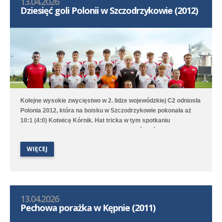
13.04.2026
Dziesięć goli Polonii w Szczodrzykowie (2012)
Kolejne wysokie zwycięstwo w 2. lidze wojewódzkiej C2 odniosła
Polonia 2012, która na boisku w Szczodrzykowie pokonała aż
10:1 (4:0) Kotwicę Kórnik. Hat tricka w tym spotkaniu
skompletował Karol Marciniak. Drugi zespół, który rywalizuje w
2. lidze okręgowej C2, przegrał na wyjeździe z Avią Kamionki.
WIĘCEJ
13.04.2026
Pechowa porażka w Kępnie (2011)