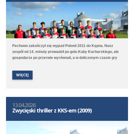
Pechowo zakończył się wyjazd Polonii 2011 do Kępna. Nasz
zespół od 14. minuty prowadził po golu Kuby Kucharskiego, ale
gospodarze po przerwie wyrównali, a w doliczonym czasie gry
niestety zdobyli zwycięskiego gola. Lepiej spisała się druga
drużyna, która na boisku treningowym pokonała 9:1 (2:0) Juna-
WIĘCEJ
Trans II Stare Oborzyska. Hat trickiem w tym meczu popisał się
Jan Marciniak.
13.04.2026
Zwycięski thriller z KKS-em (2009)