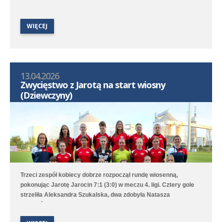
WIĘCEJ
13.04.2026
Zwycięstwo z Jarotą na start wiosny
(Dziewczyny)
Trzeci zespół kobiecy dobrze rozpoczął rundę wiosenną,
pokonując Jarotę Jarocin 7:1 (3:0) w meczu 4. ligi. Cztery gole
strzeliła Aleksandra Szukalska, dwa zdobyła Natasza
Szymańska, a wynik ustaliła Alicja Doros. Trampkarki przegrały
1:6 z UKS APR Lampart Poznań/Mosina, a młodziczki przegrały