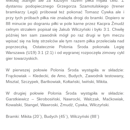
Mikołaj Stangel ale za każdym razem piłka mijała celu. Z
dystansu podopiecznego Grzegorza Szamotulskiego (trener
bramkarzy Legii) próbował też pokonać Tomasz Cywka ale i
przy tych próbach piłka nie znalazła drogi do bramki. Dopiero w
88 minucie po dograniu piłki w pole karne przez Kacpra Źmudź
celnym strzałem popisał się Jakub Wilczyński i było 3:1. Chwilę
później ten sam zawodnik mógł po raz drugi w tym meczu
wpisać się na listę strzelców ale tym razem piłka przeleciała nad
poprzeczką. Ostatecznie Polonia Środa pokonała Legię
Warszawa (U19) 3:1 (2:1) i od wygranej rozpoczęła zimowy cykl
gier towarzyskich.
W pierwszej połowie Polonia Środa wystąpiła w składzie:
Frąckowiak – Kledecki, de Amo, Budych, Zawodnik testowany,
Misztal, Szczypek, Bartkowiak, Kołtański, Iwiński, Mikita.
W drugiej połowie Polonia Środa wystąpiła w składzie:
Garstkiewicz – Skrobosiński, Nawrocki, Walczak, Maćkowiak,
Kowalski, Stangel, Wawroski, Żmudź, Cywka, Wilczyński.
Bramki: Mikita (20`), Budych (45`), Wilczyński (88`)