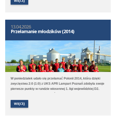
WIĘCEJ
2:6 z Avią II Kamionki.
13.04.2026
Przełamanie młodzików (2014)
W poniedziałek udało się przełamać Polonii 2014, która dzięki
zwycięstwu 2:0 (1:0) z UKS APR Lampart Poznań zdobyła swoje
pierwsze punkty w rundzie wiosennej 1. ligi wojewódzkiej D2.
Bramki na wagę trzech punktów strzelili Witold Artomski i Karol
Krawczewski. Druga drużyna przegrała w Dominowie 1:5 (0:0) z
WIĘCEJ
Lechem Poznań/Dominowo-Krzykosy.