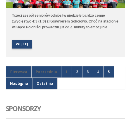
Trzeci zespół seniorów odniósł w niedzielę bardzo cenne
zwycięstwo 4:3 (1:0) z Kosynierem Sokołowo. Choć na stadionie
w Klęce Poloniści prowadzili już od 2. minuty to emocji nie
brakowało aż do ostatniego gwizdka sędziego. Bramki dla
średzkiej drużyny strzelali Antoni Sobczyński, Filip Staszak,
WIĘCEJ
Oleksii Steblin oraz Mikołaj Szymański.
Pierwsza
Poprzednia
1
2
3
4
5
Następna
Ostatnia
SPONSORZY