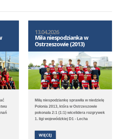
13.04.2026
w
Miła niespodzianka w
Ostrzeszowie (2013)
mać
Miłą niespodziankę sprawiła w niedzielę
stwu
Polonia 2013, która w Ostrzeszowie
znań
pokonała 2:1 (1:1) wicelidera rozgrywek
1. ligi wojewódzkiej D1 - Lecha
zkiej
Poznań/Południe. Choć to gospodarze
tów
pierwsi objęli prowadzenie to Poloniści
WIĘCEJ
odwrócili losy meczu za sprawą bramek