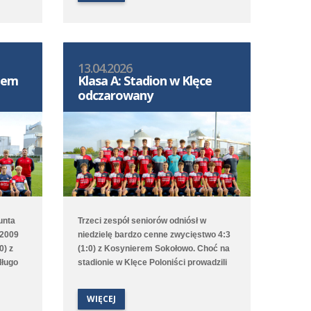
egrała
Leona Jackowa i Jakuba Przybyłka.
Drugi zespół przegrał na wyjeździe 1:3
(1:1) z Clescevią Kleszczewo, a gola dla
Polonii strzelił Bruno Obiegły.
13.04.2026
S-em
Klasa A: Stadion w Klęce
odczarowany
unta
Trzeci zespół seniorów odniósł w
 2009
niedzielę bardzo cenne zwycięstwo 4:3
0) z
(1:0) z Kosynierem Sokołowo. Choć na
długo
stadionie w Klęce Poloniści prowadzili
mis,
już od 2. minuty to emocji nie brakowało
aż do ostatniego gwizdka sędziego.
WIĘCEJ
dnik
Bramki dla średzkiej drużyny strzelali