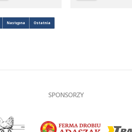
drużyna, która na boisku
gości został ukarany czerwoną k
gowym pokonała 9:1 (2:0) Juna-
za faul taktyczny przed polem ka
I Stare Oborzyska. Hat trickiem w
przewaga Polonii jeszcze wzrosła
czu popisał się Jan Marciniak.
76. minucie gola na 1:0 strzelił M
Następna
Ostatnia
Kliszkowiak. Gdy wydawało się, 
zespół dowiezie zwycięstwo do
końcowego gwizdka to goście
wykorzystali niefrasobliwość w o
doprowadzili do remisu. W dolic
czasie jednak średzka drużyna z
gola na wagę trzech punktów, a 
dobrym dośrodkowaniu Francisz
Błaszyka wynik ustalił Benjamin
Wałuszko.
SPONSORZY