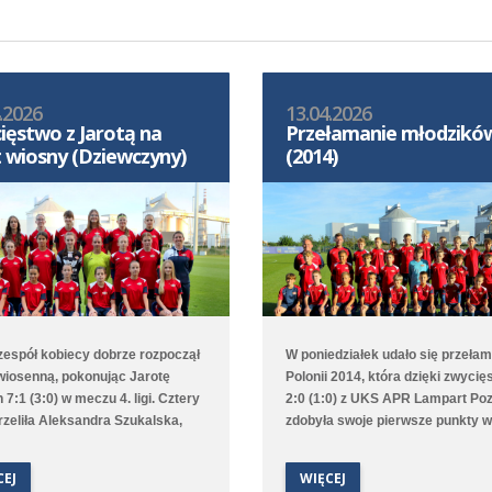
.2026
13.04.2026
ięstwo z Jarotą na
Przełamanie młodzikó
t wiosny (Dziewczyny)
(2014)
 zespół kobiecy dobrze rozpoczął
W poniedziałek udało się przeła
wiosenną, pokonując Jarotę
Polonii 2014, która dzięki zwycię
 7:1 (3:0) w meczu 4. ligi. Cztery
2:0 (1:0) z UKS APR Lampart Po
trzeliła Aleksandra Szukalska,
zdobyła swoje pierwsze punkty w
obyła Natasza Szymańska, a
rundzie wiosennej 1. ligi wojewód
staliła Alicja Doros. Trampkarki
D2. Bramki na wagę trzech punk
CEJ
WIĘCEJ
ały 1:6 z UKS APR Lampart
strzelili Witold Artomski i Karol