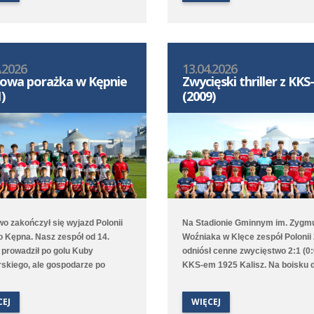
/Mosina, a młodziczki przegrały
Krawczewski. Druga drużyna prz
vią II Kamionki.
w Dominowie 1:5 (0:0) z Lechem
Poznań/Dominowo-Krzykosy.
.2026
13.04.2026
owa porażka w Kępnie
Zwycięski thriller z KK
)
(2009)
o zakończył się wyjazd Polonii
Na Stadionie Gminnym im. Zygm
o Kępna. Nasz zespół od 14.
Woźniaka w Klęce zespół Polonii
 prowadził po golu Kuby
odniósł cenne zwycięstwo 2:1 (0:
skiego, ale gospodarze po
KKS-em 1925 Kalisz. Na boisku 
ie wyrównali, a w doliczonym
utrzymywał się bezbramkowy re
gry niestety zdobyli
choć to Poloniści byli stroną
CEJ
WIĘCEJ
kiego gola. Lepiej spisała się
dominującą. W 68. minucie zawo