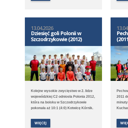
Poznań
2:6 z A
13.04.2026
13.04
Dziesięć goli Polonii w
Pech
Szczodrzykowie (2012)
(2011
Kolejne wysokie zwycięstwo w 2. lidze
Pechow
wojewódzkiej C2 odniosła Polonia 2012,
2011 d
która na boisku w Szczodrzykowie
minuty
pokonała aż 10:1 (4:0) Kotwicę Kórnik.
Kuchar
Hat tricka w tym spotkaniu
przerw
skompletował Karol Marciniak. Drugi
czasie 
WIĘCEJ
WIĘ
zespół, który rywalizuje w 2. lidze
zwycięs