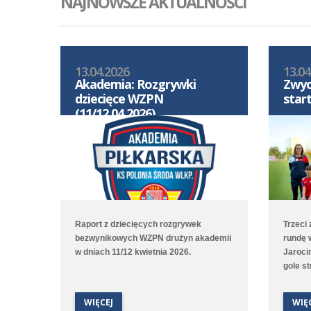
NAJNOWSZE AKTUALNOŚCI
13.04.2026
13.04
Akademia: Rozgrywki
Zwyc
dziecięce WZPN
star
(11/12.04.2026)
Raport z dziecięcych rozgrywek
Trzeci
bezwynikowych WZPN drużyn akademii
rundę 
w dniach 11/12 kwietnia 2026.
Jarocin
gole s
dwa zd
wynik u
WIĘCEJ
WIĘ
przegr