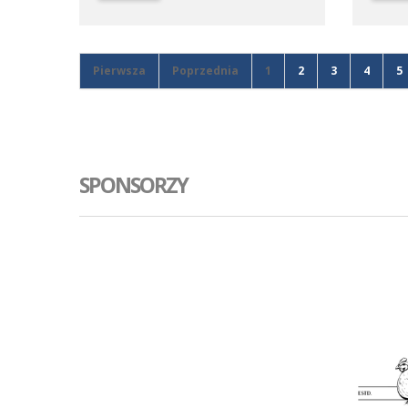
okręgowej C2, przegrał na wyjeździe z
druga 
Avią Kamionki.
trenin
Trans I
tym me
Pierwsza
Poprzednia
1
2
3
4
5
SPONSORZY