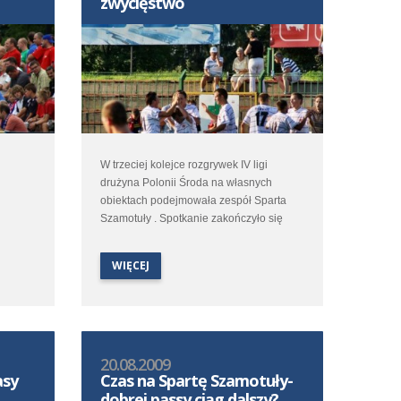
zwycięstwo
W trzeciej kolejce rozgrywek IV ligi
drużyna Polonii Środa na własnych
obiektach podejmowała zespół Sparta
Szamotuły . Spotkanie zakończyło się
zwycięstwem średzian 4:1(1:0).
WIĘCEJ
20.08.2009
asy
Czas na Spartę Szamotuły-
dobrej passy ciąg dalszy?