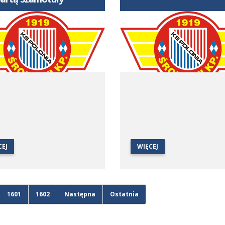
CEJ
WIĘCEJ
1601
1602
Następna
Ostatnia