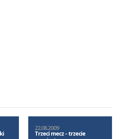
22.08.2009
ki
Trzeci mecz - trzecie