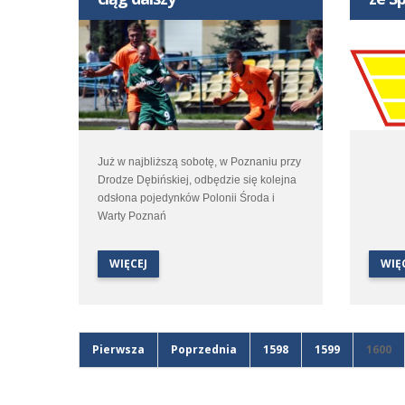
Już w najbliższą sobotę, w Poznaniu przy
Drodze Dębińskiej, odbędzie się kolejna
odsłona pojedynków Polonii Środa i
Warty Poznań
WIĘCEJ
WIĘ
Pierwsza
Poprzednia
1598
1599
1600