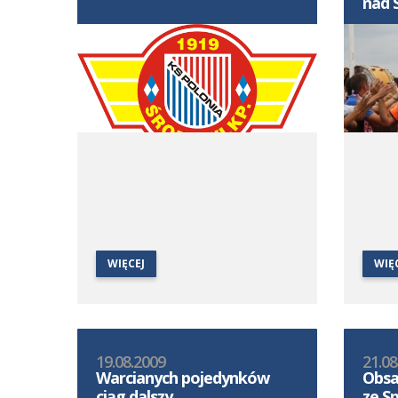
nad 
WIĘCEJ
WIĘ
19.08.2009
21.08
Warcianych pojedynków
Obsa
ciąg dalszy
ze S