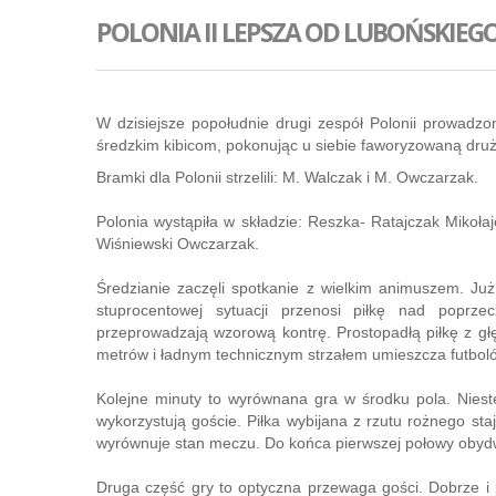
POLONIA II LEPSZA OD LUBOŃSKIEGO !
W dzisiejsze popołudnie drugi zespół Polonii prowadz
średzkim kibicom, pokonując u siebie faworyzowaną dru
Bramki dla Polonii strzelili: M. Walczak i M. Owczarzak.
Polonia wystąpiła w składzie: Reszka- Ratajczak Mikoł
Wiśniewski Owczarzak.
Średzianie zaczęli spotkanie z wielkim animuszem. Ju
stuprocentowej sytuacji przenosi piłkę nad poprzec
przeprowadzają wzorową kontrę. Prostopadłą piłkę z gł
metrów i ładnym technicznym strzałem umieszcza futbol
Kolejne minuty to wyrównana gra w środku pola. Nieste
wykorzystują goście. Piłka wybijana z rzutu rożnego s
wyrównuje stan meczu. Do końca pierwszej połowy obydwi
Druga część gry to optyczna przewaga gości. Dobrze i p