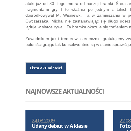
ataki już od 30- tego metra od naszej bramki. Średzia
fragmentami gry. I to właśnie po jednym z takich 
dośrodkowywał M. Wiśniewki, a w zamieszaniu w pol
Owczarzaka. Michał nie zastanawiąjąc się długo uder
ląduje w siatce rywali. Ta bramka okazuje się trafienie
Zawodnikom jak i trenerowi serdecznie gratulujemy zw
poloniści grając tak konsekwentnie są w stanie sprawić 
Lista aktualności
NAJNOWSZE AKTUALNOŚCI
24.08.2009
22.08
Udany debiut w A klasie
Foto