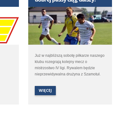
Już w najbliższą sobotę piłkarze naszego
klubu rozegrają kolejny mecz o
mistrzostwo IV ligi. Rywalem będzie
nieprzewidywalna drużyna z Szamotuł.
Wszysyscy zadają sobie pewnie pytanie,
czy drużyne stać na utrzymanie dobrego
WIĘCEJ
poziomu gry z dwóch pierwszych spotkań
i odniesienie 3 zwycięstwa z rzędu?