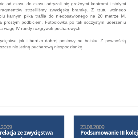
nie od czasu do czasu odryzali się groźnymi kontrami i stałymi
fragmentów strzeliliśmy zwycięską bramkę. Z rzutu wolnego
u karnym piłka trafiła do nieobsawionego na 20 metrze M.
za prostym podbiciem. Futbolówka po tak soczystym uderzeniu
m na wagę IV rundy rozgrywek pucharowych.
ycięstwa jak i bardzo dobrej postawy na boisku. Z pewnością
jeszcze nie jedną pucharową niespodziankę.
.2009
23.08.2009
relacja ze zwycięstwa
Podsumowanie III kolej