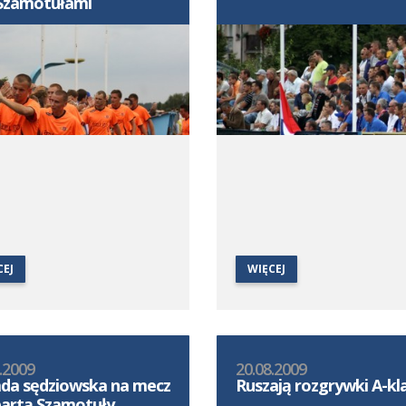
Szamotułami
CEJ
WIĘCEJ
.2009
20.08.2009
da sędziowska na mecz
Ruszają rozgrywki A-kl
partą Szamotuły