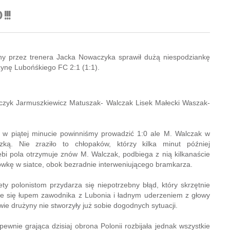
!!
ony przez trenera Jacka Nowaczyka sprawił dużą niespodziankę
żynę Lubońśkiego FC 2:1 (1:1).
ajczyk Jarmuszkiewicz Matuszak- Walczak Lisek Małecki Waszak-
ż w piątej minucie powinniśmy prowadzić 1:0 ale M. Walczak w
zką. Nie zraziło to chłopaków, którzy kilka minut później
ębi pola otrzymuje znów M. Walczak, podbiega z nią kilkanaście
ówkę w siatce, obok bezradnie interweniującego bramkarza.
ty polonistom przydarza się niepotrzebny błąd, który skrzętnie
taje się łupem zawodnika z Lubonia i ładnym uderzeniem z głowy
e drużyny nie stworzyły już sobie dogodnych sytuacji.
ewnie grająca dzisiaj obrona Polonii rozbijała jednak wszystkie