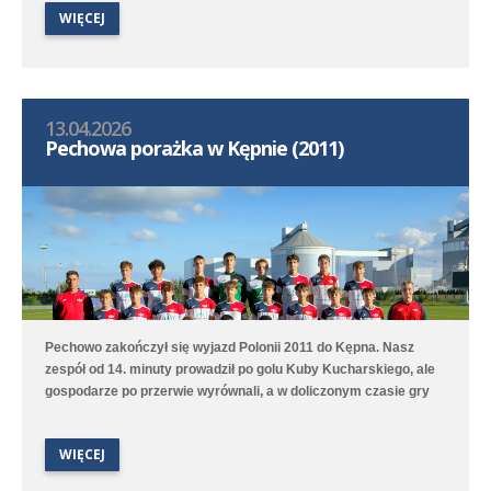
WIĘCEJ
13.04.2026
Pechowa porażka w Kępnie (2011)
Pechowo zakończył się wyjazd Polonii 2011 do Kępna. Nasz
zespół od 14. minuty prowadził po golu Kuby Kucharskiego, ale
gospodarze po przerwie wyrównali, a w doliczonym czasie gry
niestety zdobyli zwycięskiego gola. Lepiej spisała się druga
drużyna, która na boisku treningowym pokonała 9:1 (2:0) Juna-
WIĘCEJ
Trans II Stare Oborzyska. Hat trickiem w tym meczu popisał się
Jan Marciniak.