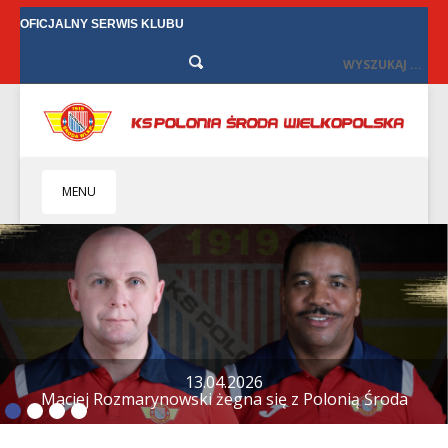
OFICJALNY SERWIS KLUBU
MENU
HOME
KLUB
BIZNES
SENIORZY
SENIORKI
12.04.2026
Tylko remis w Starych Oborzyskach
BILETY
TV