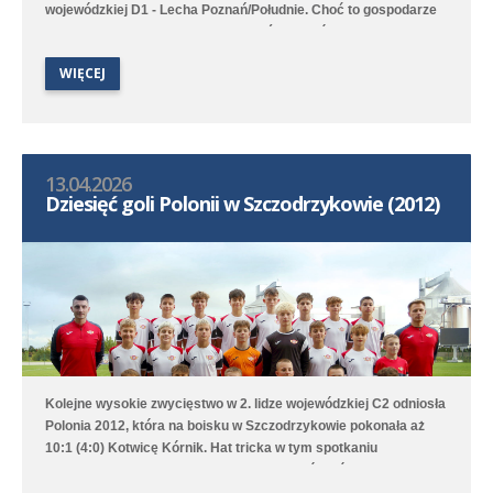
wojewódzkiej D1 - Lecha Poznań/Południe. Choć to gospodarze
pierwsi objęli prowadzenie to Poloniści odwrócili losy meczu za
sprawą bramek Leona Jackowa i Jakuba Przybyłka. Drugi
WIĘCEJ
zespół przegrał na wyjeździe 1:3 (1:1) z Clescevią Kleszczewo, a
gola dla Polonii strzelił Bruno Obiegły.
13.04.2026
Dziesięć goli Polonii w Szczodrzykowie (2012)
Kolejne wysokie zwycięstwo w 2. lidze wojewódzkiej C2 odniosła
Polonia 2012, która na boisku w Szczodrzykowie pokonała aż
10:1 (4:0) Kotwicę Kórnik. Hat tricka w tym spotkaniu
skompletował Karol Marciniak. Drugi zespół, który rywalizuje w
2. lidze okręgowej C2, przegrał na wyjeździe z Avią Kamionki.