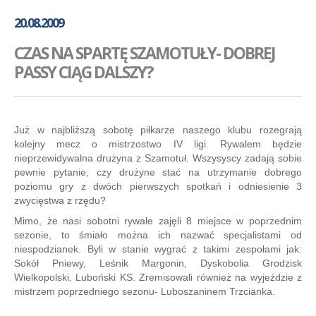
GALERIA
20.08.2009
AKADEMIA
CZAS NA SPARTĘ SZAMOTUŁY- DOBREJ
KONTAKT
PASSY CIĄG DALSZY?
SKLEP
PLAN TRENINGÓW
Już w najbliższą sobotę piłkarze naszego klubu rozegrają
kolejny mecz o mistrzostwo IV ligi. Rywalem będzie
nieprzewidywalna drużyna z Szamotuł. Wszysyscy zadają sobie
pewnie pytanie, czy drużyne stać na utrzymanie dobrego
poziomu gry z dwóch pierwszych spotkań i odniesienie 3
zwycięstwa z rzędu?
Mimo, że nasi sobotni rywale zajęli 8 miejsce w poprzednim
sezonie, to śmiało można ich nazwać specjalistami od
niespodzianek. Byli w stanie wygrać z takimi zespołami jak:
Sokół Pniewy, Leśnik Margonin, Dyskobolia Grodzisk
Wielkopolski, Luboński KS. Zremisowali również na wyjeździe z
mistrzem poprzedniego sezonu- Luboszaninem Trzcianka.