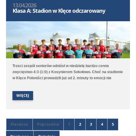
13.04.2026
średzka drużyna zdobyła gola na wagę trzech punktów, a po
Klasa A: Stadion w Klęce odczarowany
dobrym dośrodkowaniu Franciszka Błaszyka wynik ustalił
Benjamin Wałuszko.
Trzeci zespół seniorów odniósł w niedzielę bardzo cenne
zwycięstwo 4:3 (1:0) z Kosynierem Sokołowo. Choć na stadionie
w Klęce Poloniści prowadzili już od 2. minuty to emocji nie
brakowało aż do ostatniego gwizdka sędziego. Bramki dla
średzkiej drużyny strzelali Antoni Sobczyński, Filip Staszak,
WIĘCEJ
Oleksii Steblin oraz Mikołaj Szymański.
Pierwsza
Poprzednia
1
2
3
4
5