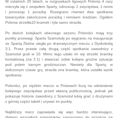
W ostatnich 20 latach, w rozgrywkach ligowych Polonia 4 razy
mierzyła się z zespołem Sparty, odnosząc 2 zwycięstwa, 1 remis
i ponosząc 1 porażkę. Rozegrano również dwa spotkania
towarzyskie zakończone porażką i remisem średzian. Ogółem
Polonia strzeliła10 bramek i tyle samo straciła.
Po dwóch kolejkach obecnego sezonu Poloniści mają trzy
punkty przewagi. Sparta Szamotuły po wygraniu na inauguracje
ze Spartą Złotów uległa po dramatycznym meczu z Dyskobolią
3:1. Przez prawie całą drugą część spotkania zawodnicy z
Szamotuł grali w 10. Mimo tego udało im się strzelić bramkę
kontaktową (na 2:1) i stwarzać sobie kolejne groźne sytuacje
pod polem karnym grodziszczan. Niestety dla Sparty, w
doliczonym czasie gry, straciła ona bramkę, która ustaliła wynik
spotkania.
Poloniści, po ciężkim meczu w Pniewach liczą na odniesienie
kolejnego zwycięstwa przed własną publicznością, jednak jak
pokazuje historia zawodnicy z Szamotuł lubią grać z drużynami
z górnej części tabeli i urywać im punkty.
Najbliższy mecz zapowiada się więc bardzo interesująco,
dlatego wszystkich sympatyków zapraszamy do przyjścia na