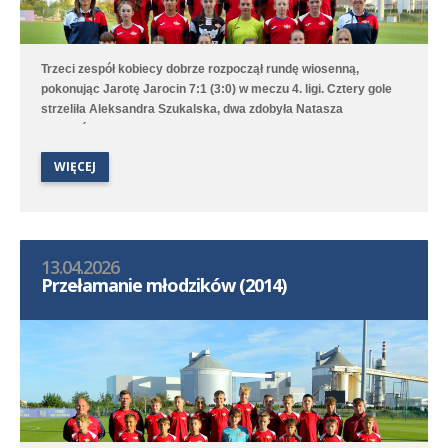
Trzeci zespół kobiecy dobrze rozpoczął rundę wiosenną,
pokonując Jarotę Jarocin 7:1 (3:0) w meczu 4. ligi. Cztery gole
strzeliła Aleksandra Szukalska, dwa zdobyła Natasza
Szymańska, a wynik ustaliła Alicja Doros. Trampkarki przegrały
1:6 z UKS APR Lampart Poznań/Mosina, a młodziczki przegrały
WIĘCEJ
2:6 z Avią II Kamionki.
13.04.2026
Przełamanie młodzików (2014)