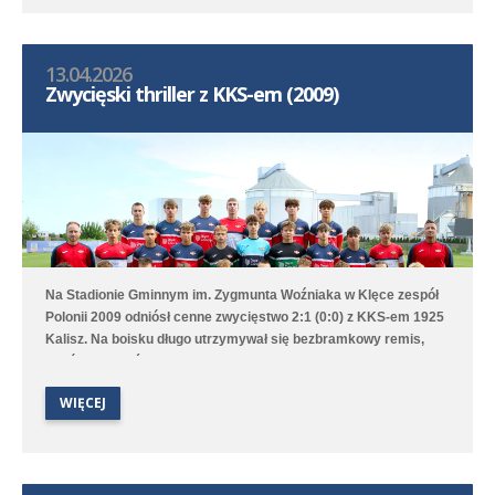
13.04.2026
Zwycięski thriller z KKS-em (2009)
Na Stadionie Gminnym im. Zygmunta Woźniaka w Klęce zespół
Polonii 2009 odniósł cenne zwycięstwo 2:1 (0:0) z KKS-em 1925
Kalisz. Na boisku długo utrzymywał się bezbramkowy remis,
choć to Poloniści byli stroną dominującą. W 68. minucie
zawodnik gości został ukarany czerwoną kartką za faul
WIĘCEJ
taktyczny przed polem karnym i przewaga Polonii jeszcze
wzrosła aż w 76. minucie gola na 1:0 strzelił Marcel Kliszkowiak.
Gdy wydawało się, że nasz zespół dowiezie zwycięstwo do
końcowego gwizdka to goście wykorzystali niefrasobliwość w
obronie i doprowadzili do remisu. W doliczonym czasie jednak