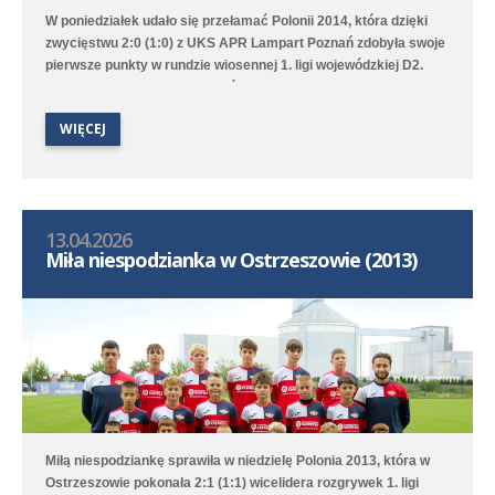
W poniedziałek udało się przełamać Polonii 2014, która dzięki
zwycięstwu 2:0 (1:0) z UKS APR Lampart Poznań zdobyła swoje
pierwsze punkty w rundzie wiosennej 1. ligi wojewódzkiej D2.
Bramki na wagę trzech punktów strzelili Witold Artomski i Karol
Krawczewski. Druga drużyna przegrała w Dominowie 1:5 (0:0) z
WIĘCEJ
Lechem Poznań/Dominowo-Krzykosy.
13.04.2026
Miła niespodzianka w Ostrzeszowie (2013)
Miłą niespodziankę sprawiła w niedzielę Polonia 2013, która w
Ostrzeszowie pokonała 2:1 (1:1) wicelidera rozgrywek 1. ligi