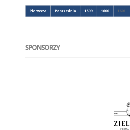
Pierwsza
Poprzednia
1599
1600
1601
SPONSORZY