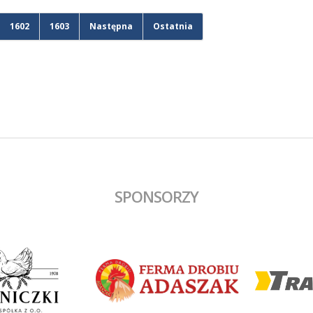
1602
1603
Następna
Ostatnia
SPONSORZY