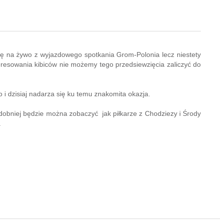
ję na żywo z wyjazdowego spotkania Grom-Polonia lecz niestety
resowania kibiców nie możemy tego przedsiewzięcia zaliczyć do
 dzisiaj nadarza się ku temu znakomita okazja.
bniej będzie można zobaczyć jak piłkarze z Chodziezy i Środy
.