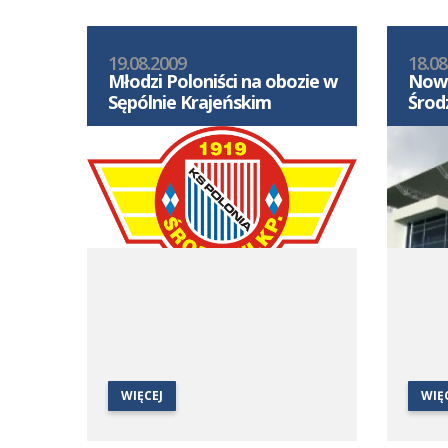
19.08.2009
18.08
Młodzi Poloniści na obozie w
Nowo
Sępólnie Krajeńskim
Środz
WIĘCEJ
WIĘ