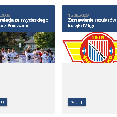
.2009
16.08.2009
relacja ze zwycieskiego
Zestawienie rezulatów 
u z Pniewami
kolejki IV ligi
CEJ
WIĘCEJ