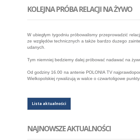
KOLEJNA PRÓBA RELACJI NA ŻYWO
W ubiegłym tygodniu próbowalismy przeprowadzić relac
ze względów technicznych a także bardzo duzego zainte
udanych.
Tym niemniej bedziemy dalej próbować nadawać na żywo i
Od godziny 16.00 na antenie POLONIA TV najprawdopodo
Wielkopolskiej rywalizują w walce o czwartoligowe punkty
Lista aktualności
NAJNOWSZE AKTUALNOŚCI