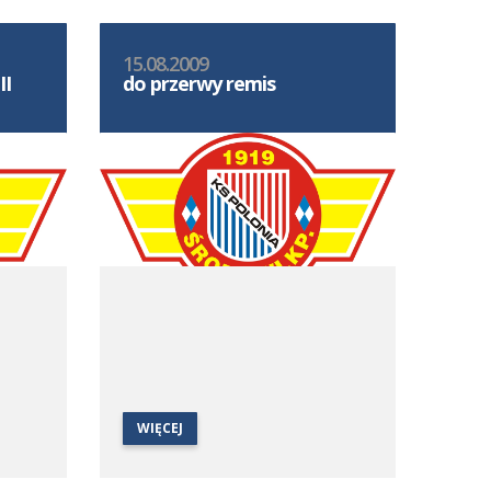
15.08.2009
II
do przerwy remis
WIĘCEJ