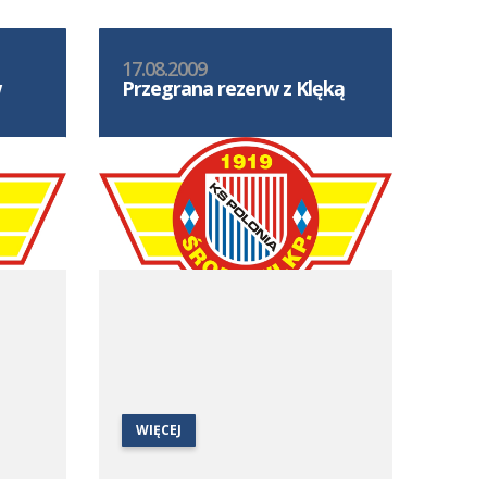
17.08.2009
w
Przegrana rezerw z Klęką
WIĘCEJ