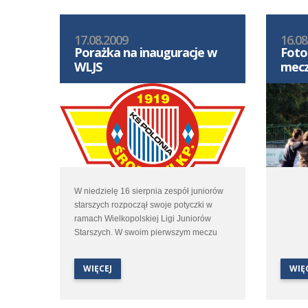
17.08.2009
16.08
Porażka na inauguracje w
Foto
WLJS
mecz
W niedzielę 16 sierpnia zespół juniorów
starszych rozpoczął swoje potyczki w
ramach Wielkopolskiej Ligi Juniorów
Starszych. W swoim pierwszym meczu
Poloniści zmierzyli się w Swarzedzu z
miejscową Unią. Spotkanie zakończyło
WIĘCEJ
WIĘ
się zwycięstwem gospodarzy 2:1. Jedyna
bramkę dla Polonii zdobył w 17 minucie
Rafał Kąkol.