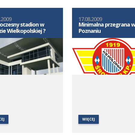
.2009
17.08.2009
czesny stadion w
Minimalna przegrana 
ie Wielkopolskiej ?
Poznaniu
CEJ
WIĘCEJ