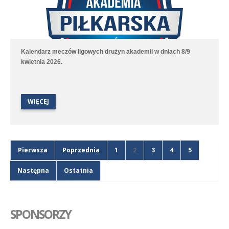
Kalendarz meczów ligowych drużyn akademii w dniach 8/9
kwietnia 2026.
WIĘCEJ
Pierwsza
Poprzednia
1
2
3
4
5
Następna
Ostatnia
SPONSORZY