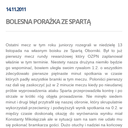
GALERIA
14.11.2011
AKADEMIA
BOLESNA PORAŻKA ZE SPARTĄ
KONTAKT
SKLEP
PLAN TRENINGÓW
Ostatni mecz w tym roku juniorzy rozegrali w niedzielę 13
listopada na własnym boisku ze Spartą Oborniki. Był to już
pierwszy mecz rundy rewanżowej który OZPN zaplanował
właśnie w tym terminie. Niestety nasza drużyna niemiło będzie
go wspominać, bowiem uległa swoim rywalom 1:2. o wszystkim
zdecydowało pierwsze piętnaste minut spotkania w czasie
których padły wszystkie bramki w tym meczu. Poloniści pierwszy
raz dali się zaskoczyć już w 2 minucie meczu kiedy po nieudanej
próbie wyprowadzenia ataku Sparta przeprowadziła kontrę i po
strzale w krótki róg objęła prowadzenie. Nie minęło siedem
minut i drugi błąd przytrafił się naszej obronie, który skrupulatnie
wykorzystali przeciwnicy i podwyższyli wynik spotkania na 0:2. w
między czasie doskonałą okazję do wyrównania wyniku miał
Konstanty Mikołajczak ale w sytuacji sam na sam nie udało mu
się pokonać bramkarza gości. Dużo otuchy i nadziei na końcowy