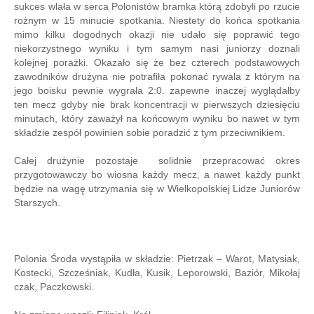
sukces wlała w serca Polonistów bramka którą zdobyli po rzucie
rożnym w 15 minucie spotkania. Niestety do końca spotkania
mimo kilku dogodnych okazji nie udało się poprawić tego
niekorzystnego wyniku i tym samym nasi juniorzy doznali
kolejnej porażki. Okazało się że bez czterech podstawowych
zawodników drużyna nie potrafiła pokonać rywala z którym na
jego boisku pewnie wygrała 2:0. zapewne inaczej wyglądałby
ten mecz gdyby nie brak koncentracji w pierwszych dziesięciu
minutach, który zaważył na końcowym wyniku bo nawet w tym
składzie zespół powinien sobie poradzić z tym przeciwnikiem.
Całej drużynie pozostaje solidnie przepracować okres
przygotowawczy bo wiosna każdy mecz, a nawet każdy punkt
będzie na wagę utrzymania się w Wielkopolskiej Lidze Juniorów
Starszych.
Polonia Środa wystąpiła w składzie: Pietrzak – Warot, Matysiak,
Kostecki, Szcześniak, Kudła, Kusik, Leporowski, Baziór, Mikołaj
czak, Paczkowski.