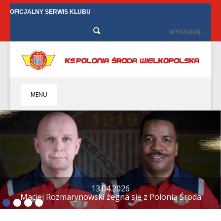
OFICJALNY SERWIS KLUBU
MENU
HOME
KLUB
BIZNES
SENIORZY
SENIORKI
BILETY
TV