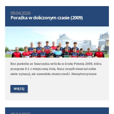
09.04.2026
Porażka w doliczonym czasie (2009)
Bez punktów ze Swarzędza wróciła w środę Polonia 2009, która
przegrała 0:1 z miejscową Unią. Nasz zespół stwarzał sobie
wiele sytuacji, ale zawodziła skuteczność. Niewykorzystane
sytuacje zemściły się w doliczonym czasie gry, kiedy to
zawodnik gospodarzy wykorzystał dobre dośrodkowanie z rzutu
WIĘCEJ
rożnego.