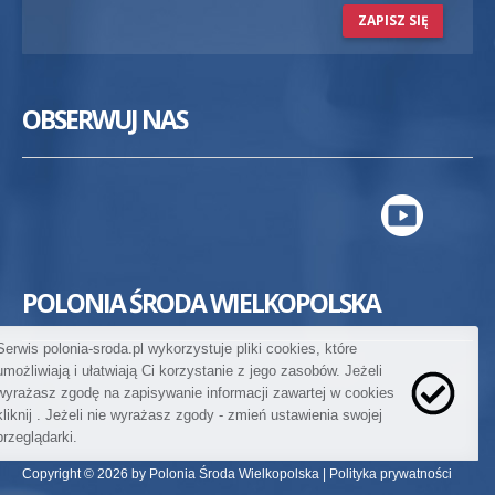
ZAPISZ SIĘ
OBSERWUJ NAS
POLONIA ŚRODA WIELKOPOLSKA
Serwis polonia-sroda.pl wykorzystuje pliki cookies, które
umożliwiają i ułatwiają Ci korzystanie z jego zasobów. Jeżeli
wyrażasz zgodę na zapisywanie informacji zawartej w cookies
kliknij
. Jeżeli nie wyrażasz zgody - zmień ustawienia swojej
przeglądarki.
Copyright © 2026 by Polonia Środa Wielkopolska |
Polityka prywatności