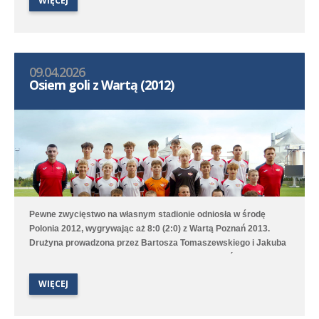
WIĘCEJ
09.04.2026
Osiem goli z Wartą (2012)
Pewne zwycięstwo na własnym stadionie odniosła w środę
Polonia 2012, wygrywając aż 8:0 (2:0) z Wartą Poznań 2013.
Drużyna prowadzona przez Bartosza Tomaszewskiego i Jakuba
Szymczaka przeważała przez całe spotkanie, choć do przerwy
było tylko 2:1. Worek z bramkami rozwiązał się dopiero w 72.
WIĘCEJ
minucie, bo od tego momentu z ciągu ośmiu minut nasz zespół
strzelił pięć bramek. Hat tricka skompletował Karol Marciniak.