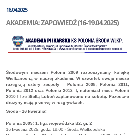
GALERIA
16.04.2025
AKADEMIA
AKADEMIA: ZAPOWIEDŹ (16-19.04.2025)
KONTAKT
SKLEP
PLAN TRENINGÓW
Środowym meczem Polonii 2009 rozpoczynamy kolejkę
Wielkanocną w naszej akademii. W czwartek swoje mecze
rozegrają cztery zespoły - Polonia 2008, Polonia 2011,
Polonia 2012 oraz Polonia 2012 II, natomiast mecz Polonii
2010 III ze Stellą Luboń zaplanowano na sobotę. Pozostałe
drużyny mają przerwę w rozgrywkach.
Środa - 16 kwietnia:
Polonia 2009: 1. liga wojewódzka B2, gr. 2
16 kwietnia 2025, godz. 19:00 - Środa Wielkopolska