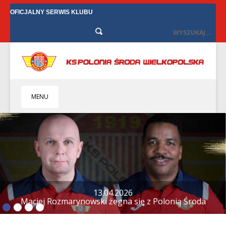
OFICJALNY SERWIS KLUBU
MENU
HOME
KLUB
BIZNES
SENIORZY
SENIORKI
BILETY
TV