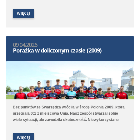
Szymczaka przeważała przez całe spotkanie, choć do przerwy
było tylko 2:1. Worek z bramkami rozwiązał się dopiero w 72.
WIĘCEJ
minucie, bo od tego momentu z ciągu ośmiu minut nasz zespół
strzelił pięć bramek. Hat tricka skompletował Karol Marciniak.
09.04.2026
Porażka w doliczonym czasie (2009)
Bez punktów ze Swarzędza wróciła w środę Polonia 2009, która
przegrała 0:1 z miejscową Unią. Nasz zespół stwarzał sobie
wiele sytuacji, ale zawodziła skuteczność. Niewykorzystane
sytuacje zemściły się w doliczonym czasie gry, kiedy to
zawodnik gospodarzy wykorzystał dobre dośrodkowanie z rzutu
WIĘCEJ
rożnego.