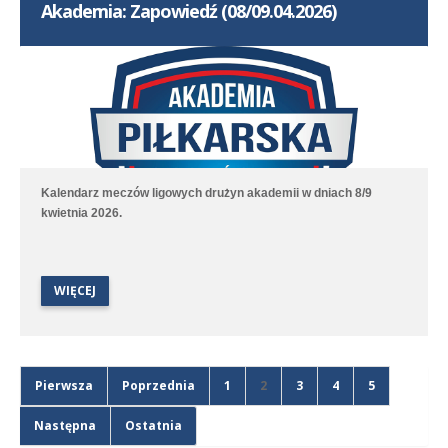
Akademia: Zapowiedź (08/09.04.2026)
Kalendarz meczów ligowych drużyn akademii w dniach 8/9
kwietnia 2026.
WIĘCEJ
Pierwsza
Poprzednia
1
2
3
4
5
Następna
Ostatnia