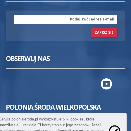
ZAPISZ SIĘ
OBSERWUJ NAS
POLONIA ŚRODA WIELKOPOLSKA
Serwis polonia-sroda.pl wykorzystuje pliki cookies, które
umożliwiają i ułatwiają Ci korzystanie z jego zasobów. Jeżeli
wyrażasz zgodę na zapisywanie informacji zawartej w cookies