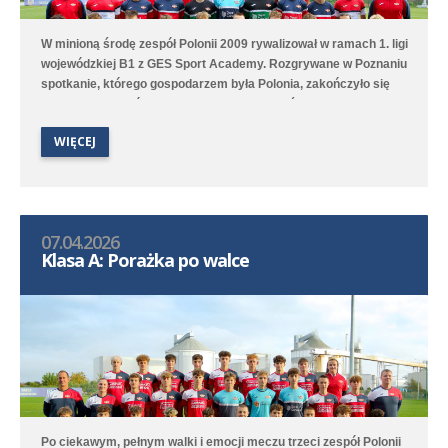
W minioną środę zespół Polonii 2009 rywalizował w ramach 1. ligi
wojewódzkiej B1 z GES Sport Academy. Rozgrywane w Poznaniu
spotkanie, którego gospodarzem była Polonia, zakończyło się
podziałem punktów po remisie 1:1. Gola dla średzkiej drużyny
zdobył Benjamin Wałuszko. Zawodnicy czuli jednak spory
WIĘCEJ
niedosyt, bo mimo wielu okazji bramkowych nie udało się zdobyć
gola na wagę trzech punktów. Polonia jest trzecia w tabeli, a w
środę rozegra zaległy mecz z Unią Swarzędz.
07.04.2026
Klasa A: Porażka po walce
Po ciekawym, pełnym walki i emocji meczu trzeci zespół Polonii