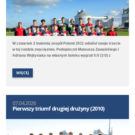
W czwartek 2 kwietnia zespół Polonii 2011 odniósł swoje trzecie
w tej rundzie zwycięstwo. Podopieczni Mateusza Zawalskiego i
Adriana Wojtysiaka na własnym boisku wygrali 5:0 (3:0) z
Lechem Poznań 2012. Po dwie bramki strzelili Kuba Kucharski
oraz Mikołaj Podlak, a raz piłkę do własnej bramki skierował
WIĘCEJ
zawodnik gości. W ligowej tabeli nasza drużyna jest czwarta,
mając jednak tyle samo punktów co wicelider i trzeci zespół.
07.04.2026
Pierwszy triumf drugiej drużyny (2010)