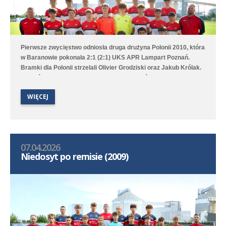
Pierwsze zwycięstwo odniosła druga drużyna Polonii 2010, która
w Baranowie pokonała 2:1 (2:1) UKS APR Lampart Poznań.
Bramki dla Polonii strzelali Olivier Grodziski oraz Jakub Królak.
Punktów nie udało się tym razem wywalczyć pierwszej drużynie,
która rywalizowała z GES-em Poznań. Mecz zakończył się
WIĘCEJ
wynikiem 1:2 (0:2), a jedyną bramkę dla Średzian strzelił z rzutu
karnego Sviatoslav Melnykov.
07.04.2026
Niedosyt po remisie (2009)