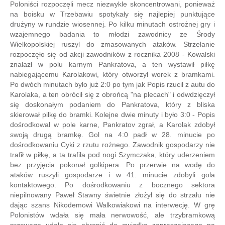
Poloniści rozpoczęli mecz niezwykle skoncentrowani, ponieważ
na boisku w Trzebawiu spotykały się najlepiej punktujące
drużyny w rundzie wiosennej. Po kilku minutach ostrożnej gry i
wzajemnego badania to młodzi zawodnicy ze Środy
Wielkopolskiej ruszyl do zmasowanych ataków. Strzelanie
rozpoczęło się od akcji zawodników z rocznika 2008 - Kowalski
znalazł w polu karnym Pankratova, a ten wystawił piłkę
nabiegającemu Karolakowi, który otworzył worek z bramkami.
Po dwóch minutach było już 2:0 po tym jak Popis rzucił z autu do
Karolaka, a ten obrócił się z obrońcą "na plecach" i odwdzięczył
się doskonałym podaniem do Pankratova, który z bliska
skierował piłkę do bramki. Kolejne dwie minuty i było 3:0 - Popis
dośrodkował w pole karne, Pankratov zgrał, a Karolak zdobył
swoją drugą bramkę. Gol na 4:0 padł w 28. minucie po
dośrodkowaniu Cyki z rzutu rożnego. Zawodnik gospodarzy nie
trafił w piłkę, a ta trafiła pod nogi Szymczaka, który uderzeniem
bez przyjęcia pokonał golkipera. Po przerwie na wodę do
ataków ruszyli gospodarze i w 41. minucie zdobyli gola
kontaktowego. Po dośrodkowaniu z bocznego sektora
niepilnowany Paweł Stawny świetnie złożył się do strzału nie
dając szans Nikodemowi Walkowiakowi na interwecję. W grę
Polonistów wdała się mała nerwowość, ale trzybramkową