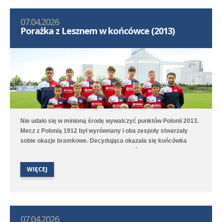
07.04.2026
Porażka z Lesznem w końcówce (2013)
Nie udało się w minioną środę wywalczyć punktów Polonii 2013.
Mecz z Polonią 1912 był wyrównany i oba zespoły stwarzały
sobie okazje bramkowe. Decydująca okazała się końcówka
spotkania, kiedy to w 78. i 80. minucie goście zdobyli bramki na
wagę trzech punktów. Po pięciu meczach Polonia jest 7. w
WIĘCEJ
ligowej tabeli.
07.04.2026