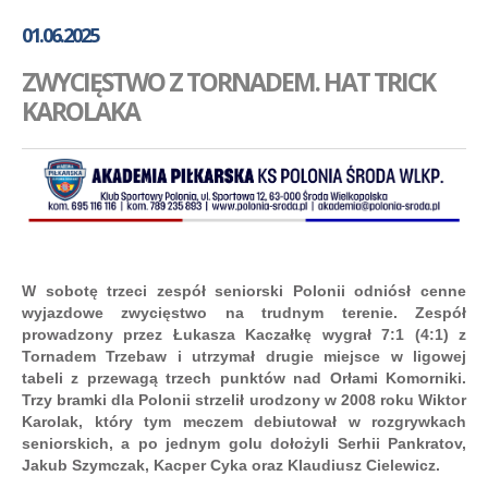
GALERIA
01.06.2025
AKADEMIA
ZWYCIĘSTWO Z TORNADEM. HAT TRICK
KONTAKT
KAROLAKA
SKLEP
PLAN TRENINGÓW
W sobotę trzeci zespół seniorski Polonii odniósł cenne
wyjazdowe zwycięstwo na trudnym terenie. Zespół
prowadzony przez Łukasza Kaczałkę wygrał 7:1 (4:1) z
Tornadem Trzebaw i utrzymał drugie miejsce w ligowej
tabeli z przewagą trzech punktów nad Orłami Komorniki.
Trzy bramki dla Polonii strzelił urodzony w 2008 roku Wiktor
Karolak, który tym meczem debiutował w rozgrywkach
seniorskich, a po jednym golu dołożyli Serhii Pankratov,
Jakub Szymczak, Kacper Cyka oraz Klaudiusz Cielewicz.