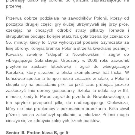
przewagę udało się obronić do gwizdka zapraszającego na
przerwę.
Przerwa dobrze podziałała na zawodników Polonii, którzy od
początku drugiej części gry dłużej utrzymywali się przy piłce,
czekając na chcących odrobić straty piłkarzy Tornada i
skrupulatnie budując kolejne ataki. Na gola trzeba był czekać do
56. minuty, kiedy to Cyka wykorzystał podanie Szymczaka za
linię obrony. Kolejną bramkę Polonia strzeliła kwadrans później -
Kowalski świetnie "sklepał" z Nowakowskim i zagrał do
wbiegającego Solarskiego. Urodzony w 2009 roku zawodnik
przytomnie zastawił futbolówkę i zgrał do wbiegającego
Karolaka, który strzałem z bliska skompletował hat tricka. W
końcówce spotkania tempo meczu znacznie zmalało, a Polonia
skupiła się na posiadaniu piłki, co jakiś czas próbując jeszcze
zaskoczyć linię obrony gospodarzy. Sztuka ta udała się w 88.
minucie, kiedy to Parus zagrał do przodu do Nowakowskiego, a
ten sprytnie przepuścil piłkę do nadbiegającego CIelewicza,
który nie miał problemów z pokonaniem bramkarza. Kilka chwil
później sędzia zakończył spotkanie, a młodzież Polonii mogła
cieszyć się ze zdobycia kolejnych trzech punktów.
Senior III: Proton klasa B, gr. 5