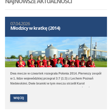
NAJNOWSZE AKTUALNOŚCI
07.04.2026
Młodzicy w kratkę (2014)
Dwa mecze w czwartek rozegrała Polonia 2014. Pierwszy zespół
w 1. lidze wojewódzkiej przegrał 3:7 (1:3) z Lechem Poznań
Niebieskimi. Dwie bramki w tym meczu strzelił Karol
Krawczewski, a jedną Witold Artomski. Drugi zespół, który
rywalizuje w 2. lidze okręgowej, na własnym boisku wygrał 6:0
WIĘCEJ
(2:0) z Kłosem Zaniemyśl.