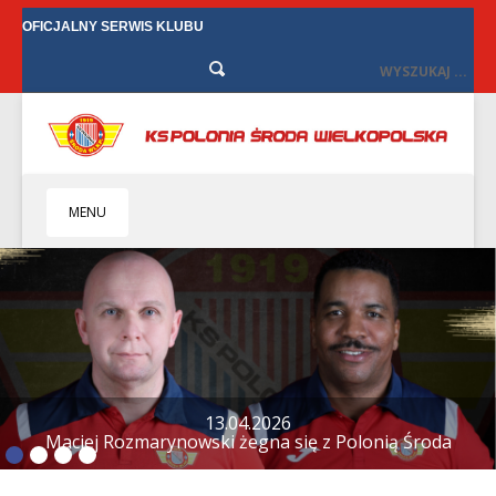
OFICJALNY SERWIS KLUBU
MENU
HOME
KLUB
BIZNES
SENIORZY
SENIORKI
12.04.2026
Tylko remis w Starych Oborzyskach
BILETY
TV