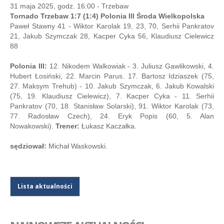
31 maja 2025, godz. 16:00 - Trzebaw
Tornado Trzebaw 1:7 (1:4) Polonia III Środa Wielkopolska
Paweł Stawny 41 - Wiktor Karolak 19, 23, 70, Serhii Pankratov
21, Jakub Szymczak 28, Kacper Cyka 56, Klaudiusz Cielewicz
88
Polonia III:
12. Nikodem Walkowiak - 3. Juliusz Gawlikowski, 4.
Hubert Łosiński, 22. Marcin Parus. 17. Bartosz Idziaszek (75,
27. Maksym Trehub) - 10. Jakub Szymczak, 6. Jakub Kowalski
(75, 19. Klaudiusz Cielewicz), 7. Kacper Cyka - 11. Serhii
Pankratov (70, 18. Stanisław Solarski), 91. Wiktor Karolak (73,
77. Radosław Czech), 24. Eryk Popis (60, 5. Alan
Nowakowski).
Trener:
Łukasz Kaczałka.
sędziował:
Michał Waskowski.
Lista aktualności