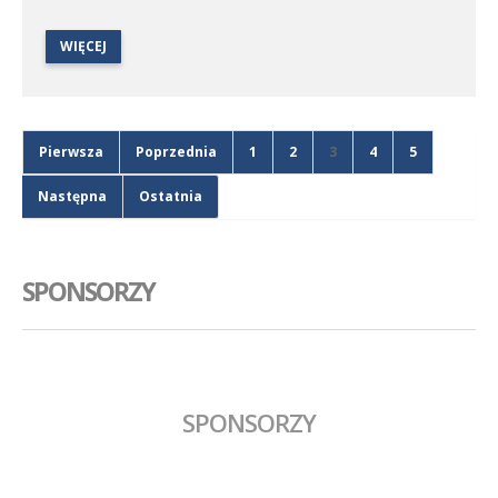
Tym razem podopieczni Macieja Rozmarynowskiego w kolejnych
derbach Wielkopolski podejmą na własnym boisku Unię Swarzędz.
WIĘCEJ
Pierwsza
Poprzednia
1
2
3
4
5
Następna
Ostatnia
SPONSORZY
SPONSORZY