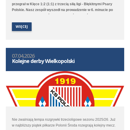
przegrał w Klęce 1:2 (1:1) z trzecią siłą ligi - Błękitnymi Psary
Polskie. Nasz zespół wyszedł na prowadzenie w 6. minucie po
trafieniu Huberta Łosińskiego, ale goście wyrównaniu tuż przed
przerwą po mocno dyskusyjnym rzucie karnym. Błękitni wynik
WIĘCEJ
meczu ustalili w 60. minucie i mimo prób Polonistom nie udało
się doprowadzić do wyrównania między innymi przez doskonałą
dyspozycję golkipiera przyjezdnych.
07.04.2026
Kolejne derby Wielkopolski
Nie zwalniają tempa rozgrywki trzecioligowe sezonu 2025/26. Już
w najbliższy piątek piłkarze Polonii Środa rozegrają kolejny mecz.