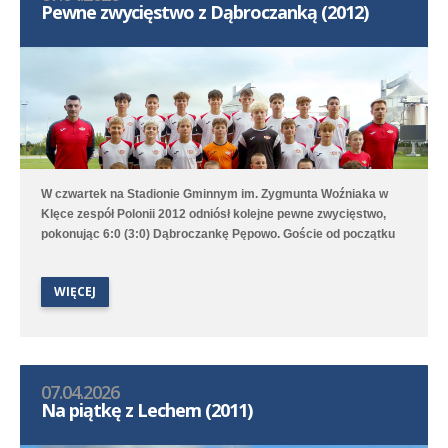
Pewne zwycięstwo z Dąbroczanką (2012)
W czwartek na Stadionie Gminnym im. Zygmunta Woźniaka w
Klęce zespół Polonii 2012 odniósł kolejne pewne zwycięstwo,
pokonując 6:0 (3:0) Dąbroczankę Pępowo. Goście od początku
skupili się na bronieniu własnej bramki i tylko sporadycznie
wyprowadzali kontrataki, Poloniści zaś długimi fragmentami bili
WIĘCEJ
głową w mur, ale ostatecznie udało im się strzelić sześć bramek,
które strzelali Tymoteusz Włodarczak i Szymon Kempski po
dwie oraz Jakub Jacków i Piotr Nowaczyk po jednej.
07.04.2026
Na piątkę z Lechem (2011)