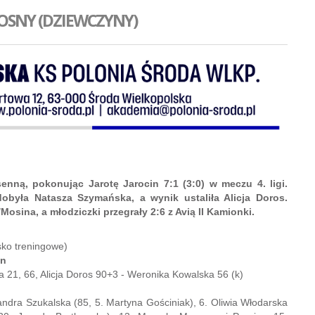
OSNY (DZIEWCZYNY)
enną, pokonując Jarotę Jarocin 7:1 (3:0) w meczu 4. ligi.
dobyła Natasza Szymańska, a wynik ustaliła Alicja Doros.
osina, a młodziczki przegrały 2:6 z Avią II Kamionki.
sko treningowe)
in
 21, 66, Alicja Doros 90+3 - Weronika Kowalska 56 (k)
sandra Szukalska (85, 5. Martyna Gościniak), 6. Oliwia Włodarska