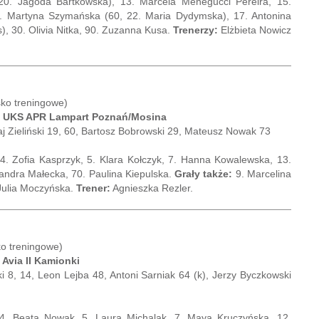
 20. Jagoda Bartkowska), 13. Marcela Menegucci Pereira, 15.
6. Martyna Szymańska (60, 22. Maria Dydymska), 17. Antonina
), 30. Olivia Nitka, 90. Zuzanna Kusa.
Trenerzy:
Elżbieta Nowicz
sko treningowe)
:3) UKS APR Lampart Poznań/Mosina
j Zieliński 19, 60, Bartosz Bobrowski 29, Mateusz Nowak 73
. Zofia Kasprzyk, 5. Klara Kołczyk, 7. Hanna Kowalewska, 13.
andra Małecka, 70. Paulina Kiepulska.
Grały także:
9. Marcelina
 Julia Moczyńska.
Trener:
Agnieszka Rezler.
ko treningowe)
 Avia II Kamionki
 8, 14, Leon Lejba 48, Antoni Sarniak 64 (k), Jerzy Byczkowski
 4. Beata Nowak, 5. Laura Michalak, 7. Maya Kruczyńska, 12.