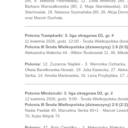
(85, 8. Wiktoria Piotrowska), 12. Zofia Ambroży (85,
Barbara Marszałkowska (80, 2. Maja Stanisławska), 1
Stachowiak, 18. Natasza Szymańska (80, 26. Alicja Doros
oraz Marcin Duchała.
Polonia Trampkarki: 3. liga okręgowa D1, gr. 4
11 kwietnia 2026, godz. 12:00 - Środa Wielkopolska (boi
Polonia III Środa Wielkopolska (dziewczyny) 1:6 (0
Aleksandra Małecka 44 - Wiktor Ruskowiak 11, 46, Mikoła
Polonia:
12. Zuzanna Najdek - 3. Weronika Cichacka, 4
Oliwia Barełkowska-Nowak, 19. Julia Kawecka, 27. Aleks
Serba, 14. Amelia Markowska, 16. Lena Przybylska, 17.
Polonia Młodziczki: 3. liga okręgowa D2, gr. 2
12 kwietnia 2026, godz. 9:00 - Środa Wielkopolska (bois
Polonia III Środa Wielkopolska (dziewczyny) 2:6 (2:2)
Nadia Pawlak 40, Marcelina Serba 40+1 - Marcel Lewicki
70, Kuba Wójcik 75
Polonia:
47. Pola Ciesiółka - 2. Aleksandra Małecka,