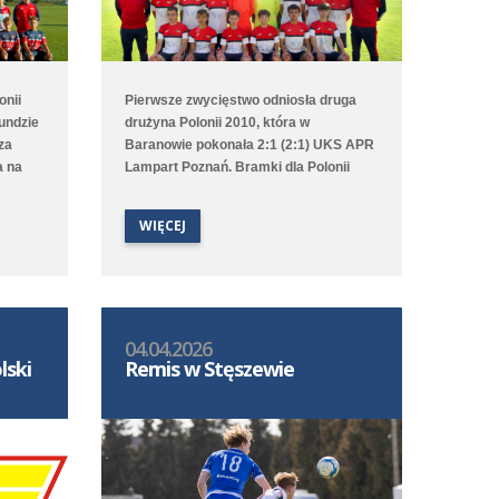
onii
Pierwsze zwycięstwo odniosła druga
rundzie
drużyna Polonii 2010, która w
za
Baranowie pokonała 2:1 (2:1) UKS APR
a na
Lampart Poznań. Bramki dla Polonii
 z
strzelali Olivier Grodziski oraz Jakub
ramki
Królak. Punktów nie udało się tym
WIĘCEJ
ołaj
razem wywalczyć pierwszej drużynie,
amki
która rywalizowała z GES-em Poznań.
wej
Mecz zakończył się wynikiem 1:2 (0:2),
,
a jedyną bramkę dla Średzian strzelił z
 co
rzutu karnego Sviatoslav Melnykov.
04.04.2026
lski
Remis w Stęszewie