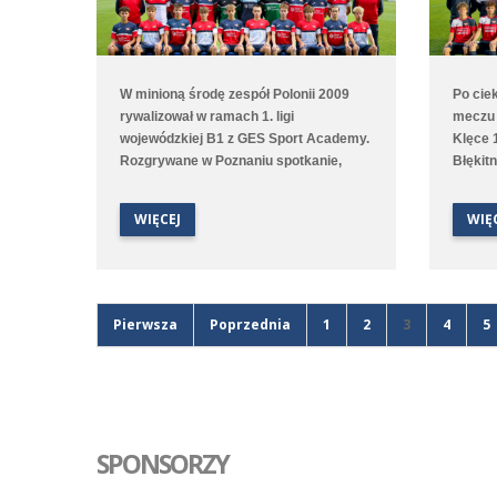
W minioną środę zespół Polonii 2009
Po cie
rywalizował w ramach 1. ligi
meczu t
wojewódzkiej B1 z GES Sport Academy.
Klęce 1:
Rozgrywane w Poznaniu spotkanie,
Błękit
którego gospodarzem była Polonia,
wyszed
zakończyło się podziałem punktów po
trafien
WIĘCEJ
WIĘ
remisie 1:1. Gola dla średzkiej drużyny
goście
zdobył Benjamin Wałuszko. Zawodnicy
po moc
czuli jednak spory niedosyt, bo mimo
Błękitn
wielu okazji bramkowych nie udało się
minuci
zdobyć gola na wagę trzech punktów.
udało 
Pierwsza
Poprzednia
1
2
3
4
5
Polonia jest trzecia w tabeli, a w środę
między
rozegra zaległy mecz z Unią Swarzędz.
dyspoz
SPONSORZY