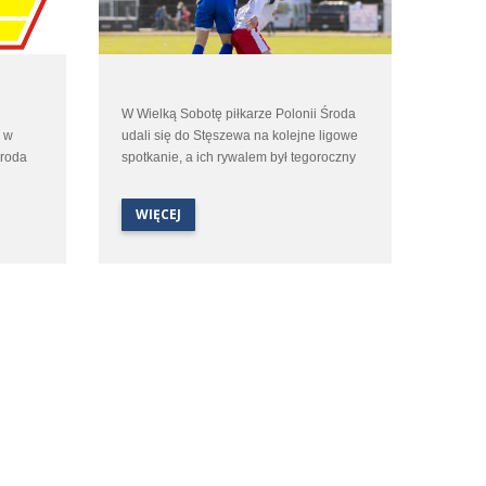
W Wielką Sobotę piłkarze Polonii Środa
ż w
udali się do Stęszewa na kolejne ligowe
Środa
spotkanie, a ich rywalem był tegoroczny
m
beniaminek – miejscowe Lipno. Jesienne
skiego
spotkanie obu zespołów dostarczyło
WIĘCEJ
kibicom sporo emocji i na ponownie
ciekawy pojedynek zanosiło się i tym
razem.