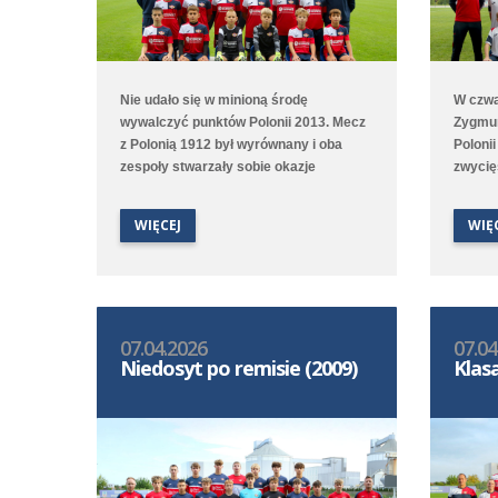
Nie udało się w minioną środę
W czwa
wywalczyć punktów Polonii 2013. Mecz
Zygmun
z Polonią 1912 był wyrównany i oba
Poloni
zespoły stwarzały sobie okazje
zwycię
bramkowe. Decydująca okazała się
Dąbroc
końcówka spotkania, kiedy to w 78. i 80.
początk
WIĘCEJ
WIĘ
minucie goście zdobyli bramki na wagę
własne
trzech punktów. Po pięciu meczach
wyprow
Polonia jest 7. w ligowej tabeli.
długim
ale ost
sześć b
07.04.2026
07.04
Tymote
Niedosyt po remisie (2009)
Klas
Kempsk
Piotr 