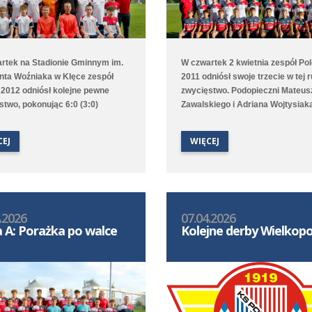
rtek na Stadionie Gminnym im.
W czwartek 2 kwietnia zespół Pol
ta Woźniaka w Klęce zespół
2011 odniósł swoje trzecie w tej 
i 2012 odniósł kolejne pewne
zwycięstwo. Podopieczni Mateus
stwo, pokonując 6:0 (3:0)
Zawalskiego i Adriana Wojtysiak
zankę Pępowo. Goście od
własnym boisku wygrali 5:0 (3:0)
u skupili się na bronieniu
Lechem Poznań 2012. Po dwie b
CEJ
WIĘCEJ
j bramki i tylko sporadycznie
strzelili Kuba Kucharski oraz Mik
adzali kontrataki, Poloniści zaś
Podlak, a raz piłkę do własnej br
i fragmentami bili głową w mur,
skierował zawodnik gości. W ligo
atecznie udało im się strzelić
tabeli nasza drużyna jest czwarta
ramek, które strzelali
mając jednak tyle samo punktów
.2026
07.04.2026
usz Włodarczak i Szymon
wicelider i trzeci zespół.
a A: Porażka po walce
Kolejne derby Wielkopo
i po dwie oraz Jakub Jacków i
Nowaczyk po jednej.