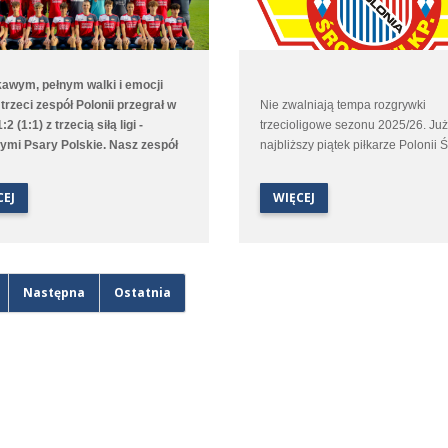
kawym, pełnym walki i emocji
rzeci zespół Polonii przegrał w
Nie zwalniają tempa rozgrywki
2 (1:1) z trzecią siłą ligi -
trzecioligowe sezonu 2025/26. Ju
nymi Psary Polskie. Nasz zespół
najbliższy piątek piłkarze Polonii 
ł na prowadzenie w 6. minucie po
rozegrają kolejny mecz. Tym raze
iu Huberta Łosińskiego, ale
podopieczni Macieja Rozmarynow
CEJ
WIĘCEJ
 wyrównaniu tuż przed przerwą
w kolejnych derbach Wielkopolski
no dyskusyjnym rzucie karnym.
podejmą na własnym boisku Unię
i wynik meczu ustalili w 60.
Swarzędz.
e i mimo prób Polonistom nie
się doprowadzić do wyrównania
Następna
Ostatnia
 innymi przez doskonałą
ycję golkipiera przyjezdnych.