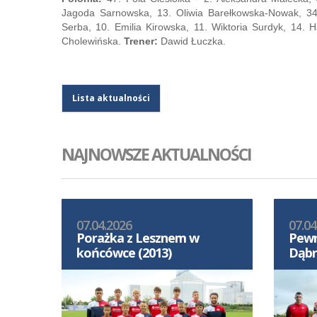
Jagoda Sarnowska, 13. Oliwia Barełkowska-Nowak, 34
Serba, 10. Emilia Kirowska, 11. Wiktoria Surdyk, 14.
Cholewińska.
Trener:
Dawid Łuczka.
Lista aktualności
NAJNOWSZE AKTUALNOŚCI
07.04.2026
07.04
Porażka z Lesznem w
Pewn
końcówce (2013)
Dąbr