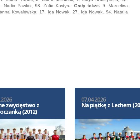
. Nadia Pawlak, 98. Zofia Kostyra.
Grały także:
9. Marcelina
 Hanna Kowalewska, 17. Iga Nowak, 27. Iga Nowak, 94. Natalia
.2026
07.04.2026
e zwycięstwo z
Na piątkę z Lechem (20
oczanką (2012)