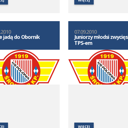
CEJ
WIĘCEJ
.2010
07.09.2010
ce jadą do Obornik
Juniorzy młodsi zwycięs
TPS-em
CEJ
WIĘCEJ