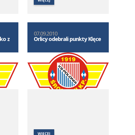
WIĘCEJ
07.09.2010
ko z
Orlicy odebrali punkty Klęce
WIĘCEJ