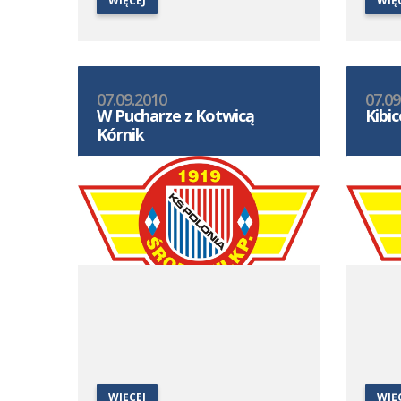
WIĘCEJ
WIĘ
07.09.2010
07.09
W Pucharze z Kotwicą
Kibi
Kórnik
WIĘCEJ
WIĘ