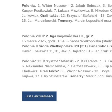
Polonia:
1. Wiktor Nossow - 2. Jakub Sobczak, 3. Bor
Kacper Pustkowiak, 7. Łukasz Miszkiewicz, 8. Nikodem Od
Jankowiak.
Grali także:
12. Krzysztof Stefański - 13. D
16. Jan Marcinkowski.
Trenerzy:
Marcin Łopusiński oraz
Polonia 2010: 2. liga wojewódzka C1, gr. 2
15 marca 2025, godz. 13:45 - Środa Wielkopolska (stadi
Polonia II Środa Wielkopolska 3:3 (2:1) Canarinhos 
Dawid Ebelewicz 11, 31, Jakub Dajerling 61 - Jan Kruk 3
Polonia:
12. Krzysztof Stefański - 2. Kiril Rabtsun, 3. 
6. Aleksander Niemczewski, 7. Bartosz Nowicki, 8. Filip
Ebelewicz.
Grali także:
36. Wiktor Nossow - 13. Borys Bu
Kujawa, 17. Filip Szubstarski.
Trenerzy:
Marcin Łopusińs
Lista aktualności