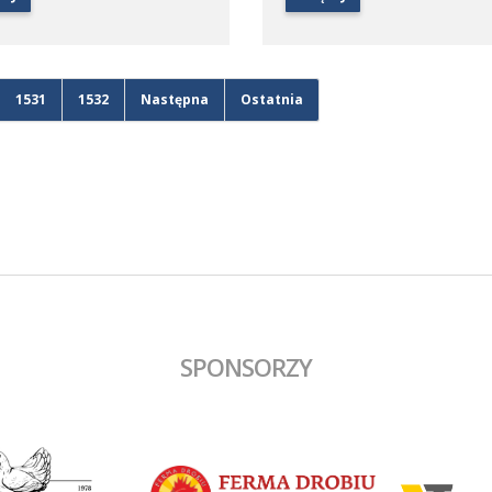
1531
1532
Następna
Ostatnia
SPONSORZY