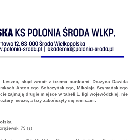
o Leszna, skąd wrócił z trzema punktami. Drużyna Dawida
bramkach Antoniego Sobczyńskiego, Mikołaja Szymańskiego
e zajmują drugie miejsce w tabeli 1. ligi wojewódzkiej, nie
cztery mecze, a trzy zakończyły się remisami.
polska
orążewski 79 (s)