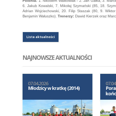
Polonia:
1. Nikodem Walkowiak - 2. Jan Gałka, 3. Marcel
6. Jakub Kowalski, 7. Mikołaj Szymański (85, 18. Szym
Adrian Wojciechowski, 20. Filip Staszak (80, 9. Wikto
Benjamin Wałuszko).
Trenerzy:
Dawid Kierzek oraz Marc
Lista aktualności
NAJNOWSZE AKTUALNOŚCI
07.04.2026
07.04
Młodzicy w kratkę (2014)
Pora
końc