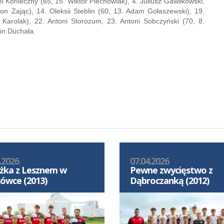
 Konieczny (65, 15. Wiktor Piechowiak), 4. Juliusz Gawlikowski,
on Zając), 14. Oleksii Steblin (60, 13. Adam Gołaszewski), 19.
r Karolak), 22. Antoni Storozum, 23. Antoni Sobczyński (70, 8.
in Duchała.
.2026
07.04.2026
żka z Lesznem w
Pewne zwycięstwo z
ówce (2013)
Dąbroczanką (2012)