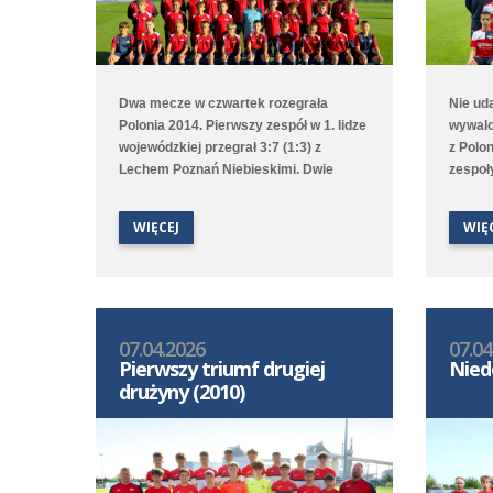
Dwa mecze w czwartek rozegrała
Nie ud
Polonia 2014. Pierwszy zespół w 1. lidze
wywalc
wojewódzkiej przegrał 3:7 (1:3) z
z Polo
Lechem Poznań Niebieskimi. Dwie
zespoł
bramki w tym meczu strzelił Karol
bramko
Krawczewski, a jedną Witold Artomski.
końcówk
WIĘCEJ
WIĘ
Drugi zespół, który rywalizuje w 2. lidze
minuci
okręgowej, na własnym boisku wygrał
trzech
6:0 (2:0) z Kłosem Zaniemyśl.
Polonia
07.04.2026
07.04
Pierwszy triumf drugiej
Nied
drużyny (2010)