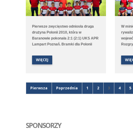
Pierwsze zwycięstwo odniosła druga
W mini
drużyna Polonii 2010, która w
rywaliz
Baranowie pokonała 2:1 (2:1) UKS APR
wojewó
Lampart Poznań. Bramki dla Polonii
Rozgry
strzelali Olivier Grodziski oraz Jakub
któreg
Królak. Punktów nie udało się tym
zakońc
WIĘCEJ
WIĘ
razem wywalczyć pierwszej drużynie,
remisie
która rywalizowała z GES-em Poznań.
zdobył
Mecz zakończył się wynikiem 1:2 (0:2),
czuli 
a jedyną bramkę dla Średzian strzelił z
wielu 
rzutu karnego Sviatoslav Melnykov.
zdobyć
Pierwsza
Poprzednia
1
2
3
4
5
Polonia
rozegr
SPONSORZY