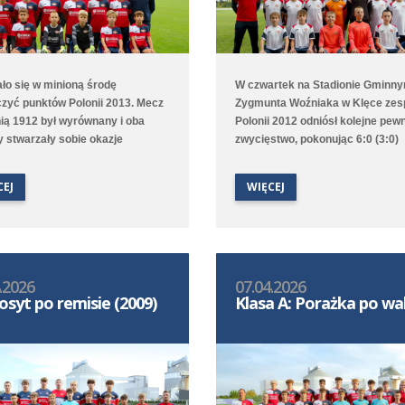
ało się w minioną środę
W czwartek na Stadionie Gminny
zyć punktów Polonii 2013. Mecz
Zygmunta Woźniaka w Klęce zes
nią 1912 był wyrównany i oba
Polonii 2012 odniósł kolejne pew
y stwarzały sobie okazje
zwycięstwo, pokonując 6:0 (3:0)
we. Decydująca okazała się
Dąbroczankę Pępowo. Goście od
a spotkania, kiedy to w 78. i 80.
początku skupili się na bronieniu
CEJ
WIĘCEJ
e goście zdobyli bramki na wagę
własnej bramki i tylko sporadycz
 punktów. Po pięciu meczach
wyprowadzali kontrataki, Poloniś
 jest 7. w ligowej tabeli.
długimi fragmentami bili głową w
ale ostatecznie udało im się strze
sześć bramek, które strzelali
.2026
07.04.2026
Tymoteusz Włodarczak i Szymon
osyt po remisie (2009)
Klasa A: Porażka po wa
Kempski po dwie oraz Jakub Jac
Piotr Nowaczyk po jednej.