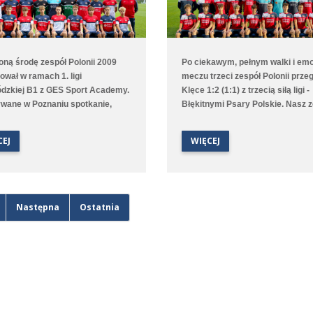
oną środę zespół Polonii 2009
Po ciekawym, pełnym walki i emo
ował w ramach 1. ligi
meczu trzeci zespół Polonii przeg
dzkiej B1 z GES Sport Academy.
Klęce 1:2 (1:1) z trzecią siłą ligi -
wane w Poznaniu spotkanie,
Błękitnymi Psary Polskie. Nasz 
o gospodarzem była Polonia,
wyszedł na prowadzenie w 6. min
zyło się podziałem punktów po
trafieniu Huberta Łosińskiego, al
CEJ
WIĘCEJ
 1:1. Gola dla średzkiej drużyny
goście wyrównaniu tuż przed pr
 Benjamin Wałuszko. Zawodnicy
po mocno dyskusyjnym rzucie k
jednak spory niedosyt, bo mimo
Błękitni wynik meczu ustalili w 60
okazji bramkowych nie udało się
minucie i mimo prób Polonistom 
 gola na wagę trzech punktów.
udało się doprowadzić do wyrów
Następna
Ostatnia
 jest trzecia w tabeli, a w środę
między innymi przez doskonałą
a zaległy mecz z Unią Swarzędz.
dyspozycję golkipiera przyjezdn