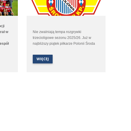
cji
rał w
Nie zwalniają tempa rozgrywki
trzecioligowe sezonu 2025/26. Już w
zespół
najbliższy piątek piłkarze Polonii Środa
ucie po
rozegrają kolejny mecz. Tym razem
e
podopieczni Macieja Rozmarynowskiego
WIĘCEJ
zerwą
w kolejnych derbach Wielkopolski
arnym.
podejmą na własnym boisku Unię
.
Swarzędz.
nie
nania
ych.