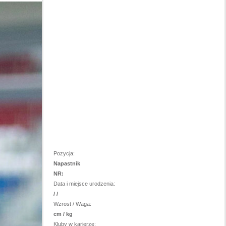
Pozycja:
Napastnik
NR:
Data i miejsce urodzenia:
/ /
Wzrost / Waga:
cm / kg
Kluby w karierze: