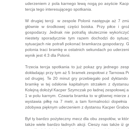
uderzeniem z pola karnego lewą nogą po asyście Kacpr
tercja tego interesującego spotkania.
W drugiej tercji w zespole Polonii następuje aż 7 zm
głównie w środkowej części boiska. Przy piłce i gro
gospodarzy. Jednak nie potrafią skutecznie wykończyć
niestety sporadycznie tym razem dochodzi do sytuac
sytuacjach nie potrafi pokonać bramkarza gospodarzy. G
polonia traci bramkę w ostatnich sekundach po uderze
wynik jest 4:3 dla Polonii.
Trzecia tercja spotkania to już pokaz gry jednego zesp
dokładając przy tym aż 5 bramek zespołowi z Tarnowa Pod
od drugiej. Te 20 minut gry przebiegało pod dyktando
bramkę w tej odsłonie kapitalnym strzałem z dystansu
Kolejną dołożył Kacper Szymczak po ładnej zespołowej ak
1 w polu karnym. Czwarta bramka to w głównej mierze z
wystawia piłkę na 7 metr, a tam formalności dopełnia
zdobywa pięknym uderzeniem z dystansu Kacper Grabowski
Był ty bardzo pożyteczny mecz dla obu zespołów, w któ
także wiele bardzo ładnych akcji. Cieszy nas także iż 