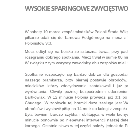
WYSOKIE SPARINGOWE ZWYCIĘSTW
W sobotę 10 marca zespół młodzików Polonii Środa Wlkp
piłkarze udali się do Tarnowa Podgórnego na mecz z 
Polonistów 9:3.
Mecz odbył się na boisku ze sztuczną trawą, przy pa
rozegraniu dobrego spotkania. Mecz trwał w sumie 80 minu
W związku z tym wszyscy zawodnicy obu zespołów mieli 
Spotkanie rozpoczęło się bardzo dobrze dla gospodar
naszego bramkarza, przy biernej postawie obrońców.
młodzików, którzy zdecydowanie zaatakowali i już
wyrównania. Chwilę później bezpośrednim uderzeni
Bartkowiak. W 12 minucie Polonia prowadzi już 3:1 po
Chudego. W zdobyciu tej bramki duża zasługa jest Woj
obrońców i wystawił piłkę na 14 metr do kolegi z zespoł
Była bowiem bardzo szybka i obfitująca w wiele ładn
minucie ponownie po niepewnej interwencji naszej de
karnego. Ostatnie słowo w tej części należy jednak do 