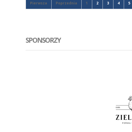
tym me
Pierwsza
Poprzednia
1
2
3
4
5
SPONSORZY