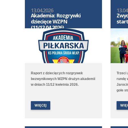
13.04.2026
13.04
Akademia: Rozgrywki
Zwyc
dziecięce WZPN
star
(11/12.04.2026)
Raport z dziecięcych rozgrywek
Trzeci
bezwynikowych WZPN drużyn akademii
rundę 
w dniach 11/12 kwietnia 2026.
Jarocin
gole s
dwa zd
wynik u
WIĘCEJ
WIĘ
przegr
Poznań
2:6 z A