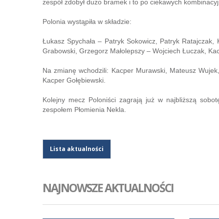
zespół zdobył dużo bramek i to po ciekawych kombinacyj
Polonia wystąpiła w składzie:
Łukasz Spychała – Patryk Sokowicz, Patryk Ratajczak,
Grabowski, Grzegorz Małolepszy – Wojciech Łuczak, Ka
Na zmianę wchodzili: Kacper Murawski, Mateusz Wujek,
Kacper Gołębiewski.
Kolejny mecz Poloniści zagrają już w najbliższą sob
zespołem Płomienia Nekla.
Lista aktualności
NAJNOWSZE AKTUALNOŚCI