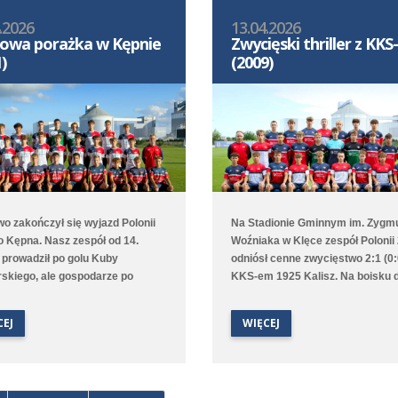
.2026
13.04.2026
owa porażka w Kępnie
Zwycięski thriller z KK
)
(2009)
o zakończył się wyjazd Polonii
Na Stadionie Gminnym im. Zygm
o Kępna. Nasz zespół od 14.
Woźniaka w Klęce zespół Polonii
 prowadził po golu Kuby
odniósł cenne zwycięstwo 2:1 (0:
skiego, ale gospodarze po
KKS-em 1925 Kalisz. Na boisku 
ie wyrównali, a w doliczonym
utrzymywał się bezbramkowy re
gry niestety zdobyli
choć to Poloniści byli stroną
CEJ
WIĘCEJ
kiego gola. Lepiej spisała się
dominującą. W 68. minucie zawo
drużyna, która na boisku
gości został ukarany czerwoną k
gowym pokonała 9:1 (2:0) Juna-
za faul taktyczny przed polem ka
I Stare Oborzyska. Hat trickiem w
przewaga Polonii jeszcze wzrosła