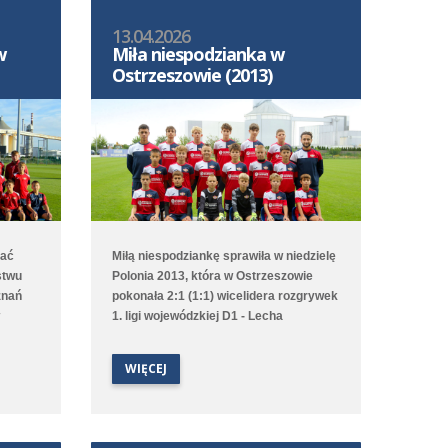
13.04.2026
w
Miła niespodzianka w
Ostrzeszowie (2013)
mać
Miłą niespodziankę sprawiła w niedzielę
stwu
Polonia 2013, która w Ostrzeszowie
znań
pokonała 2:1 (1:1) wicelidera rozgrywek
1. ligi wojewódzkiej D1 - Lecha
zkiej
Poznań/Południe. Choć to gospodarze
tów
pierwsi objęli prowadzenie to Poloniści
WIĘCEJ
odwrócili losy meczu za sprawą bramek
egrała
Leona Jackowa i Jakuba Przybyłka.
Drugi zespół przegrał na wyjeździe 1:3
(1:1) z Clescevią Kleszczewo, a gola dla