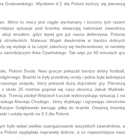
a Grabowskiego. Wynikiem 4:2 dla Polonii kończy się pierwszą
ian. Mimo to mecz jest ciągle wyrównany i toczony tym razem
źniejsze sytuacje pod bramka stwarzają natomiast zawodnicy
 akcji strzałem, gdyż lepiej gra już nasza defensywa. Polonia
ji strzeleckich. Mateusz Wujek dwukrotnie w bardzo dobrych
dy się wydaje iż ta część zakończy się bezbramkowo, to niestety
niu samobójczym Arka Cywińskiego. Tak więc po 60 minutach gry
ołu, Polonii Środa. Nasi gracze pokazali bardzo dobry football,
górnego. Bramki te były przedniej urody i jedna była ładniejsza
 naszego zespołu, który pokazał dużą dojrzałość gry. Pierwszą
 z około 25 metrów popisał się nasz obrońca Jakub Maliński.
cji. Trzecią zdobył Wojciech Łuczak wykorzystując sytuacją 1 na
asługa Macieja Chudego , który dryblując i ogrywając obrońców
 Kacper Gołębiewski kierując piłkę do bramki. Ostatnią bramkę
 i ustala wynik na 9:3 dla Polonii.
rym było widać wielkie zaangażowanie wszystkich zawodników, a
gra Polonii wyglądała naprawdę dobrze, a co najważniejsze nasz