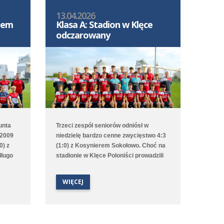
Polonii strzelił Bruno Obiegły.
13.04.2026
S-em
Klasa A: Stadion w Klęce
odczarowany
unta
Trzeci zespół seniorów odniósł w
 2009
niedzielę bardzo cenne zwycięstwo 4:3
0) z
(1:0) z Kosynierem Sokołowo. Choć na
długo
stadionie w Klęce Poloniści prowadzili
mis,
już od 2. minuty to emocji nie brakowało
aż do ostatniego gwizdka sędziego.
WIĘCEJ
dnik
Bramki dla średzkiej drużyny strzelali
artką
Antoni Sobczyński, Filip Staszak, Oleksii
rnym i
Steblin oraz Mikołaj Szymański.
 aż w