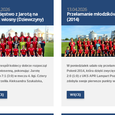
.2026
13.04.2026
ięstwo z Jarotą na
Przełamanie młodzikó
t wiosny (Dziewczyny)
(2014)
 zespół kobiecy dobrze rozpoczął
W poniedziałek udało się przeła
wiosenną, pokonując Jarotę
Polonii 2014, która dzięki zwycię
 7:1 (3:0) w meczu 4. ligi. Cztery
2:0 (1:0) z UKS APR Lampart Po
trzeliła Aleksandra Szukalska,
zdobyła swoje pierwsze punkty w
obyła Natasza Szymańska, a
rundzie wiosennej 1. ligi wojewód
staliła Alicja Doros. Trampkarki
D2. Bramki na wagę trzech punk
CEJ
WIĘCEJ
ały 1:6 z UKS APR Lampart
strzelili Witold Artomski i Karol
/Mosina, a młodziczki przegrały
Krawczewski. Druga drużyna prz
vią II Kamionki.
w Dominowie 1:5 (0:0) z Lechem
Poznań/Dominowo-Krzykosy.