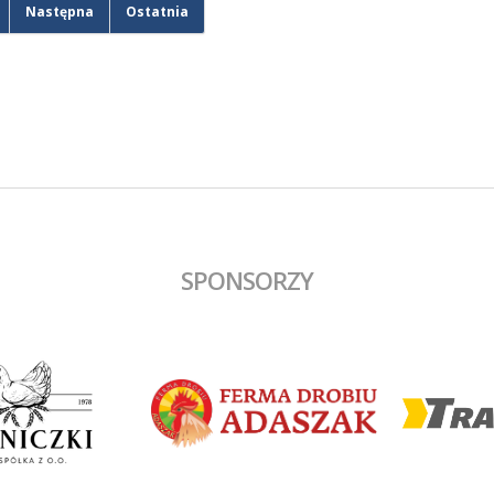
czu popisał się Jan Marciniak.
76. minucie gola na 1:0 strzelił M
Następna
Ostatnia
Kliszkowiak. Gdy wydawało się, 
zespół dowiezie zwycięstwo do
końcowego gwizdka to goście
wykorzystali niefrasobliwość w o
doprowadzili do remisu. W dolic
czasie jednak średzka drużyna z
gola na wagę trzech punktów, a 
dobrym dośrodkowaniu Francisz
Błaszyka wynik ustalił Benjamin
Wałuszko.
SPONSORZY