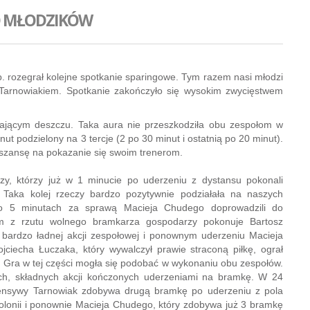
O MŁODZIKÓW
. rozegrał kolejne spotkanie sparingowe. Tym razem nasi młodzi
Tarnowiakiem. Spotkanie zakończyło się wysokim zwycięstwem
dającym deszczu. Taka aura nie przeszkodziła obu zespołom w
t podzielony na 3 tercje (2 po 30 minut i ostatnią po 20 minut).
szansę na pokazanie się swoim trenerom.
zy, którzy już w 1 minucie po uderzeniu z dystansu pokonali
 Taka kolej rzeczy bardzo pozytywnie podziałała na naszych
 po 5 minutach za sprawą Macieja Chudego doprowadzili do
em z rzutu wolnego bramkarza gospodarzy pokonuje Bartosz
 bardzo ładnej akcji zespołowej i ponownym uderzeniu Macieja
ciecha Łuczaka, który wywalczył prawie straconą piłkę, ograł
u. Gra w tej części mogła się podobać w wykonaniu obu zespołów.
ych, składnych akcji kończonych uderzeniami na bramkę. W 24
fensywy Tarnowiak zdobywa drugą bramkę po uderzeniu z pola
Polonii i ponownie Macieja Chudego, który zdobywa już 3 bramkę