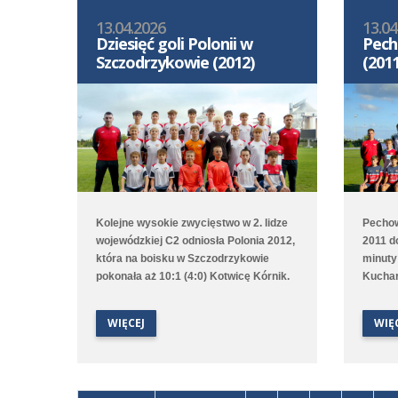
13.04.2026
13.04
Dziesięć goli Polonii w
Pech
Szczodrzykowie (2012)
(2011
Kolejne wysokie zwycięstwo w 2. lidze
Pechow
wojewódzkiej C2 odniosła Polonia 2012,
2011 d
która na boisku w Szczodrzykowie
minuty
pokonała aż 10:1 (4:0) Kotwicę Kórnik.
Kuchar
Hat tricka w tym spotkaniu
przerw
skompletował Karol Marciniak. Drugi
czasie 
WIĘCEJ
WIĘ
zespół, który rywalizuje w 2. lidze
zwycięs
okręgowej C2, przegrał na wyjeździe z
druga 
Avią Kamionki.
trenin
Trans I