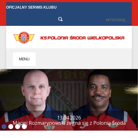
OFICJALNY SERWIS KLUBU
MENU
HOME
KLUB
BIZNES
SENIORZY
SENIORKI
12.04.2026
Tylko remis w Starych Oborzyskach
BILETY
TV