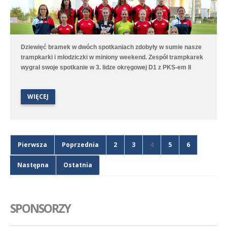
Dziewięć bramek w dwóch spotkaniach zdobyły w sumie nasze
trampkarki i młodziczki w miniony weekend. Zespół trampkarek
wygrał swoje spotkanie w 3. lidze okręgowej D1 z PKS-em II
Racot 5:3 (3:1). Gole strzelały Olivia Nitka - 2, Marcelina Serba -
2 oraz Wiktoria Błotna. Zespół młodziczek przegrał natomiast 4:9
WIĘCEJ
(3:3) z Kotwicą Kórnik. Spotkanie długo było wyrównane, ale
końcówka należała do chłopców z Kórnika. Gole dla Polonii
strzelały Wiktoria Surdyk - 2, Iga Nowak oraz Lena Wawroska.
Pierwsza
Poprzednia
2
3
4
5
6
Następna
Ostatnia
SPONSORZY