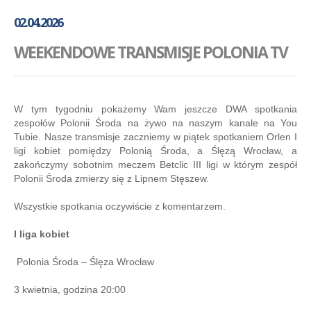
GALERIA
02.04.2026
AKADEMIA
WEEKENDOWE TRANSMISJE POLONIA TV
KONTAKT
SKLEP
PLAN TRENINGÓW
W tym tygodniu pokażemy Wam jeszcze DWA spotkania
zespołów Polonii Środa na żywo na naszym kanale na You
Tubie. Nasze transmisje zaczniemy w piątek spotkaniem Orlen I
ligi kobiet pomiędzy Polonią Środa, a Ślęzą Wrocław, a
zakończymy sobotnim meczem Betclic III ligi w którym zespół
Polonii Środa zmierzy się z Lipnem Stęszew.
Wszystkie spotkania oczywiście z komentarzem.
I liga kobiet
Polonia Środa – Ślęza Wrocław
3 kwietnia, godzina 20:00