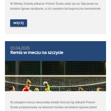
W Wielką Sobotę piłkarze Polonii Środa udali się do Stęszewa na
kolejne ligowe spotkanie, a ich rywalem był tegoroczny beniaminek
– miejscowe Lipno. Jesienne spotkanie obu zespołów dostarczyło
kibicom sporo emocji i na ponownie ciekawy pojedynek zanosiło
WIĘCEJ
się i tym razem.
03.04.2026
Remis w meczu na szczycie
W zaległym meczu dwunastej kolejki trzeciej ligi piłkarki Polonii
Środa podejmowały na własnym boisku wicelidera ligowej tabeli