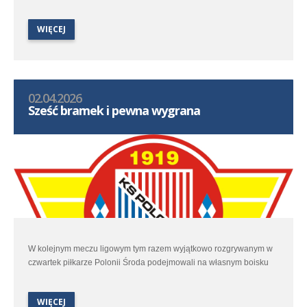
Ślęzę Wrocław. W kontekście walki o czołowe ligowe lokaty było to
spotkanie dla polonistek niezwykle ważne.
WIĘCEJ
02.04.2026
Sześć bramek i pewna wygrana
W kolejnym meczu ligowym tym razem wyjątkowo rozgrywanym w
czwartek piłkarze Polonii Środa podejmowali na własnym boisku
Lidera Swarzędz.
WIĘCEJ