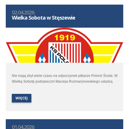
02.04.2026
Wielka Sobota w Stęszewie
Nie mają zbyt wiele czasu na odpoczynek piłkarze Polonii Środa. W
Wielką Sobotę podopieczni Macieja Rozmarynowskiego udadzą
się do Stęszewa by w spotkaniu 25 kolejki trzeciej ligi zmierzyć się
z miejscowym Lipnem.
WIĘCEJ
01.04.2026