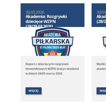
30.03.2026
30.03
Akademia: Rozgrywki
Akad
dziecięce WZPN
(28/2
(28/29.03.2026)
Raport z dziecięcych rozgrywek
Wyniki
bezwynikowych WZPN drużyn akademii
akadem
w dniach 28/29 marca 2026.
WIĘCEJ
WIĘ