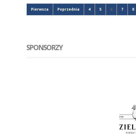
Pierwsza
Poprzednia
4
5
6
7
8
SPONSORZY