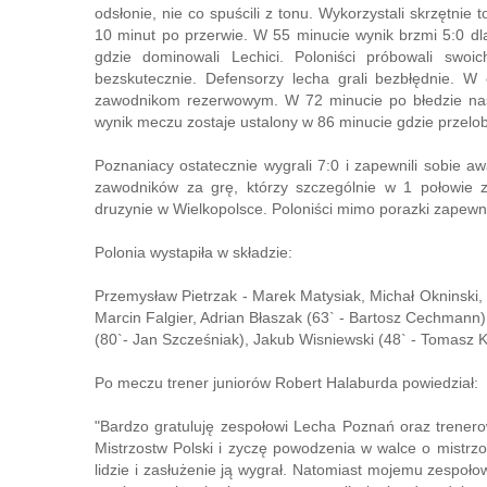
odsłonie, nie co spuścili z tonu. Wykorzystali skrzętni
10 minut po przerwie. W 55 minucie wynik brzmi 5:0 dla
gdzie dominowali Lechici. Poloniści próbowali swoi
bezskutecznie. Defensorzy lecha grali bezbłędnie. W
zawodnikom rezerwowym. W 72 minucie po błedzie nas
wynik meczu zostaje ustalony w 86 minucie gdzie przel
Poznaniacy ostatecznie wygrali 7:0 i zapewnili sobie a
zawodników za grę, którzy szczególnie w 1 połowie za
druzynie w Wielkopolsce. Poloniści mimo porazki zapewni
Polonia wystapiła w składzie:
Przemysław Pietrzak - Marek Matysiak, Michał Okninski
Marcin Falgier, Adrian Błaszak (63` - Bartosz Cechmann),
(80`- Jan Szcześniak), Jakub Wisniewski (48` - Tomasz Ko
Po meczu trener juniorów Robert Halaburda powiedział:
"Bardzo gratuluję zespołowi Lecha Poznań oraz trener
Mistrzostw Polski i zyczę powodzenia w walce o mistrz
lidzie i zasłużenie ją wygrał. Natomiast mojemu zespoło