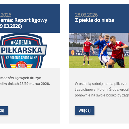
.2026
28.03.2026
emia: Raport ligowy
Z piekła do nieba
9.03.2026)
 meczów ligowych drużyn
ii w dniach 28/29 marca 2026.
W ostatnią sobotę marca piłkarze
trzecioligowej Polonii Środa wrócil
ponownie na swoje boisko by zag
kolejny mecz. Tym razem uch ryw
była Cartusia Kartuzy. Jesienią w
CEJ
WIĘCEJ
Kartuzach w starciu obu ekip był r
ale samo spotkanie dostarczyło ki
sporo emocji.