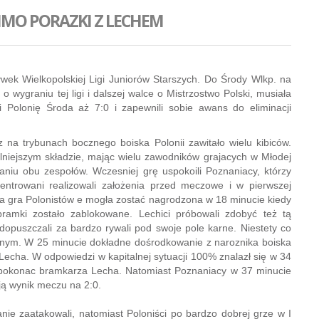
IMO PORAZKI Z LECHEM
ywek Wielkopolskiej Ligi Juniorów Starszych. Do Środy Wlkp. na
wygraniu tej ligi i dalszej walce o Mistrzostwo Polski, musiała
li Polonię Środa aż 7:0 i zapewnili sobie awans do eliminacji
z na trybunach bocznego boiska Polonii zawitało wielu kibiców.
ilniejszym składzie, mając wielu zawodników grajacych w Młodej
aniu obu zespołów. Wczesniej grę uspokoili Poznaniacy, którzy
entrowani realizowali założenia przed meczowe i w pierwszej
bra gra Polonistów e mogła zostać nagrodzona w 18 minucie kiedy
ramki zostało zablokowane. Lechici próbowali zdobyć też tą
dopuszczali za bardzo rywali pod swoje pole karne. Niestety co
roznym. W 25 minucie dokładne dośrodkowanie z naroznika boiska
Lecha. W odpowiedzi w kapitalnej sytuacji 100% znalazł się w 34
ł pokonac bramkarza Lecha. Natomiast Poznaniacy w 37 minucie
ją wynik meczu na 2:0.
nie zaatakowali, natomiast Poloniści po bardzo dobrej grze w I