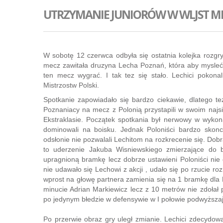
UTRZYMANIE JUNIORÓW W WLJST M
W sobotę 12 czerwca odbyła się ostatnia kolejka rozgr
mecz zawitała druzyna Lecha Poznań, która aby mysleć o 
ten mecz wygrać. I tak tez się stało. Lechici pokona
Mistrzostw Polski.
Spotkanie zapowiadało się bardzo ciekawie, dlatego te
Poznaniacy na mecz z Polonią przystapili w swoim najs
Ekstraklasie. Początek spotkania był nerwowy w wykon
dominowali na boisku. Jednak Poloniści bardzo skonc
odsłonie nie pozwalali Lechitom na rozkrecenie się. Do
to uderzenie Jakuba Wisniewskiego zmierzające do b
upragnioną bramkę lecz dobrze ustawieni Poloniści nie 
nie udawało się Lechowi z akcji , udało się po rzucie 
wprost na głowę partnera zamienia się na 1 bramkę dla 
minucie Adrian Markiewicz lecz z 10 metrów nie zdoła
po jedynym błedzie w defensywie w I połowie podwyższa
Po przerwie obraz gry uległ zmianie. Lechici zdecydowa