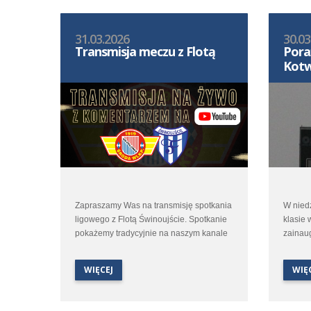
31.03.2026
30.03
Transmisja meczu z Flotą
Pora
Kotw
Zapraszamy Was na transmisję spotkania
W niedz
ligowego z Flotą Świnoujście. Spotkanie
klasie 
pokażemy tradycyjnie na naszym kanale
zainaug
na You Tube. Start transmisji w środę 1
Polonii
kwietnia o godzinie 16:50.
Łukasza
WIĘCEJ
WIĘ
aby zmi
Transmisja oczywiście z komentarzem.
czwarto