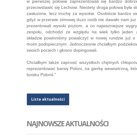
w pierwszej połowie zaprezentowali się bardzo dobrz
przeciwstawić się Lechowi. Niestety druga połowa była sł
zasłuzone, lecz trochę za wysokie. Osobiście bardzo się
gdyż w przerwie zimowej duzo osób nie dawało nam juz 
prezentowali wysoki poziom, a co najwazniejsze wygry
zespołu, odchodzi ze względu na wiek tylko jeden 
składzie powinniśmy powalczyć w nowej rundzie już o 
moim podopiecznym. Jednoczesnie chciałbym podziekowac
swoich pociech i głosno dopingowali.
Chciałbym także zaprosić wszystkich chętnych chłopców 
reprezentować barwy Poloni, na gierkę wewnetrzną, kt
boisku Polonii."
Lista aktualności
NAJNOWSZE AKTUALNOŚCI