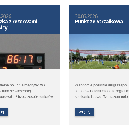
.2026
30.03.2026
żka z rezerwami
Punkt ze Strzałkowa
icy
ielne południe rozgrywki w A
W sobotnie południe drugi zespół
w rundzie wiosennej
seniorów Polonii Środa rozegrał k
urował też trzeci zespół seniorów
spotkanie ligowe. Tym razem polon
 Środa. Młoda ekipa trenera
udali się do Strzałkowa na pojedy
 Kaczałki udała się do Kórnika
tamtejszym Polaninem.
CEJ
WIĘCEJ
erzyć się z rezerwami
ligowej Kotwicy.