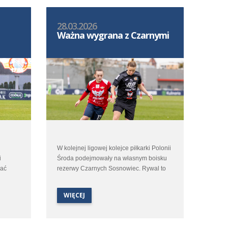
28.03.2026
Ważna wygrana z Czarnymi
W kolejnej ligowej kolejce piłkarki Polonii
i
Środa podejmowały na własnym boisku
rać
rezerwy Czarnych Sosnowiec. Rywal to
alem
zespół nieobliczalny a jego siła zależy
głównie od posiłków z pierwszego
WIĘCEJ
emis 1:1
zespołu. Czarne potrafiły w tej rundzie
bicom
pokonać liderującą Legię Warszawa 4:0
ale potrafiły też doznać bolesnych