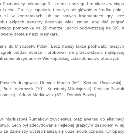
e to Poznaniacy pokonując 3 - krotnie naszego bramkarza w ciągu
 Lecha. Gra się uspokoiła i toczyła się głównie w środku pola ,
ch sił w kontratakach lub po stałych fragmentach gry, lecz
 obu ekipach trenerzy dokonują wielu zmian, aby dać pograć
zego pomocnika na 20 metrze Lechici podwyższają na 6:0. A
obowany zostaje nasz bramkarz.
wans do Mistrzostw Polski. Lecz nalezy także pochwalić naszych
grali bardzo dobrze i próbowali sie przeciwstawić najlepszej
li sobie utrzymanie w Wielkopolskiej Lidze Juniorów Starszych.
, Paweł Andrzejewski, Dominik Mucha (56` - Szymon Pawłowski) -
 Piotr Leporowski (70` - Konstanty Mikołajczak), Krystian Pawlak
stecki) - Adrian Markiewicz (87` - Domink Baziór).
owi Mariuszowi Rumakowi zwyciestwa oraz awansu do eliminacji
ostwo. Lech był zdecydowanie najlepiej grającym zespołem w tej
wi za dzisiejszy występ należą się duże słowa uznania. Chłopacy