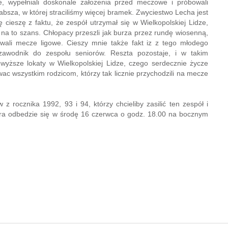
e, wypełniali doskonale założenia przed meczowe i próbowali
absza, w której straciliśmy więcej bramek. Zwyciestwo Lecha jest
 cieszę z faktu, że zespół utrzymał się w Wielkopolskiej Lidze,
na to szans. Chłopacy przeszli jak burza przez rundę wiosenną,
wali mecze ligowe. Cieszy mnie także fakt iz z tego młodego
zawodnik do zespołu seniorów. Reszta pozostaje, i w takim
wyższe lokaty w Wielkopolskiej Lidze, czego serdecznie życze
 wszystkim rodzicom, którzy tak licznie przychodzili na mecze
z rocznika 1992, 93 i 94, którzy chcieliby zasilić ten zespół i
óra odbedzie się w środę 16 czerwca o godz. 18.00 na bocznym