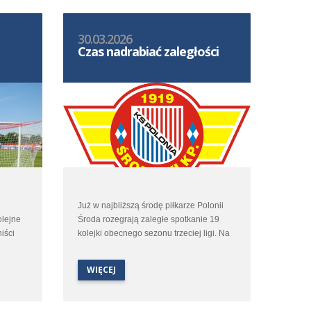
30.03.2026
Czas nadrabiać zaległości
Już w najbliższą środę piłkarze Polonii
olejne
Środa rozegrają zaległe spotkanie 19
iści
kolejki obecnego sezonu trzeciej ligi. Na
nek z
własnym obiekcie poloniści podejmą
Flotę Świnoujście. Wstęp na to spotkanie
WIĘCEJ
tradycyjnie jest wolny.