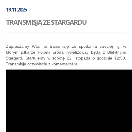
GALERIA
19.11.2025
AKADEMIA
TRANSMISJA ZE STARGARDU
KONTAKT
SKLEP
PLAN TRENINGÓW
Zapraszamy Was na transmisję ze spotkania trzeciej ligi w
którym piłkarze Polonii Środa rywalizować będą z Błękitnymi
Stargard. Startujemy w sobotę 22 listopada o godzinie 12:50.
Transmisja oczywiście z komentarzem.