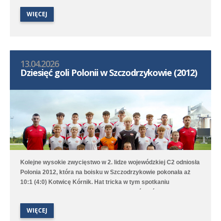
sprawą bramek Leona Jackowa i Jakuba Przybyłka. Drugi
WIĘCEJ
zespół przegrał na wyjeździe 1:3 (1:1) z Clescevią Kleszczewo, a
gola dla Polonii strzelił Bruno Obiegły.
13.04.2026
Dziesięć goli Polonii w Szczodrzykowie (2012)
Kolejne wysokie zwycięstwo w 2. lidze wojewódzkiej C2 odniosła
Polonia 2012, która na boisku w Szczodrzykowie pokonała aż
10:1 (4:0) Kotwicę Kórnik. Hat tricka w tym spotkaniu
skompletował Karol Marciniak. Drugi zespół, który rywalizuje w
2. lidze okręgowej C2, przegrał na wyjeździe z Avią Kamionki.
WIĘCEJ