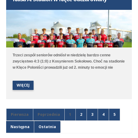
dobrym dośrodkowaniu Franciszka Błaszyka wynik ustalił
Benjamin Wałuszko.
Trzeci zespół seniorów odniósł w niedzielę bardzo cenne
zwycięstwo 4:3 (1:0) z Kosynierem Sokołowo. Choć na stadionie
w Klęce Poloniści prowadzili już od 2. minuty to emocji nie
brakowało aż do ostatniego gwizdka sędziego. Bramki dla
średzkiej drużyny strzelali Antoni Sobczyński, Filip Staszak,
WIĘCEJ
Oleksii Steblin oraz Mikołaj Szymański.
Pierwsza
Poprzednia
1
2
3
4
5
Następna
Ostatnia