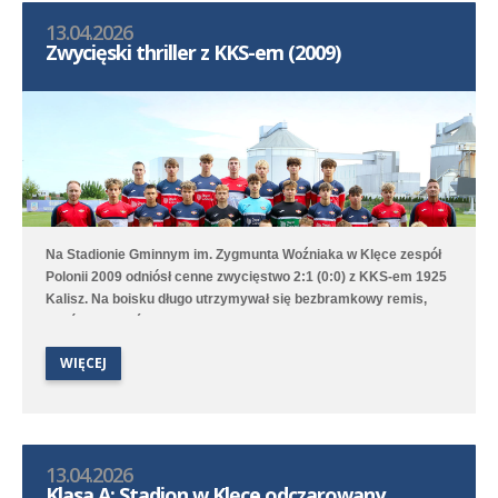
13.04.2026
Zwycięski thriller z KKS-em (2009)
Na Stadionie Gminnym im. Zygmunta Woźniaka w Klęce zespół
Polonii 2009 odniósł cenne zwycięstwo 2:1 (0:0) z KKS-em 1925
Kalisz. Na boisku długo utrzymywał się bezbramkowy remis,
choć to Poloniści byli stroną dominującą. W 68. minucie
zawodnik gości został ukarany czerwoną kartką za faul
WIĘCEJ
taktyczny przed polem karnym i przewaga Polonii jeszcze
wzrosła aż w 76. minucie gola na 1:0 strzelił Marcel Kliszkowiak.
Gdy wydawało się, że nasz zespół dowiezie zwycięstwo do
końcowego gwizdka to goście wykorzystali niefrasobliwość w
obronie i doprowadzili do remisu. W doliczonym czasie jednak
13.04.2026
średzka drużyna zdobyła gola na wagę trzech punktów, a po
Klasa A: Stadion w Klęce odczarowany