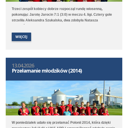
Trzeci zespół kobiecy dobrze rozpoczął rundę wiosenną,
pokonując Jarotę Jarocin 7:1 (3:0) w meczu 4. ligi. Cztery gole
strzeliła Aleksandra Szukalska, dwa zdobyła Natasza
Szymańska, a wynik ustaliła Alicja Doros. Trampkarki przegrały
1:6 z UKS APR Lampart Poznań/Mosina, a młodziczki przegrały
WIĘCEJ
2:6 z Avią II Kamionki.
13.04.2026
Przełamanie młodzików (2014)
W poniedziałek udało się przełamać Polonii 2014, która dzięki