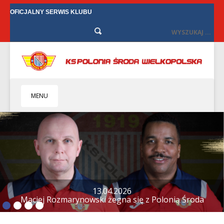
OFICJALNY SERWIS KLUBU
MENU
HOME
KLUB
BIZNES
SENIORZY
SENIORKI
12.04.2026
Tylko remis w Starych Oborzyskach
BILETY
TV