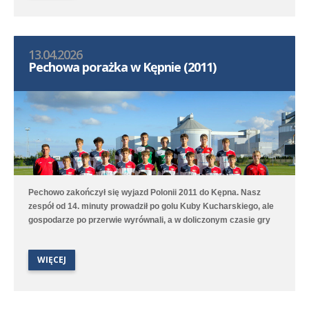
13.04.2026
Pechowa porażka w Kępnie (2011)
Pechowo zakończył się wyjazd Polonii 2011 do Kępna. Nasz
zespół od 14. minuty prowadził po golu Kuby Kucharskiego, ale
gospodarze po przerwie wyrównali, a w doliczonym czasie gry
niestety zdobyli zwycięskiego gola. Lepiej spisała się druga
drużyna, która na boisku treningowym pokonała 9:1 (2:0) Juna-
WIĘCEJ
Trans II Stare Oborzyska. Hat trickiem w tym meczu popisał się
Jan Marciniak.