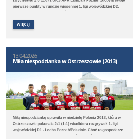
zwycięstwu 2:0 (1:0) z UKS APR Lampart Poznań zdobyła swoje
pierwsze punkty w rundzie wiosennej 1. ligi wojewódzkiej D2.
Bramki na wagę trzech punktów strzelili Witold Artomski i Karol
Krawczewski. Druga drużyna przegrała w Dominowie 1:5 (0:0) z
WIĘCEJ
Lechem Poznań/Dominowo-Krzykosy.
13.04.2026
Miła niespodzianka w Ostrzeszowie (2013)
Miłą niespodziankę sprawiła w niedzielę Polonia 2013, która w
Ostrzeszowie pokonała 2:1 (1:1) wicelidera rozgrywek 1. ligi
wojewódzkiej D1 - Lecha Poznań/Południe. Choć to gospodarze
pierwsi objęli prowadzenie to Poloniści odwrócili losy meczu za