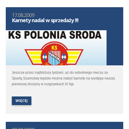
17.08.2009
Karnety nadal w sprzedaży !!!
Jeszcze przez najlbliższy tydzień, aż do sobotniego meczu ze
Spartą Szamotuły będzie można nabyć karnety na występy naszej
pierwszej drużyny w rozgrywkach IV ligi.
WIĘCEJ