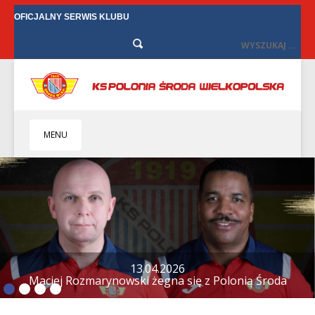
OFICJALNY SERWIS KLUBU
MENU
HOME
KLUB
BIZNES
SENIORZY
SENIORKI
13.04.2026
Maciej Rozmarynowski żegna się z Polonią Środa
BILETY
TV