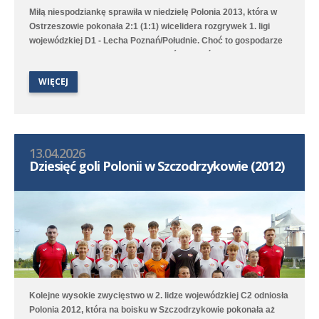
Miłą niespodziankę sprawiła w niedzielę Polonia 2013, która w
Ostrzeszowie pokonała 2:1 (1:1) wicelidera rozgrywek 1. ligi
wojewódzkiej D1 - Lecha Poznań/Południe. Choć to gospodarze
pierwsi objęli prowadzenie to Poloniści odwrócili losy meczu za
sprawą bramek Leona Jackowa i Jakuba Przybyłka. Drugi
WIĘCEJ
zespół przegrał na wyjeździe 1:3 (1:1) z Clescevią Kleszczewo, a
gola dla Polonii strzelił Bruno Obiegły.
13.04.2026
Dziesięć goli Polonii w Szczodrzykowie (2012)
Kolejne wysokie zwycięstwo w 2. lidze wojewódzkiej C2 odniosła
Polonia 2012, która na boisku w Szczodrzykowie pokonała aż