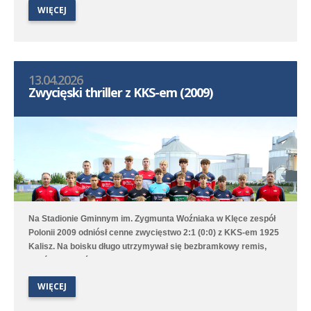
WIĘCEJ
Trans II Stare Oborzyska. Hat trickiem w tym meczu popisał się
Jan Marciniak.
13.04.2026
Zwycięski thriller z KKS-em (2009)
Na Stadionie Gminnym im. Zygmunta Woźniaka w Klęce zespół
Polonii 2009 odniósł cenne zwycięstwo 2:1 (0:0) z KKS-em 1925
Kalisz. Na boisku długo utrzymywał się bezbramkowy remis,
choć to Poloniści byli stroną dominującą. W 68. minucie
zawodnik gości został ukarany czerwoną kartką za faul
WIĘCEJ
taktyczny przed polem karnym i przewaga Polonii jeszcze
wzrosła aż w 76. minucie gola na 1:0 strzelił Marcel Kliszkowiak.