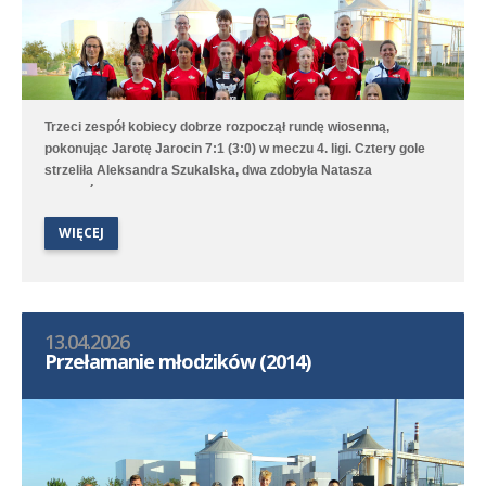
Trzeci zespół kobiecy dobrze rozpoczął rundę wiosenną,
pokonując Jarotę Jarocin 7:1 (3:0) w meczu 4. ligi. Cztery gole
strzeliła Aleksandra Szukalska, dwa zdobyła Natasza
Szymańska, a wynik ustaliła Alicja Doros. Trampkarki przegrały
1:6 z UKS APR Lampart Poznań/Mosina, a młodziczki przegrały
WIĘCEJ
2:6 z Avią II Kamionki.
13.04.2026
Przełamanie młodzików (2014)