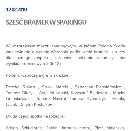
GALERIA
12.02.2010
AKADEMIA
SZEŚĆ BRAMEK W SPARINGU
KONTAKT
SKLEP
PLAN TRENINGÓW
W wczorajszym meczu sparingowym, w którym Polonia Środa
zmierzyła się z Victorią Września padło sześć bramek , po trzy
dla każdego zespołu , tak więc spotkanie zakończyło się
wynikiem remisowym 3:3(2:2)
Polonia rozpoczęła grę w składzie :
Reszka Robert , Siwek Marcin , Sebastian Pleśnierowicz ,
Tomasz Dłużyk , Ariel Mrowiński, Krzysztof Błędowski , Maciej
Grześkowiak , Tomasz Nawrot, Tomasz Rybarczyk , Mikołaj
Lasek, Dmytro Koshakov.
Drugą część spotkania rozegrali:
Adrian Szkudlarek, Jakub Jarmuszkiewicz, Piotr Maleszka,