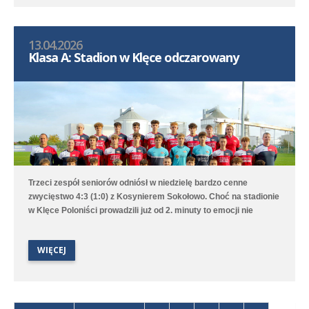
Gdy wydawało się, że nasz zespół dowiezie zwycięstwo do
końcowego gwizdka to goście wykorzystali niefrasobliwość w
obronie i doprowadzili do remisu. W doliczonym czasie jednak
13.04.2026
średzka drużyna zdobyła gola na wagę trzech punktów, a po
Klasa A: Stadion w Klęce odczarowany
dobrym dośrodkowaniu Franciszka Błaszyka wynik ustalił
Benjamin Wałuszko.
Trzeci zespół seniorów odniósł w niedzielę bardzo cenne
zwycięstwo 4:3 (1:0) z Kosynierem Sokołowo. Choć na stadionie
w Klęce Poloniści prowadzili już od 2. minuty to emocji nie
brakowało aż do ostatniego gwizdka sędziego. Bramki dla
średzkiej drużyny strzelali Antoni Sobczyński, Filip Staszak,
WIĘCEJ
Oleksii Steblin oraz Mikołaj Szymański.