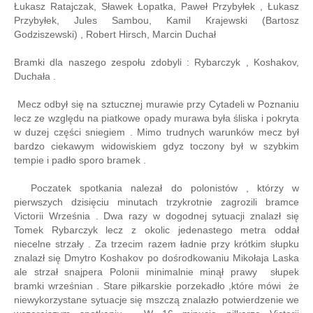
Łukasz Ratajczak, Sławek Łopatka, Paweł Przybyłek , Łukasz
Przybyłek, Jules Sambou, Kamil Krajewski (Bartosz
Godziszewski) , Robert Hirsch, Marcin Duchał
Bramki dla naszego zespołu zdobyli : Rybarczyk , Koshakov,
Duchała .
Mecz odbył się na sztucznej murawie przy Cytadeli w Poznaniu
lecz ze względu na piatkowe opady murawa była śliska i pokryta
w duzej części sniegiem . Mimo trudnych warunków mecz był
bardzo ciekawym widowiskiem gdyz toczony był w szybkim
tempie i padło sporo bramek .
Poczatek spotkania nalezał do polonistów , którzy w
pierwszych dzisięciu minutach trzykrotnie zagrozili bramce
Victorii Września . Dwa razy w dogodnej sytuacji znalazł się
Tomek Rybarczyk lecz z okolic jedenastego metra oddał
niecelne strzały . Za trzecim razem ładnie przy krótkim słupku
znalazł się Dmytro Koshakov po dośrodkowaniu Mikołaja Laska
ale strzał snajpera Polonii minimalnie minął prawy słupek
bramki wrześnian . Stare piłkarskie porzekadło ,które mówi że
niewykorzystane sytuacje się mszczą znalazło potwierdzenie we