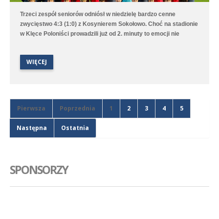
Trzeci zespół seniorów odniósł w niedzielę bardzo cenne
zwycięstwo 4:3 (1:0) z Kosynierem Sokołowo. Choć na stadionie
w Klęce Poloniści prowadzili już od 2. minuty to emocji nie
brakowało aż do ostatniego gwizdka sędziego. Bramki dla
średzkiej drużyny strzelali Antoni Sobczyński, Filip Staszak,
WIĘCEJ
Oleksii Steblin oraz Mikołaj Szymański.
Pierwsza
Poprzednia
1
2
3
4
5
Następna
Ostatnia
SPONSORZY