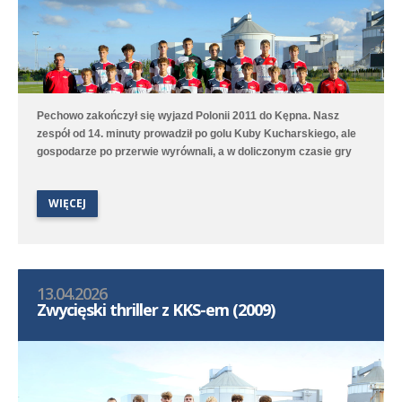
Pechowo zakończył się wyjazd Polonii 2011 do Kępna. Nasz
zespół od 14. minuty prowadził po golu Kuby Kucharskiego, ale
gospodarze po przerwie wyrównali, a w doliczonym czasie gry
niestety zdobyli zwycięskiego gola. Lepiej spisała się druga
drużyna, która na boisku treningowym pokonała 9:1 (2:0) Juna-
WIĘCEJ
Trans II Stare Oborzyska. Hat trickiem w tym meczu popisał się
Jan Marciniak.
13.04.2026
Zwycięski thriller z KKS-em (2009)