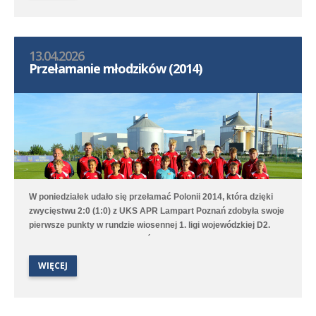
13.04.2026
Przełamanie młodzików (2014)
W poniedziałek udało się przełamać Polonii 2014, która dzięki
zwycięstwu 2:0 (1:0) z UKS APR Lampart Poznań zdobyła swoje
pierwsze punkty w rundzie wiosennej 1. ligi wojewódzkiej D2.
Bramki na wagę trzech punktów strzelili Witold Artomski i Karol
Krawczewski. Druga drużyna przegrała w Dominowie 1:5 (0:0) z
WIĘCEJ
Lechem Poznań/Dominowo-Krzykosy.