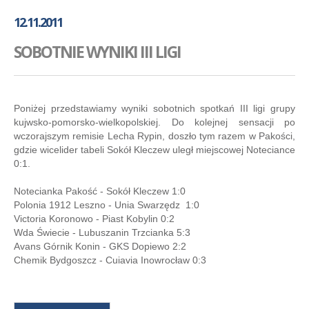
GALERIA
12.11.2011
AKADEMIA
SOBOTNIE WYNIKI III LIGI
KONTAKT
SKLEP
PLAN TRENINGÓW
Poniżej przedstawiamy wyniki sobotnich spotkań III ligi grupy
kujwsko-pomorsko-wielkopolskiej. Do kolejnej sensacji po
wczorajszym remisie Lecha Rypin, doszło tym razem w Pakości,
gdzie wicelider tabeli Sokół Kleczew uległ miejscowej Noteciance
0:1.
Notecianka Pakość - Sokół Kleczew 1:0
Polonia 1912 Leszno - Unia Swarzędz 1:0
Victoria Koronowo - Piast Kobylin 0:2
Wda Świecie - Lubuszanin Trzcianka 5:3
Avans Górnik Konin - GKS Dopiewo 2:2
Chemik Bydgoszcz - Cuiavia Inowrocław 0:3