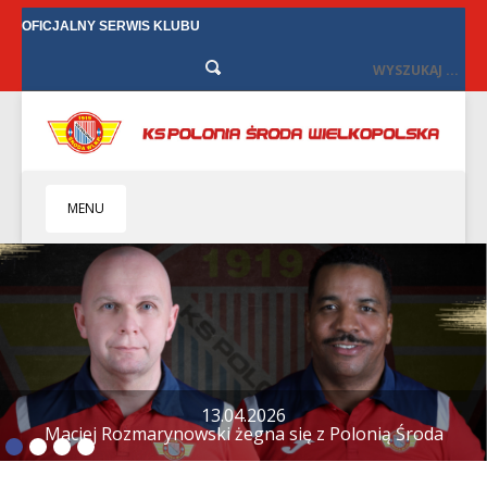
OFICJALNY SERWIS KLUBU
MENU
HOME
KLUB
BIZNES
SENIORZY
SENIORKI
BILETY
TV