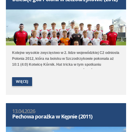
Kolejne wysokie zwycięstwo w 2. lidze wojewódzkiej C2 odniosła
Polonia 2012, która na boisku w Szczodrzykowie pokonała aż
10:1 (4:0) Kotwicę Kórnik. Hat tricka w tym spotkaniu
skompletował Karol Marciniak. Drugi zespół, który rywalizuje w
2. lidze okręgowej C2, przegrał na wyjeździe z Avią Kamionki.
WIĘCEJ
13.04.2026
Pechowa porażka w Kępnie (2011)