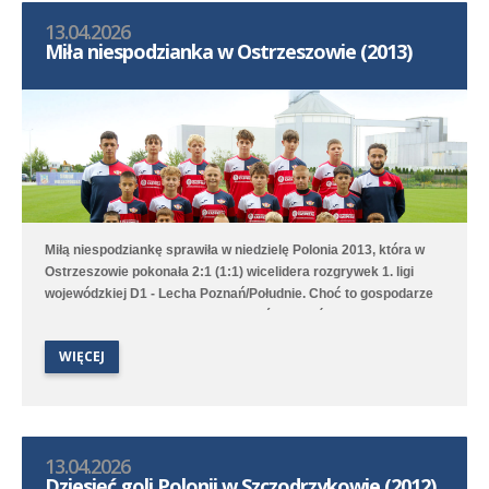
13.04.2026
Miła niespodzianka w Ostrzeszowie (2013)
Miłą niespodziankę sprawiła w niedzielę Polonia 2013, która w
Ostrzeszowie pokonała 2:1 (1:1) wicelidera rozgrywek 1. ligi
wojewódzkiej D1 - Lecha Poznań/Południe. Choć to gospodarze
pierwsi objęli prowadzenie to Poloniści odwrócili losy meczu za
sprawą bramek Leona Jackowa i Jakuba Przybyłka. Drugi
WIĘCEJ
zespół przegrał na wyjeździe 1:3 (1:1) z Clescevią Kleszczewo, a
gola dla Polonii strzelił Bruno Obiegły.
13.04.2026
Dziesięć goli Polonii w Szczodrzykowie (2012)