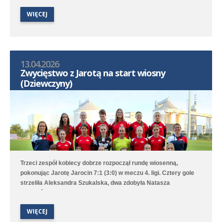
WIĘCEJ
13.04.2026
Zwycięstwo z Jarotą na start wiosny
(Dziewczyny)
Trzeci zespół kobiecy dobrze rozpoczął rundę wiosenną,
pokonując Jarotę Jarocin 7:1 (3:0) w meczu 4. ligi. Cztery gole
strzeliła Aleksandra Szukalska, dwa zdobyła Natasza
Szymańska, a wynik ustaliła Alicja Doros. Trampkarki przegrały
1:6 z UKS APR Lampart Poznań/Mosina, a młodziczki przegrały
WIĘCEJ
2:6 z Avią II Kamionki.