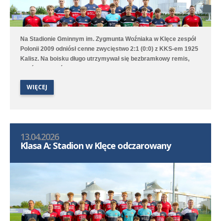
Na Stadionie Gminnym im. Zygmunta Woźniaka w Klęce zespół
Polonii 2009 odniósł cenne zwycięstwo 2:1 (0:0) z KKS-em 1925
Kalisz. Na boisku długo utrzymywał się bezbramkowy remis,
choć to Poloniści byli stroną dominującą. W 68. minucie
zawodnik gości został ukarany czerwoną kartką za faul
WIĘCEJ
taktyczny przed polem karnym i przewaga Polonii jeszcze
wzrosła aż w 76. minucie gola na 1:0 strzelił Marcel Kliszkowiak.
Gdy wydawało się, że nasz zespół dowiezie zwycięstwo do
końcowego gwizdka to goście wykorzystali niefrasobliwość w
obronie i doprowadzili do remisu. W doliczonym czasie jednak
13.04.2026
średzka drużyna zdobyła gola na wagę trzech punktów, a po
Klasa A: Stadion w Klęce odczarowany
dobrym dośrodkowaniu Franciszka Błaszyka wynik ustalił
Benjamin Wałuszko.