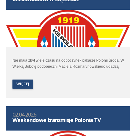
Nie mają zbyt wiele czasu na odpoczynek piłkarze Polonii Środa. W
Wielką Sobotę podopieczni Macieja Rozmarynowskiego udadzą
się do Stęszewa by w spotkaniu 25 kolejki trzeciej ligi zmierzyć się
z miejscowym Lipnem.
WIĘCEJ
02.04.2026
Weekendowe transmisje Polonia TV