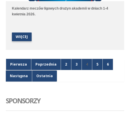
Kalendarz meczów ligowych drużyn akademii w dniach 1-4
kwietnia 2026.
WIĘCEJ
Pierwsza
Poprzednia
2
3
4
5
6
Następna
Ostatnia
SPONSORZY