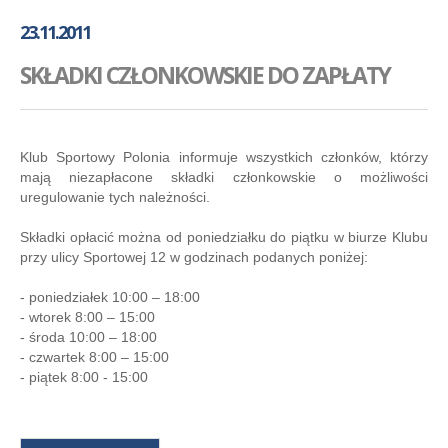
GALERIA
23.11.2011
AKADEMIA
SKŁADKI CZŁONKOWSKIE DO ZAPŁATY
KONTAKT
SKLEP
PLAN TRENINGÓW
Klub Sportowy Polonia informuje wszystkich członków, którzy
mają niezapłacone składki członkowskie o możliwości
uregulowanie tych należności.
Składki opłacić można od poniedziałku do piątku w biurze Klubu
przy ulicy Sportowej 12 w godzinach podanych poniżej:
- poniedziałek 10:00 – 18:00
- wtorek 8:00 – 15:00
- środa 10:00 – 18:00
- czwartek 8:00 – 15:00
- piątek 8:00 - 15:00