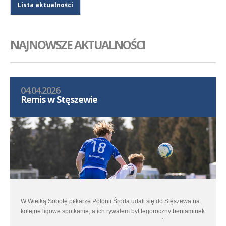
Lista aktualności
NAJNOWSZE AKTUALNOŚCI
04.04.2026
Remis w Stęszewie
W Wielką Sobotę piłkarze Polonii Środa udali się do Stęszewa na
kolejne ligowe spotkanie, a ich rywalem był tegoroczny beniaminek
– miejscowe Lipno. Jesienne spotkanie obu zespołów dostarczyło