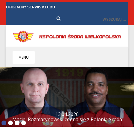
OFICJALNY SERWIS KLUBU
MENU
HOME
KLUB
BIZNES
SENIORZY
SENIORKI
BILETY
TV