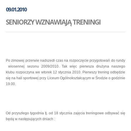
GALERIA
09.01.2010
AKADEMIA
SENIORZY WZNAWIAJĄ TRENINGI
KONTAKT
SKLEP
PLAN TRENINGÓW
Po zimowej przerwie nadszedł czas na rozpoczęcie przygotowań do rundy
wiosennej sezonu 2009/2010. Tak więc pierwsza drużyna naszego
klubu rozpoczyna we wtorek 12 stycznia 2010. Pierwszy trening odbędzie
się na hali sportowej przy Liceum Ogólnokształcącym w Środzie o godzinie
19.00.
Od przyszłego tygodnia tj. od 18 stycznia zajęcia treningowe odbywać się
będą w następujących dniach :