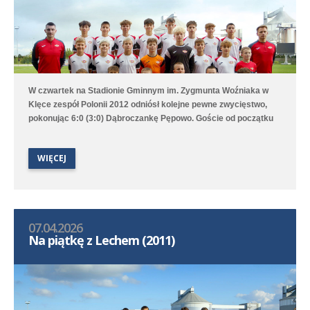
W czwartek na Stadionie Gminnym im. Zygmunta Woźniaka w
Klęce zespół Polonii 2012 odniósł kolejne pewne zwycięstwo,
pokonując 6:0 (3:0) Dąbroczankę Pępowo. Goście od początku
skupili się na bronieniu własnej bramki i tylko sporadycznie
wyprowadzali kontrataki, Poloniści zaś długimi fragmentami bili
WIĘCEJ
głową w mur, ale ostatecznie udało im się strzelić sześć bramek,
które strzelali Tymoteusz Włodarczak i Szymon Kempski po
dwie oraz Jakub Jacków i Piotr Nowaczyk po jednej.
07.04.2026
Na piątkę z Lechem (2011)