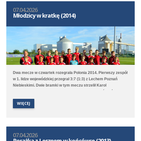
07.04.2026
Młodzicy w kratkę (2014)
Dwa mecze w czwartek rozegrała Polonia 2014. Pierwszy zespół
w 1. lidze wojewódzkiej przegrał 3:7 (1:3) z Lechem Poznań
Niebieskimi. Dwie bramki w tym meczu strzelił Karol
Krawczewski, a jedną Witold Artomski. Drugi zespół, który
rywalizuje w 2. lidze okręgowej, na własnym boisku wygrał 6:0
WIĘCEJ
(2:0) z Kłosem Zaniemyśl.
07.04.2026
Porażka z Lesznem w końcówce (2013)