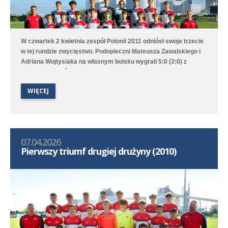
W czwartek 2 kwietnia zespół Polonii 2011 odniósł swoje trzecie
w tej rundzie zwycięstwo. Podopieczni Mateusza Zawalskiego i
Adriana Wojtysiaka na własnym boisku wygrali 5:0 (3:0) z
Lechem Poznań 2012. Po dwie bramki strzelili Kuba Kucharski
oraz Mikołaj Podlak, a raz piłkę do własnej bramki skierował
WIĘCEJ
zawodnik gości. W ligowej tabeli nasza drużyna jest czwarta,
mając jednak tyle samo punktów co wicelider i trzeci zespół.
07.04.2026
Pierwszy triumf drugiej drużyny (2010)