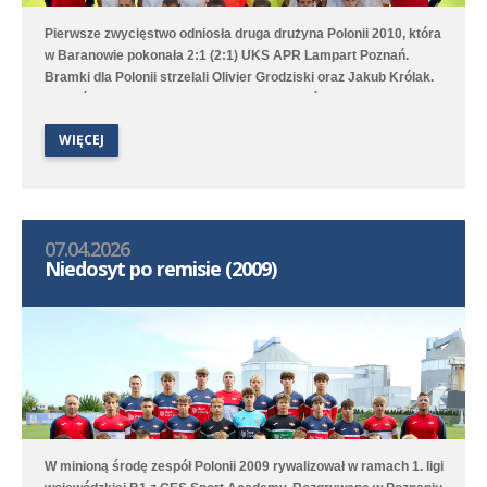
Pierwsze zwycięstwo odniosła druga drużyna Polonii 2010, która
w Baranowie pokonała 2:1 (2:1) UKS APR Lampart Poznań.
Bramki dla Polonii strzelali Olivier Grodziski oraz Jakub Królak.
Punktów nie udało się tym razem wywalczyć pierwszej drużynie,
która rywalizowała z GES-em Poznań. Mecz zakończył się
WIĘCEJ
wynikiem 1:2 (0:2), a jedyną bramkę dla Średzian strzelił z rzutu
karnego Sviatoslav Melnykov.
07.04.2026
Niedosyt po remisie (2009)
W minioną środę zespół Polonii 2009 rywalizował w ramach 1. ligi