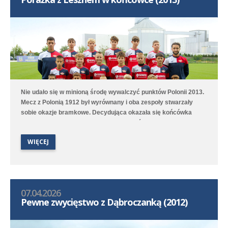
Nie udało się w minioną środę wywalczyć punktów Polonii 2013.
Mecz z Polonią 1912 był wyrównany i oba zespoły stwarzały
sobie okazje bramkowe. Decydująca okazała się końcówka
spotkania, kiedy to w 78. i 80. minucie goście zdobyli bramki na
wagę trzech punktów. Po pięciu meczach Polonia jest 7. w
WIĘCEJ
ligowej tabeli.
07.04.2026
Pewne zwycięstwo z Dąbroczanką (2012)