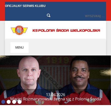
OFICJALNY SERWIS KLUBU
MENU
HOME
KLUB
BIZNES
SENIORZY
SENIORKI
12.04.2026
Tylko remis w Starych Oborzyskach
BILETY
TV