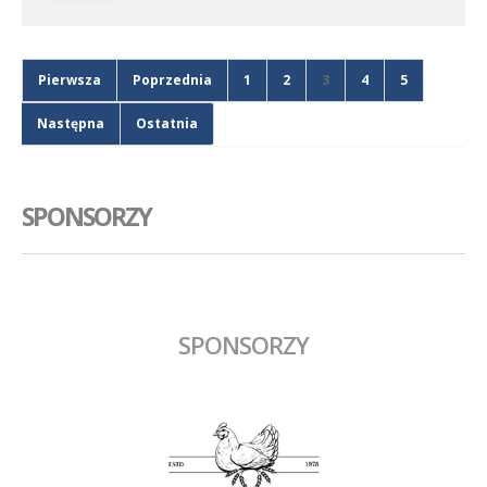
Pierwsza
Poprzednia
1
2
3
4
5
Następna
Ostatnia
SPONSORZY
SPONSORZY