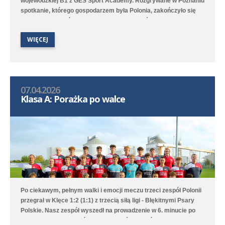
wojewódzkiej B1 z GES Sport Academy. Rozgrywane w Poznaniu
spotkanie, którego gospodarzem była Polonia, zakończyło się
podziałem punktów po remisie 1:1. Gola dla średzkiej drużyny
zdobył Benjamin Wałuszko. Zawodnicy czuli jednak spory
WIĘCEJ
niedosyt, bo mimo wielu okazji bramkowych nie udało się zdobyć
gola na wagę trzech punktów. Polonia jest trzecia w tabeli, a w
środę rozegra zaległy mecz z Unią Swarzędz.
07.04.2026
Klasa A: Porażka po walce
Po ciekawym, pełnym walki i emocji meczu trzeci zespół Polonii
przegrał w Klęce 1:2 (1:1) z trzecią siłą ligi - Błękitnymi Psary
Polskie. Nasz zespół wyszedł na prowadzenie w 6. minucie po
trafieniu Huberta Łosińskiego, ale goście wyrównaniu tuż przed