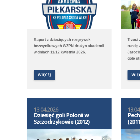
Raport z dziecięcych rozgrywek
Trzeci
bezwynikowych WZPN drużyn akademii
rundę 
w dniach 11/12 kwietnia 2026.
Jarocin
gole s
dwa zd
wynik u
WIĘCEJ
WIĘ
przegr
Poznań
2:6 z A
13.04.2026
13.04
Dziesięć goli Polonii w
Pech
Szczodrzykowie (2012)
(2011