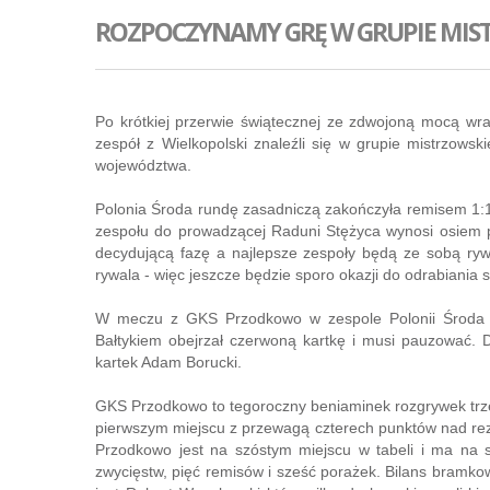
ROZPOCZYNAMY GRĘ W GRUPIE MIS
Po krótkiej przerwie świątecznej ze zdwojoną mocą wrac
zespół z Wielkopolski znaleźli się w grupie mistrzow
województwa.
Polonia Środa rundę zasadniczą zakończyła remisem 1:
zespołu do prowadzącej Raduni Stężyca wynosi osiem p
decydującą fazę a najlepsze zespoły będą ze sobą ryw
rywala - więc jeszcze będzie sporo okazji do odrabiania s
W meczu z GKS Przodkowo w zespole Polonii Środa n
Bałtykiem obejrzał czerwoną kartkę i musi pauzować. 
kartek Adam Borucki.
GKS Przodkowo to tegoroczny beniaminek rozgrywek trz
pierwszym miejscu z przewagą czterech punktów nad re
Przodkowo jest na szóstym miejscu w tabeli i ma na s
zwycięstw, pięć remisów i sześć porażek. Bilans bramk