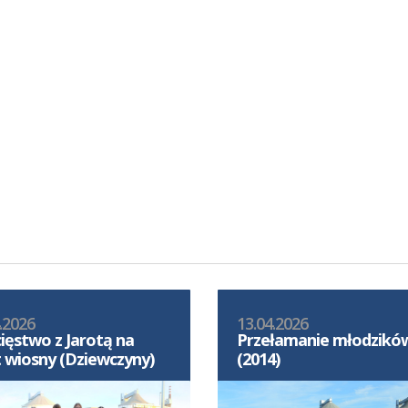
.2026
13.04.2026
ięstwo z Jarotą na
Przełamanie młodzikó
t wiosny (Dziewczyny)
(2014)