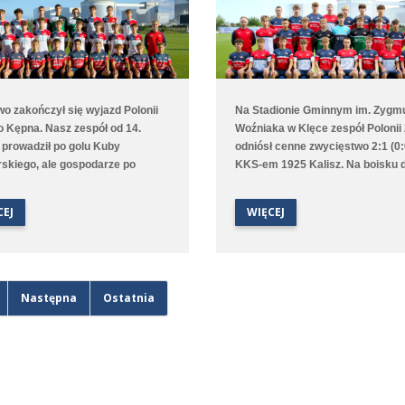
o zakończył się wyjazd Polonii
Na Stadionie Gminnym im. Zygm
o Kępna. Nasz zespół od 14.
Woźniaka w Klęce zespół Polonii
 prowadził po golu Kuby
odniósł cenne zwycięstwo 2:1 (0:
skiego, ale gospodarze po
KKS-em 1925 Kalisz. Na boisku 
ie wyrównali, a w doliczonym
utrzymywał się bezbramkowy re
gry niestety zdobyli
choć to Poloniści byli stroną
CEJ
WIĘCEJ
kiego gola. Lepiej spisała się
dominującą. W 68. minucie zawo
drużyna, która na boisku
gości został ukarany czerwoną k
gowym pokonała 9:1 (2:0) Juna-
za faul taktyczny przed polem ka
I Stare Oborzyska. Hat trickiem w
przewaga Polonii jeszcze wzrosła
czu popisał się Jan Marciniak.
76. minucie gola na 1:0 strzelił M
Następna
Ostatnia
Kliszkowiak. Gdy wydawało się, 
zespół dowiezie zwycięstwo do
końcowego gwizdka to goście
wykorzystali niefrasobliwość w o
doprowadzili do remisu. W dolic
czasie jednak średzka drużyna z