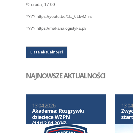
⏰ środa, 17:00
???? https://youtu.be/1E_6LlwMh-s
???? https://makanalogistyka.pl/
Lista aktualności
NAJNOWSZE AKTUALNOŚCI
13.04.2026
13.04
Akademia: Rozgrywki
Zwyc
dziecięce WZPN
star
(11/12.04.2026)