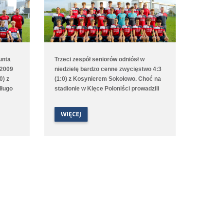
unta
Trzeci zespół seniorów odniósł w
 2009
niedzielę bardzo cenne zwycięstwo 4:3
0) z
(1:0) z Kosynierem Sokołowo. Choć na
długo
stadionie w Klęce Poloniści prowadzili
mis,
już od 2. minuty to emocji nie brakowało
aż do ostatniego gwizdka sędziego.
WIĘCEJ
dnik
Bramki dla średzkiej drużyny strzelali
artką
Antoni Sobczyński, Filip Staszak, Oleksii
rnym i
Steblin oraz Mikołaj Szymański.
 aż w
arcel
że nasz
bronie i
zonym
dobyła