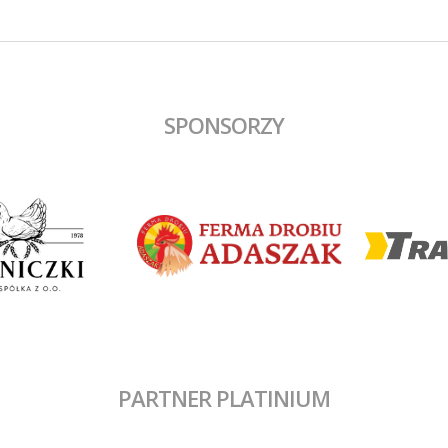
gola na wagę trzech punktów, a 
dobrym dośrodkowaniu Francisz
Błaszyka wynik ustalił Benjamin
Wałuszko.
SPONSORZY
PARTNER PLATINIUM