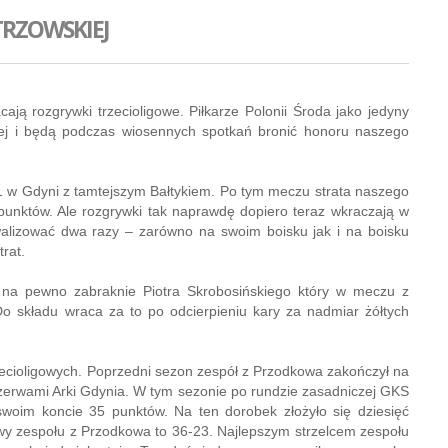
TRZOWSKIEJ
ają rozgrywki trzecioligowe. Piłkarze Polonii Środa jako jedyny
skiej i będą podczas wiosennych spotkań bronić honoru naszego
1 w Gdyni z tamtejszym Bałtykiem. Po tym meczu strata naszego
unktów. Ale rozgrywki tak naprawdę dopiero teraz wkraczają w
alizować dwa razy – zarówno na swoim boisku jak i na boisku
trat.
a pewno zabraknie Piotra Skrobosińskiego który w meczu z
Do składu wraca za to po odcierpieniu kary za nadmiar żółtych
ecioligowych. Poprzedni sezon zespół z Przodkowa zakończył na
zerwami Arki Gdynia. W tym sezonie po rundzie zasadniczej GKS
woim koncie 35 punktów. Na ten dorobek złożyło się dziesięć
owy zespołu z Przodkowa to 36-23. Najlepszym strzelcem zespołu