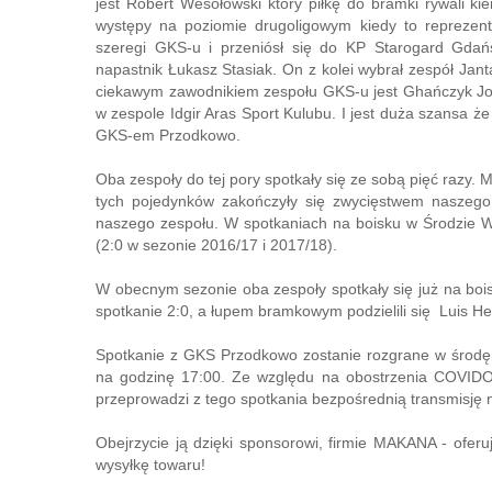
jest Robert Wesołowski który piłkę do bramki rywali 
występy na poziomie drugoligowym kiedy to reprezen
szeregi GKS-u i przeniósł się do KP Starogard Gdań
napastnik Łukasz Stasiak. On z kolei wybrał zespół Jan
ciekawym zawodnikiem zespołu GKS-u jest Ghańczyk Jos
w zespole Idgir Aras Sport Kulubu. I jest duża szansa że
GKS-em Przodkowo.
Oba zespoły do tej pory spotkały się ze sobą pięć razy. 
tych pojedynków zakończyły się zwycięstwem naszego
naszego zespołu. W spotkaniach na boisku w Środzie Wi
(2:0 w sezonie 2016/17 i 2017/18).
W obecnym sezonie oba zespoły spotkały się już na boisk
spotkanie 2:0, a łupem bramkowym podzielili się Luis He
Spotkanie z GKS Przodkowo zostanie rozgrane w środę 
na godzinę 17:00. Ze względu na obostrzenia COVIDOV
przeprowadzi z tego spotkania bezpośrednią transmisję n
Obejrzycie ją dzięki sponsorowi, firmie MAKANA - ofe
wysyłkę towaru!