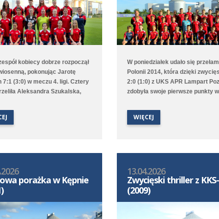
 zespół kobiecy dobrze rozpoczął
W poniedziałek udało się przeła
wiosenną, pokonując Jarotę
Polonii 2014, która dzięki zwycię
 7:1 (3:0) w meczu 4. ligi. Cztery
2:0 (1:0) z UKS APR Lampart Po
trzeliła Aleksandra Szukalska,
zdobyła swoje pierwsze punkty w
obyła Natasza Szymańska, a
rundzie wiosennej 1. ligi wojewód
staliła Alicja Doros. Trampkarki
D2. Bramki na wagę trzech punk
CEJ
WIĘCEJ
ały 1:6 z UKS APR Lampart
strzelili Witold Artomski i Karol
/Mosina, a młodziczki przegrały
Krawczewski. Druga drużyna prz
vią II Kamionki.
w Dominowie 1:5 (0:0) z Lechem
Poznań/Dominowo-Krzykosy.
.2026
13.04.2026
owa porażka w Kępnie
Zwycięski thriller z KK
)
(2009)