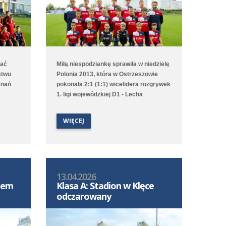
mać
Miłą niespodziankę sprawiła w niedzielę
stwu
Polonia 2013, która w Ostrzeszowie
znań
pokonała 2:1 (1:1) wicelidera rozgrywek
1. ligi wojewódzkiej D1 - Lecha
zkiej
Poznań/Południe. Choć to gospodarze
tów
pierwsi objęli prowadzenie to Poloniści
WIĘCEJ
odwrócili losy meczu za sprawą bramek
egrała
Leona Jackowa i Jakuba Przybyłka.
Drugi zespół przegrał na wyjeździe 1:3
(1:1) z Clescevią Kleszczewo, a gola dla
Polonii strzelił Bruno Obiegły.
13.04.2026
S-em
Klasa A: Stadion w Klęce
odczarowany