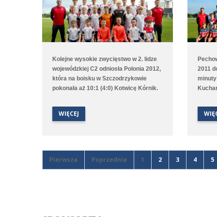
Kolejne wysokie zwycięstwo w 2. lidze
Pechow
wojewódzkiej C2 odniosła Polonia 2012,
2011 d
która na boisku w Szczodrzykowie
minuty
pokonała aż 10:1 (4:0) Kotwicę Kórnik.
Kuchar
Hat tricka w tym spotkaniu
przerw
skompletował Karol Marciniak. Drugi
czasie 
WIĘCEJ
WIĘ
zespół, który rywalizuje w 2. lidze
zwycięs
okręgowej C2, przegrał na wyjeździe z
druga 
Avią Kamionki.
trenin
Trans I
tym me
Pierwsza
Poprzednia
1
2
3
4
5