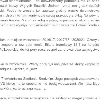
kierował siedmiokrotnie. Ten doświadczony pomocnik ma za sobą
tował barwy Wigrych Suwałki. Jednak zimą ten gracz opuścił
ski. Podobnie zresztą jak zawsze groźny prawie dwumetrowy
tara Ustka i to tam kontynuuje swoją przygodę z piłką. Na pewno
eph Amoha. Ma on za sobą występy w pierwszej lidze tureckiej
 ten gracz wystąpi od pierwszych minut w starciu Polonii Środa z
Miało to miejsce w sezonach 2016/17, 2017/18 i 2020/21. Cztery z
 zespołu a raz padł remis. Bilans bramkowy 12-3 na korzyść
elkopolskiej do tej pory nasz zespół zanotował dwa zwycięstwo
u w Przodkowie. Wtedy górą byli nasi piłkarze którzy wygrali to
nriquez i Jędrzej Kujawa.
7 kwietnia na Stadionie Średzkim. Jego początek zaplanowano
E kibice na to spotkanie nie będą wpuszczani. Ale nasz klub
a którą już teraz zapraszamy.
rującej kompleksowe rozwiązania dla esklepów: magazynowanie i