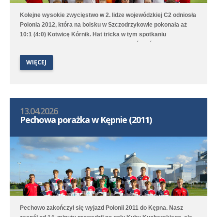
Kolejne wysokie zwycięstwo w 2. lidze wojewódzkiej C2 odniosła
Polonia 2012, która na boisku w Szczodrzykowie pokonała aż
10:1 (4:0) Kotwicę Kórnik. Hat tricka w tym spotkaniu
skompletował Karol Marciniak. Drugi zespół, który rywalizuje w
2. lidze okręgowej C2, przegrał na wyjeździe z Avią Kamionki.
WIĘCEJ
13.04.2026
Pechowa porażka w Kępnie (2011)
Pechowo zakończył się wyjazd Polonii 2011 do Kępna. Nasz