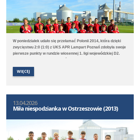
W poniedziałek udało się przełamać Polonii 2014, która dzięki
zwycięstwu 2:0 (1:0) z UKS APR Lampart Poznań zdobyła swoje
pierwsze punkty w rundzie wiosennej 1. ligi wojewódzkiej D2.
Bramki na wagę trzech punktów strzelili Witold Artomski i Karol
Krawczewski. Druga drużyna przegrała w Dominowie 1:5 (0:0) z
WIĘCEJ
Lechem Poznań/Dominowo-Krzykosy.
13.04.2026
Miła niespodzianka w Ostrzeszowie (2013)