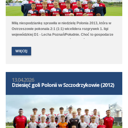
Miłą niespodziankę sprawiła w niedzielę Polonia 2013, która w
Ostrzeszowie pokonała 2:1 (1:1) wicelidera rozgrywek 1. ligi
wojewódzkiej D1 - Lecha Poznań/Południe. Choć to gospodarze
pierwsi objęli prowadzenie to Poloniści odwrócili losy meczu za
sprawą bramek Leona Jackowa i Jakuba Przybyłka. Drugi
WIĘCEJ
zespół przegrał na wyjeździe 1:3 (1:1) z Clescevią Kleszczewo, a
gola dla Polonii strzelił Bruno Obiegły.
13.04.2026
Dziesięć goli Polonii w Szczodrzykowie (2012)