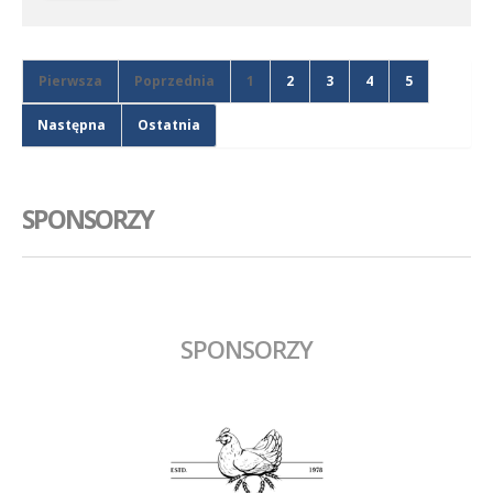
Pierwsza
Poprzednia
1
2
3
4
5
Następna
Ostatnia
SPONSORZY
SPONSORZY