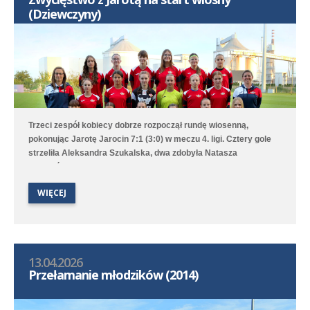
(Dziewczyny)
Trzeci zespół kobiecy dobrze rozpoczął rundę wiosenną,
pokonując Jarotę Jarocin 7:1 (3:0) w meczu 4. ligi. Cztery gole
strzeliła Aleksandra Szukalska, dwa zdobyła Natasza
Szymańska, a wynik ustaliła Alicja Doros. Trampkarki przegrały
1:6 z UKS APR Lampart Poznań/Mosina, a młodziczki przegrały
WIĘCEJ
2:6 z Avią II Kamionki.
13.04.2026
Przełamanie młodzików (2014)