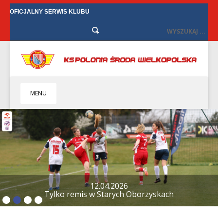
OFICJALNY SERWIS KLUBU
MENU
HOME
KLUB
BIZNES
SENIORZY
SENIORKI
12.04.2026
Tylko remis w Starych Oborzyskach
BILETY
TV