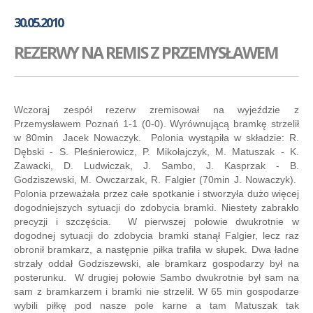
GALERIA
30.05.2010
AKADEMIA
REZERWY NA REMIS Z PRZEMYSŁAWEM
KONTAKT
SKLEP
PLAN TRENINGÓW
Wczoraj zespół rezerw zremisował na wyjeździe z
Przemysławem Poznań 1-1 (0-0). Wyrównującą bramkę strzelił
w 80min Jacek Nowaczyk. Polonia wystąpiła w składzie: R.
Dębski - S. Pleśnierowicz, P. Mikołajczyk, M. Matuszak - K.
Zawacki, D. Ludwiczak, J. Sambo, J. Kasprzak - B.
Godziszewski, M. Owczarzak, R. Falgier (70min J. Nowaczyk).
Polonia przeważała przez całe spotkanie i stworzyła dużo więcej
dogodniejszych sytuacji do zdobycia bramki. Niestety zabrakło
precyzji i szczęścia. W pierwszej połowie dwukrotnie w
dogodnej sytuacji do zdobycia bramki stanął Falgier, lecz raz
obronił bramkarz, a następnie piłka trafiła w słupek. Dwa ładne
strzały oddał Godziszewski, ale bramkarz gospodarzy był na
posterunku. W drugiej połowie Sambo dwukrotnie był sam na
sam z bramkarzem i bramki nie strzelił. W 65 min gospodarze
wybili piłkę pod nasze pole karne a tam Matuszak tak