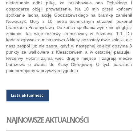
niefortunnie odbił piłkę, że przlobowała ona Dębskiego i
gospodarze objęli prowadzenie. Na 10 min przed końcem
spotkanie ładną akcję Godziszewskiego na bramkę zamienił
Nowaczyk, który z 10 metra technicznym strzałem pokonał
bramkarza Przemysława. Do końca spotkania wynik nie uległ już
zmianie. Tak więc rezerwy zremisowały w Poznaniu 1-1. Do
końc rozgrywek o mistrzostwo A klasy pozostały dwie kolejki, ale
nasz zespól już nie zagra, gdyż w następnej kolejce otrzyma 3
punkty za walkowera z Kleszczewem a w ostatniej pauzuje.
Rezerwy Polonii zajmą więc drugie miejsce i zagrają mecze
barażowe o awans do Klasy Okręgowej. O tych barażach
poinformujemy w przyszłym tygodniu.
Lista aktualności
NAJNOWSZE AKTUALNOŚCI