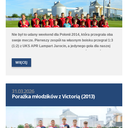
Nie był to udany weekend dla Polonii 2014, która przegrała oba
swoje mecze. Pierwszy zespół na własnym boisku przegrał 1:3
(1:2) z UKS APR Lampart Jarocin, a jedynego gola dla naszej
drużyny strzelił Mikołaj Mielcarek. Drugi zespół w Przeźmierowie
mimo prowadzenia 4:1 ostatecznie przegrał 4:6 z UKS APR
WIĘCEJ
Lampart Komorniki/Dębiec.
31.03.2026
Porażka młodzików z Victorią (2013)