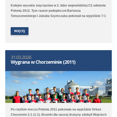
Kolejne wysokie zwycięstwo w 2. lidze wojewódzkiej C2 odniosła
Polonia 2012. Tym razem podopieczni Bartosza
Tomaszewskiego i Jakuba Szymczaka pokonali na wyjeździe 7:1
(3:1) zespół Polonii 1912 II Leszno. Hat tricka skompletował
Karol Marciniak, a po jednym golu dołożyli Tymoteusz
WIĘCEJ
Włodarczak, Marcin Bartkowiak, Marcel Ratajczak oraz Jeremi
Sójka. Drugi zespół tym razem przegrał 0:4 (0:1) z Lechem
Poznań/Luboń.
31.03.2026
Wygrana w Chorzeminie (2011)
Po ciężkim meczu Polonia 2011 pokonała na wyjeździe Orkan
Chorzemin 2:1 (1:1). Bramki dla naszej drużyny zdobyli Wojciech