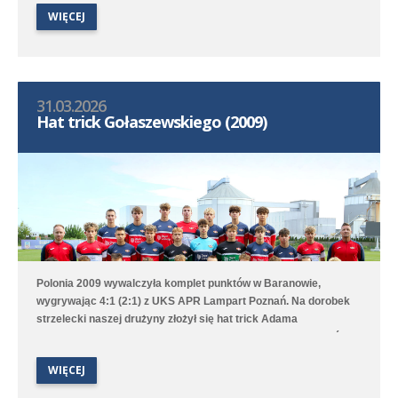
niezłym meczu przegrała 1:3 (1:3) z liderem rozgrywek -
WIĘCEJ
Poznańską 13 Poznań. Jedynego gola dla Polonii strzelił Martin
Kono-Abe.
31.03.2026
Hat trick Gołaszewskiego (2009)
Polonia 2009 wywalczyła komplet punktów w Baranowie,
wygrywając 4:1 (2:1) z UKS APR Lampart Poznań. Na dorobek
strzelecki naszej drużyny złożył się hat trick Adama
Gołaszewskiego oraz gol Tymoteusza Torzewskiego. Poloniści
zajmują trzecie miejsce w 1. lidze wojewódzkiej B1.
WIĘCEJ