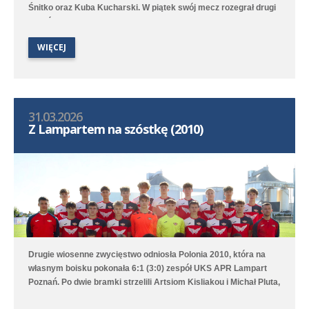
Śnitko oraz Kuba Kucharski. W piątek swój mecz rozegrał drugi
zespół rocznika 2011 wsparty zawodnikami z Polonii 2012. W
Opalenicy średzka drużyna wygrała 7:0 (0:0) - trzy bramki
WIĘCEJ
strzelił Marcel Ratajczak, a po jednej Jeremi Sójka, Ksawery
Duchała, Brajan Jóźwiak oraz Witold Chojnacki.
31.03.2026
Z Lampartem na szóstkę (2010)
Drugie wiosenne zwycięstwo odniosła Polonia 2010, która na
własnym boisku pokonała 6:1 (3:0) zespół UKS APR Lampart
Poznań. Po dwie bramki strzelili Artsiom Kisliakou i Michał Pluta,
a po jednej Jakub Przybylski oraz Artur Sowa. Druga drużyna po