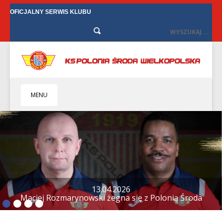
OFICJALNY SERWIS KLUBU
MENU
HOME
KLUB
BIZNES
SENIORZY
SENIORKI
12.04.2026
Tylko remis w Starych Oborzyskach
BILETY
TV