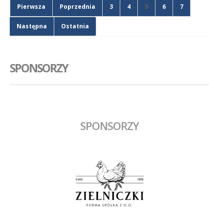
Pierwsza
Poprzednia
3
4
5
6
7
Następna
Ostatnia
SPONSORZY
SPONSORZY