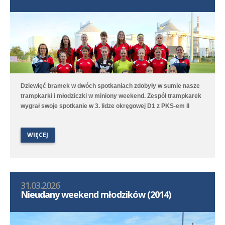
Dziewięć bramek w dwóch spotkaniach zdobyły w sumie nasze
trampkarki i młodziczki w miniony weekend. Zespół trampkarek
wygrał swoje spotkanie w 3. lidze okręgowej D1 z PKS-em II
Racot 5:3 (3:1). Gole strzelały Olivia Nitka - 2, Marcelina Serba -
2 oraz Wiktoria Błotna. Zespół młodziczek przegrał natomiast 4:9
WIĘCEJ
(3:3) z Kotwicą Kórnik. Spotkanie długo było wyrównane, ale
końcówka należała do chłopców z Kórnika. Gole dla Polonii
strzelały Wiktoria Surdyk - 2, Iga Nowak oraz Lena Wawroska.
31.03.2026
Nieudany weekend młodzików (2014)