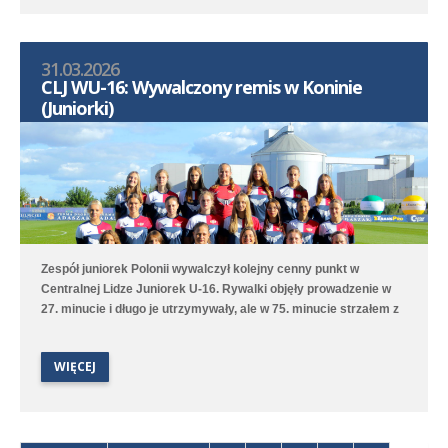
31.03.2026
CLJ WU-16: Wywalczony remis w Koninie
(Juniorki)
Zespół juniorek Polonii wywalczył kolejny cenny punkt w
Centralnej Lidze Juniorek U-16. Rywalki objęły prowadzenie w
27. minucie i długo je utrzymywały, ale w 75. minucie strzałem z
rzutu wolnego do remisu doprowadziła Zofia Ambroży. Polonia
utrzymuje wysokie trzecie miejsce w tabeli rozgrywek.
WIĘCEJ