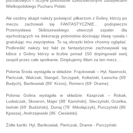
pucharowych i uczynił polonistów sześciokrotnymi zdobywcami
Wielkopolskiego Pucharu Polski.
Ale osobny akapit należy poświęcić piłkarzom z Goliny, którzy po
meczu zachowali się FANTASTYCZNIE… podopieczni
Przemysława Skibiszewskiego utworzyli szpaler dla
wychodzących na dekorację polonistów docinając klasę rywala i
gratulując mu zwycięstwa. To są obrazki które chcemy oglądać.
Podkreślić należy też fakt że fantastycznie zachowywali się
kibice z Goliny którzy w liczbie ponad 150 dopingowali swój
zespół przez całe spotkanie. Dziękujemy Wam za ten mecz…
Polonia Środa wystąpiła w składzie: Frąckowiak – Hyl, Nawrocki,
Pieńczak, Walczak, Stangel, Szczypek, Kołtański, Łasocha (69`
Budych), Bartkowiak (89` Krzos), Romero (69` Drame).
Polonia Golina wystąpiła w składzie: Kasprzak – Robak,
Ludwiczak, Skowron, Majer (88` Kamiński), Steczyński, Grzelka,
Iwiński (69` Budziński), Dunaj (78` Mikołajczyk), Purczyński (86`
Kpassa), Andrzejewski (86` Ciesielski).
Żółte kartki: Hyl, Bartkowiak, Pieńczak, Drame - Purczyński