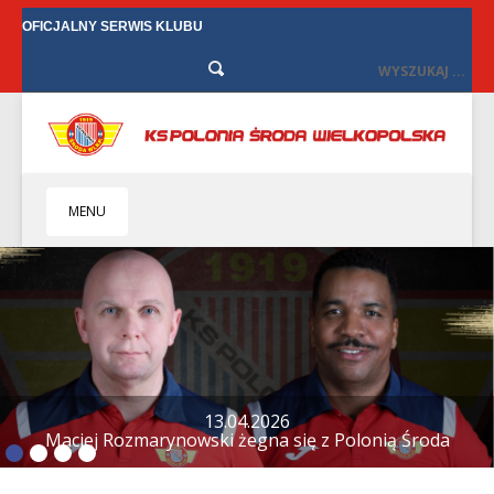
OFICJALNY SERWIS KLUBU
MENU
HOME
KLUB
BIZNES
SENIORZY
SENIORKI
12.04.2026
Tylko remis w Starych Oborzyskach
BILETY
TV