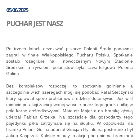
GALERIA
05.06.2025
AKADEMIA
PUCHAR JEST NASZ
KONTAKT
SKLEP
PLAN TRENINGÓW
Po trzech latach oczekiwań piłkarze Polonii Środa ponownie
zagrali w finale Wielkopolskiego Pucharu Polsku. Spotkanie
zostało rozegrane na nowoczesnym Nowym Stadionie
Średzkim a rywalem polonistów była czwartoligowa Polonia
Golina.
Bez kompleksów rozpoczęli to spotkanie golinianie a
szczególnie w ich szeregach mógł się podobać Rafał Steczyński
który sprawiał sporo problemów średzkiej defensywie. Już w 3
minucie po akcji zainicjowanej właśnie przez tego gracza piłkę w
pole karne dośrodkowywał Mateusz Majer a na bramkę głową
uderzał Fabian Grzelka. Na szczęście dla gospodarzy tego
pojedynku piłka zatrzymała się na słupku. W odpowiedzi na
bramkę Polonii Golina uderzał Gracjan Hyl ale na posterunku był
Jakub Kasprzak. Kolejne minuty to akcje pod obiema bramkami