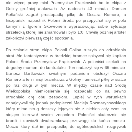
ale więcej pracy miał Przemysław Frąckowiak bo to ekipa z
Goliny groźniej atakowała. Aż nadeszła 43 minuta. Damian
Kołtański zagrał prostopadłą piłkę do Oscara Romero, a
hiszpański napastnik Polonii Środa po przepychał się w polu
karnym z Igorem Skowronem wypracowując sobie sytuację
strzelecką której nie zmarnował i było 1:0. Chwilę później arbiter
zakończył pierwszą część spotkania.
Po zmianie stron ekipa Polonii Golina ruszyła do odrabiania
strat. Ale fantastycznie w średzkiej bramce spisywał się kapitan
Polonii Środa Przemysław Frąckowiak. A poloniści czekali na
dogodny moment do kontrataku. Ten nadarzył się w 66 minucie.
Bartosz Bartkowiak świetnym podaniem obsłużył Oscara
Romero a ten minął bramkarza z Goliny i umieścił piłkę w siatce
po raz drugi w tym meczu. W między czasie nad Środą
Wielkopolską niemiłosiernie się rozpadało co na pewno
utrudniało grę obu zespołom. Lepiej w tych warunkach
odnajdywali się jednak podopieczni Macieja Rozmarynowskiego
który mimo strug deszczy lejących się z niebios cały czas na
stojąco kierował swoim zespołem. Poloniści skutecznie się
bronili i dowieźli dwubramkową przewagę do końca meczu.
Meczu który dał im przepustkę do ogólnopolskich rozgrywek