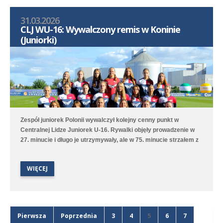
31.03.2026
CLJ WU-16: Wywalczony remis w Koninie
(Juniorki)
Zespół juniorek Polonii wywalczył kolejny cenny punkt w
Centralnej Lidze Juniorek U-16. Rywalki objęły prowadzenie w
27. minucie i długo je utrzymywały, ale w 75. minucie strzałem z
rzutu wolnego do remisu doprowadziła Zofia Ambroży. Polonia
utrzymuje wysokie trzecie miejsce w tabeli rozgrywek.
WIĘCEJ
Pierwsza
Poprzednia
3
4
5
6
7