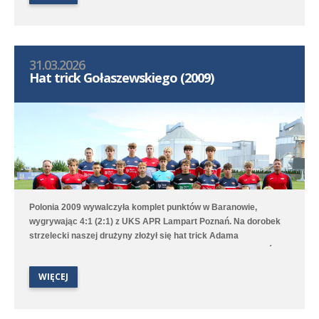
Kono-Abe.
31.03.2026
Hat trick Gołaszewskiego (2009)
Polonia 2009 wywalczyła komplet punktów w Baranowie,
wygrywając 4:1 (2:1) z UKS APR Lampart Poznań. Na dorobek
strzelecki naszej drużyny złożył się hat trick Adama
Gołaszewskiego oraz gol Tymoteusza Torzewskiego. Poloniści
zajmują trzecie miejsce w 1. lidze wojewódzkiej B1.
WIĘCEJ