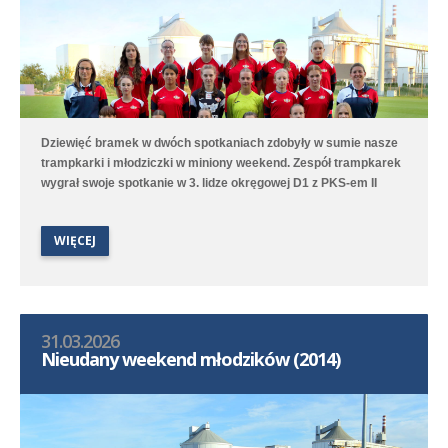
Dziewięć bramek w dwóch spotkaniach zdobyły w sumie nasze
trampkarki i młodziczki w miniony weekend. Zespół trampkarek
wygrał swoje spotkanie w 3. lidze okręgowej D1 z PKS-em II
Racot 5:3 (3:1). Gole strzelały Olivia Nitka - 2, Marcelina Serba -
2 oraz Wiktoria Błotna. Zespół młodziczek przegrał natomiast 4:9
WIĘCEJ
(3:3) z Kotwicą Kórnik. Spotkanie długo było wyrównane, ale
końcówka należała do chłopców z Kórnika. Gole dla Polonii
strzelały Wiktoria Surdyk - 2, Iga Nowak oraz Lena Wawroska.
31.03.2026
Nieudany weekend młodzików (2014)