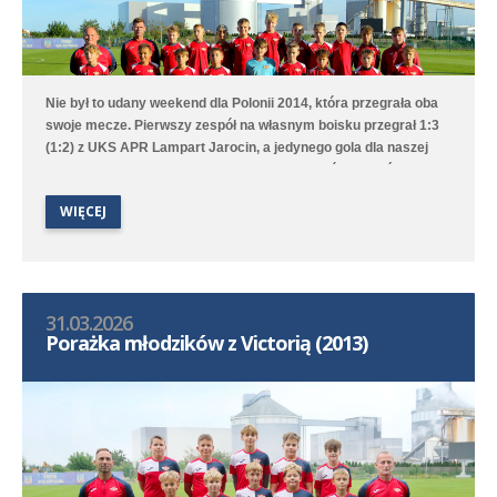
Nie był to udany weekend dla Polonii 2014, która przegrała oba
swoje mecze. Pierwszy zespół na własnym boisku przegrał 1:3
(1:2) z UKS APR Lampart Jarocin, a jedynego gola dla naszej
drużyny strzelił Mikołaj Mielcarek. Drugi zespół w Przeźmierowie
mimo prowadzenia 4:1 ostatecznie przegrał 4:6 z UKS APR
WIĘCEJ
Lampart Komorniki/Dębiec.
31.03.2026
Porażka młodzików z Victorią (2013)