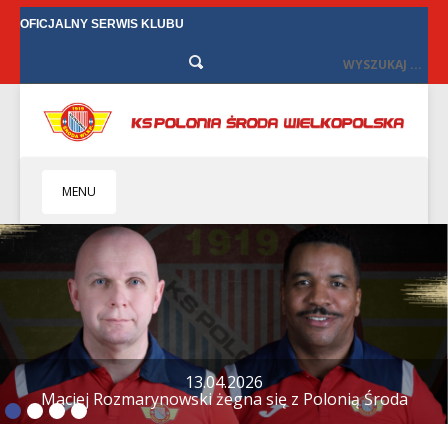
OFICJALNY SERWIS KLUBU
MENU
HOME
KLUB
BIZNES
SENIORZY
SENIORKI
12.04.2026
Tylko remis w Starych Oborzyskach
BILETY
TV