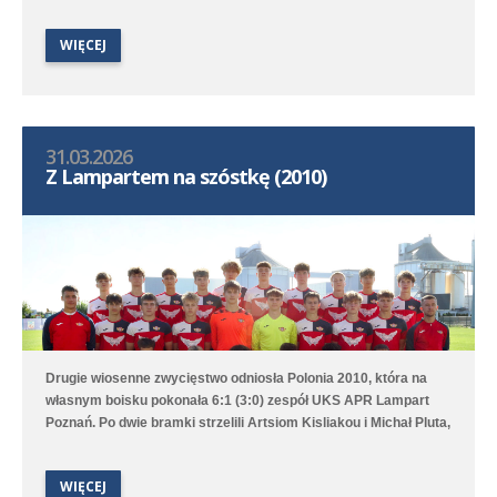
zespół rocznika 2011 wsparty zawodnikami z Polonii 2012. W
Opalenicy średzka drużyna wygrała 7:0 (0:0) - trzy bramki
WIĘCEJ
strzelił Marcel Ratajczak, a po jednej Jeremi Sójka, Ksawery
Duchała, Brajan Jóźwiak oraz Witold Chojnacki.
31.03.2026
Z Lampartem na szóstkę (2010)
Drugie wiosenne zwycięstwo odniosła Polonia 2010, która na
własnym boisku pokonała 6:1 (3:0) zespół UKS APR Lampart
Poznań. Po dwie bramki strzelili Artsiom Kisliakou i Michał Pluta,
a po jednej Jakub Przybylski oraz Artur Sowa. Druga drużyna po
niezłym meczu przegrała 1:3 (1:3) z liderem rozgrywek -
WIĘCEJ
Poznańską 13 Poznań. Jedynego gola dla Polonii strzelił Martin