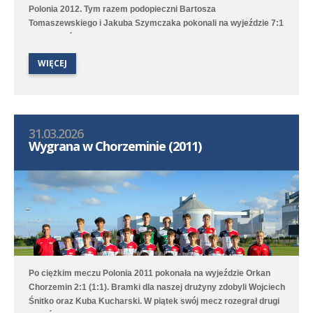
Polonia 2012. Tym razem podopieczni Bartosza
Tomaszewskiego i Jakuba Szymczaka pokonali na wyjeździe 7:1
(3:1) zespół Polonii 1912 II Leszno. Hat tricka skompletował
Karol Marciniak, a po jednym golu dołożyli Tymoteusz
WIĘCEJ
Włodarczak, Marcin Bartkowiak, Marcel Ratajczak oraz Jeremi
Sójka. Drugi zespół tym razem przegrał 0:4 (0:1) z Lechem
Poznań/Luboń.
31.03.2026
Wygrana w Chorzeminie (2011)
Po ciężkim meczu Polonia 2011 pokonała na wyjeździe Orkan
Chorzemin 2:1 (1:1). Bramki dla naszej drużyny zdobyli Wojciech
Śnitko oraz Kuba Kucharski. W piątek swój mecz rozegrał drugi