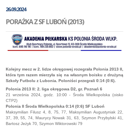
GALERIA
26.09.2024
AKADEMIA
PORAŻKA Z SF LUBOŃ (2013)
KONTAKT
SKLEP
PLAN TRENINGÓW
Kolejny mecz w 2. lidze okręgowej rozegrała Polonia 2013 II,
która tym razem mierzyła się na własnym boisku z drużyną
Szkoły Futbolu z Lubonia. Poloniści przegrali 0:14 (0:6).
Polonia 2013 II: 2. liga okręgowa D2, gr. Poznań 6
21 września 2024, godz. 10:00 - Środa Wielkopolska (oisko
CTP2)
Polonia II Środa Wielkopolska 0:14 (0:6) SF Luboń
Maksymilian Filusz 4, 8, 75, 77, Maksymilian Augustyniak 22,
37, 39, 55, 74, Maurycy Nowak 31, 63, Szymon Przybylski 41,
Bartosz Jeżyk 70, Szymon Wiktorowski 79