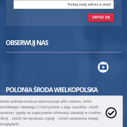
ZAPISZ SIĘ
OBSERWUJ NAS
POLONIA ŚRODA WIELKOPOLSKA
Serwis polonia-sroda.pl wykorzystuje pliki cookies, które
umożliwiają i ułatwiają Ci korzystanie z jego zasobów. Jeżeli
wyrażasz zgodę na zapisywanie informacji zawartej w cookies
kliknij
. Jeżeli nie wyrażasz zgody - zmień ustawienia swojej
przeglądarki.