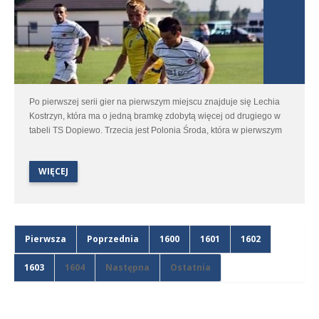
Po pierwszej serii gier na pierwszym miejscu znajduje się Lechia
Kostrzyn, która ma o jedną bramkę zdobytą więcej od drugiego w
tabeli TS Dopiewo. Trzecia jest Polonia Środa, która w pierwszym
meczu strzeliła trzy bramki nie tracąc żadnej.
WIĘCEJ
Pierwsza
Poprzednia
1600
1601
1602
1603
1604
Następna
Ostatnia