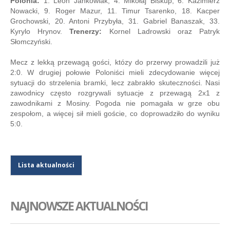
Polonia:
1. Leon Jankowiak, 4. Mikołaj Biskup, 6. Kazimierz
Nowacki, 9. Roger Mazur, 11. Timur Tsarenko, 18. Kacper
Grochowski, 20. Antoni Przybyła, 31. Gabriel Banaszak, 33.
Kyrylo Hrynov.
Trenerzy:
Kornel Ladrowski oraz Patryk
Słomczyński.
Mecz z lekką przewagą gości, któzy do przerwy prowadzili już
2:0. W drugiej połowie Poloniści mieli zdecydowanie więcej
sytuacji do strzelenia bramki, lecz zabrakło skuteczności. Nasi
zawodnicy często rozgrywali sytuacje z przewagą 2x1 z
zawodnikami z Mosiny. Pogoda nie pomagała w grze obu
zespołom, a więcej sił mieli goście, co doprowadziło do wyniku
5:0.
Lista aktualności
NAJNOWSZE AKTUALNOŚCI