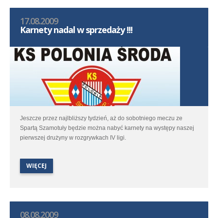
17.08.2009
Karnety nadal w sprzedaży !!!
Jeszcze przez najlbliższy tydzień, aż do sobotniego meczu ze
Spartą Szamotuły będzie można nabyć karnety na występy naszej
pierwszej drużyny w rozgrywkach IV ligi.
WIĘCEJ
08.08.2009