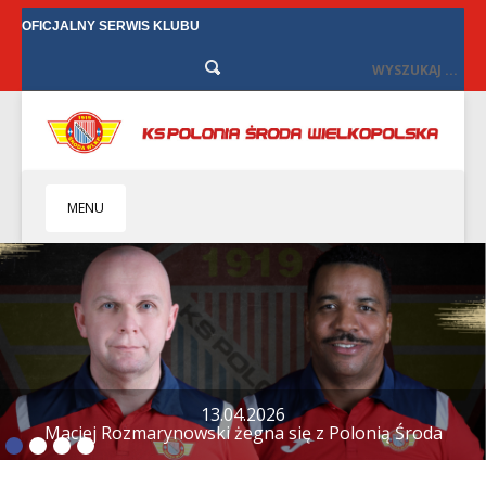
OFICJALNY SERWIS KLUBU
MENU
HOME
KLUB
BIZNES
SENIORZY
SENIORKI
13.04.2026
Maciej Rozmarynowski żegna się z Polonią Środa
BILETY
TV