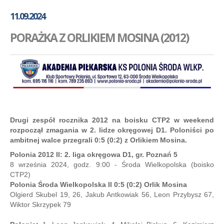
GALERIA
11.09.2024
AKADEMIA
PORAŻKA Z ORLIKIEM MOSINA (2012)
KONTAKT
SKLEP
PLAN TRENINGÓW
Drugi zespół rocznika 2012 na boisku CTP2 w weekend
rozpoczął zmagania w 2. lidze okręgowej D1. Poloniści po
ambitnej walce przegrali 0:5 (0:2) z Orlikiem Mosina.
Polonia 2012 II: 2. liga okręgowa D1, gr. Poznań 5
8 września 2024, godz. 9:00 - Środa Wielkopolska (boisko
CTP2)
Polonia Środa Wielkopolska II 0:5 (0:2) Orlik Mosina
Olgierd Skubel 19, 26, Jakub Antkowiak 56, Leon Przybysz 67,
Wiktor Skrzypek 79