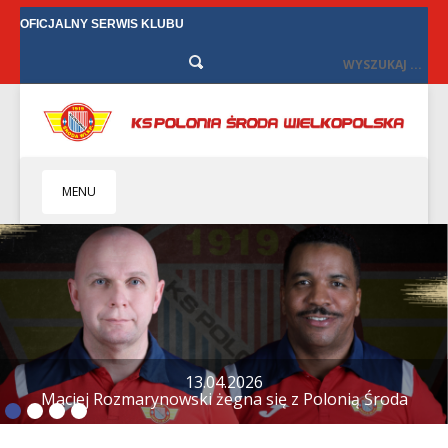
OFICJALNY SERWIS KLUBU
MENU
HOME
KLUB
BIZNES
SENIORZY
SENIORKI
BILETY
TV