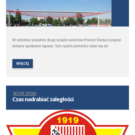
W sobotnie południe drugi zespół seniorów Polonii Środa rozegrał
kolejne spotkanie ligowe. Tym razem poloniści udali się do
Strzałkowa na pojedynek z tamtejszym Polaninem.
WIĘCEJ
30.03.2026
Czas nadrabiać zaległości