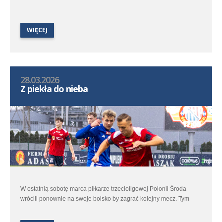
WIĘCEJ
28.03.2026
Z piekła do nieba
W ostatnią sobotę marca piłkarze trzecioligowej Polonii Środa
wrócili ponownie na swoje boisko by zagrać kolejny mecz. Tym
razem uch rywalem była Cartusia Kartuzy. Jesienią w Kartuzach w
starciu obu ekip był remis 1:1 ale samo spotkanie dostarczyło