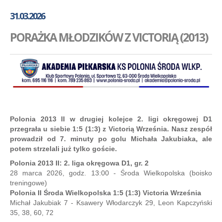
GALERIA
31.03.2026
AKADEMIA
PORAŻKA MŁODZIKÓW Z VICTORIĄ (2013)
KONTAKT
SKLEP
PLAN TRENINGÓW
Polonia 2013 II w drugiej kolejce 2. ligi okręgowej D1
przegrała u siebie 1:5 (1:3) z Victorią Września. Nasz zespół
prowadził od 7. minuty po golu Michała Jakubiaka, ale
potem strzelali już tylko goście.
Polonia 2013 II: 2. liga okręgowa D1, gr. 2
28 marca 2026, godz. 13:00 - Środa Wielkopolska (boisko
treningowe)
Polonia II Środa Wielkopolska 1:5 (1:3) Victoria Września
Michał Jakubiak 7 - Ksawery Włodarczyk 29, Leon Kapczyński
35, 38, 60, 72