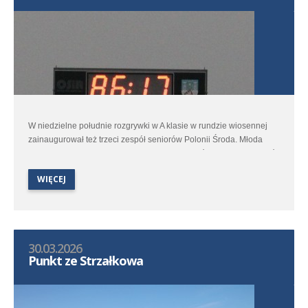
W niedzielne południe rozgrywki w A klasie w rundzie wiosennej
zainaugurował też trzeci zespół seniorów Polonii Środa. Młoda
ekipa trenera Łukasza Kaczałki udała się do Kórnika aby zmierzyć
się z rezerwami czwartoligowej Kotwicy.
WIĘCEJ
30.03.2026
Punkt ze Strzałkowa