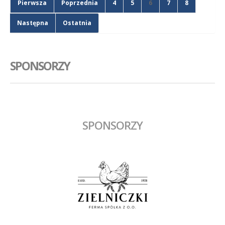
Pierwsza
Poprzednia
4
5
6
7
8
Następna
Ostatnia
SPONSORZY
SPONSORZY