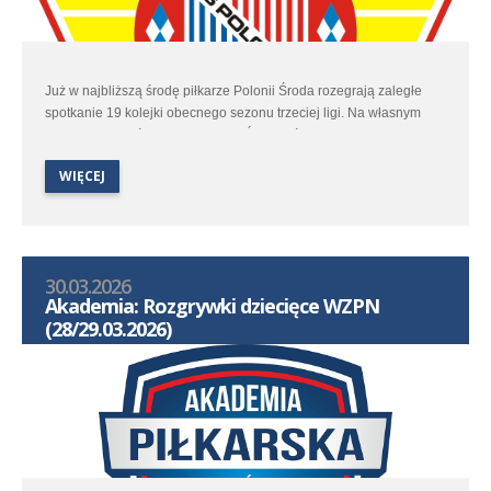
Już w najbliższą środę piłkarze Polonii Środa rozegrają zaległe
spotkanie 19 kolejki obecnego sezonu trzeciej ligi. Na własnym
obiekcie poloniści podejmą Flotę Świnoujście. Wstęp na to
spotkanie tradycyjnie jest wolny.
WIĘCEJ
30.03.2026
Akademia: Rozgrywki dziecięce WZPN
(28/29.03.2026)