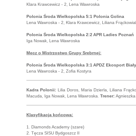
Klara Krawcewicz - 2, Lena Wawroska
Polonia Środa Wielkopolska 5:1 Polonia Golina
Lena Wawroska - 2, Klara Krawcewicz, Liliana Frąckowiak
Polonia Środa Wielkopolska 2:2 APR Ladies Poznań
Iga Nowak, Lena Wawroska
Mecz o Mistrzostwo Grupy Srebrnej:
Polonia Środa Wielkopolska 3:1 APDZ Ekosport Biał
Lena Wawroska - 2, Zofia Kostyra
Kadra Polonii:
Lilia Doros, Maria Dzierla, Liliana Frąck
Macuda, Iga Nowak, Lena Wawroska.
Trener:
Agnieszka 
Klasyfikacja końcowa:
1. Diamonds Academy (szare)
2. Tęcza SISU Bydgoszcz II