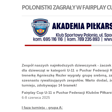
POLONISTKI ZAGRAŁY W FAIRPLAY C
Zespół naszych najmłodszych dziewczynek - żaczek -
dla dziewcząt w kategorii U-11 o Puchar Federacji
trenerkę Agnieszkę Rezler wygrały grupę srebrną, za
szesnastu rywalizujących zespołów. Warto dodać, że
turnieju, zdobywając 14 bramek!
Fairplay Cup U-11 o Puchar Federacji Klubów Piłkar
6-8 czerwca 2025
I faza turnieju - grupa A: