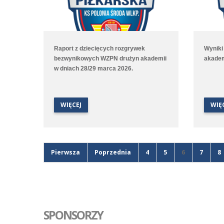
Raport z dziecięcych rozgrywek
Wyniki
bezwynikowych WZPN drużyn akademii
akadem
w dniach 28/29 marca 2026.
WIĘCEJ
WIĘ
Pierwsza
Poprzednia
4
5
6
7
8
SPONSORZY