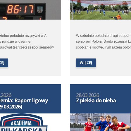
ielne południe rozgrywki w A
W sobotnie południe drugi zespół
w rundzie wiosennej
seniorów Polonii Środa rozegrał k
urował też trzeci zespół seniorów
spotkanie ligowe. Tym razem polon
 Środa. Młoda ekipa trenera
udali się do Strzałkowa na pojedy
 Kaczałki udała się do Kórnika
tamtejszym Polaninem.
CEJ
WIĘCEJ
erzyć się z rezerwami
ligowej Kotwicy.
.2026
28.03.2026
emia: Raport ligowy
Z piekła do nieba
9.03.2026)