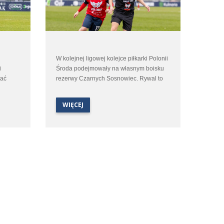
W kolejnej ligowej kolejce piłkarki Polonii
i
Środa podejmowały na własnym boisku
rać
rezerwy Czarnych Sosnowiec. Rywal to
alem
zespół nieobliczalny a jego siła zależy
głównie od posiłków z pierwszego
WIĘCEJ
emis 1:1
zespołu. Czarne potrafiły w tej rundzie
bicom
pokonać liderującą Legię Warszawa 4:0
ale potrafiły też doznać bolesnych
porażek. Na pewno ekipę Polonii Środa
czekał ciężki mecz w którym trzeba było
wznieść się na wyżyny swoich
umiejętności.