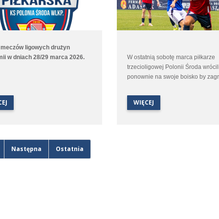
 meczów ligowych drużyn
ii w dniach 28/29 marca 2026.
W ostatnią sobotę marca piłkarze
trzecioligowej Polonii Środa wrócil
ponownie na swoje boisko by zag
kolejny mecz. Tym razem uch ryw
była Cartusia Kartuzy. Jesienią w
CEJ
WIĘCEJ
Kartuzach w starciu obu ekip był r
ale samo spotkanie dostarczyło ki
sporo emocji.
Następna
Ostatnia