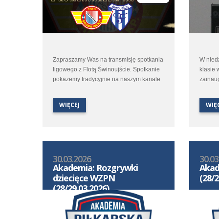
Zapraszamy Was na transmisję spotkania
W niedz
ligowego z Flotą Świnoujście. Spotkanie
klasie 
pokażemy tradycyjnie na naszym kanale
zainaug
na You Tube. Start transmisji w środę 1
Polonii
kwietnia o godzinie 16:50.
Łukasza
WIĘCEJ
WIĘ
aby zmi
Transmisja oczywiście z komentarzem.
czwarto
30.03.2026
30.03
Akademia: Rozgrywki
Akad
dziecięce WZPN
(28/2
(28/29.03.2026)