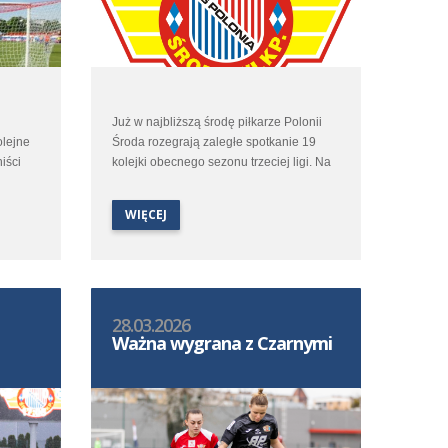
Już w najbliższą środę piłkarze Polonii
olejne
Środa rozegrają zaległe spotkanie 19
iści
kolejki obecnego sezonu trzeciej ligi. Na
nek z
własnym obiekcie poloniści podejmą
Flotę Świnoujście. Wstęp na to spotkanie
WIĘCEJ
tradycyjnie jest wolny.
28.03.2026
Ważna wygrana z Czarnymi