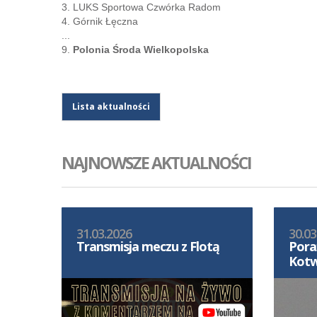
3. LUKS Sportowa Czwórka Radom
4. Górnik Łęczna
...
9.
Polonia Środa Wielkopolska
Lista aktualności
NAJNOWSZE AKTUALNOŚCI
31.03.2026
30.03
Transmisja meczu z Flotą
Pora
Kotw