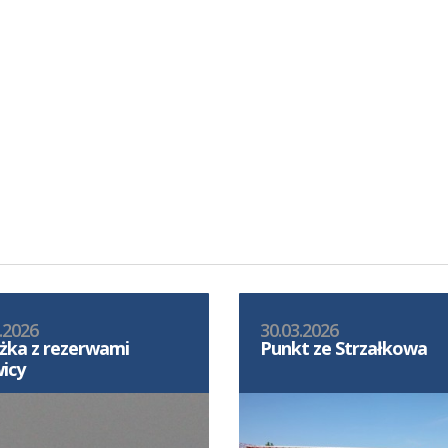
.2026
30.03.2026
żka z rezerwami
Punkt ze Strzałkowa
icy