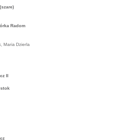
(szare)
wórka Radom
, Maria Dzierla
z II
ystok
zcz