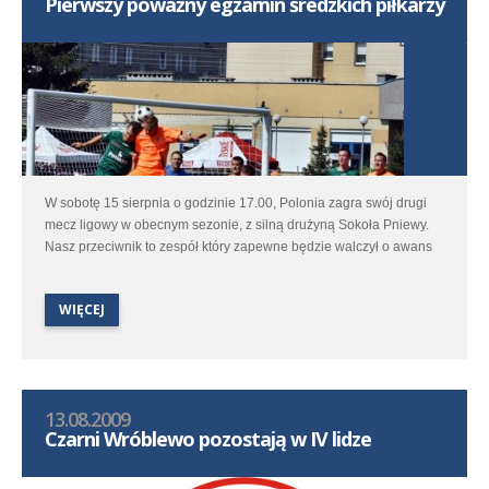
Pierwszy poważny egzamin średzkich piłkarzy
W sobotę 15 sierpnia o godzinie 17.00, Polonia zagra swój drugi
mecz ligowy w obecnym sezonie, z silną drużyną Sokoła Pniewy.
Nasz przeciwnik to zespół który zapewne będzie walczył o awans
do wyższej ligi, czego dowodem jest bardzo dobra postawa w
zeszłym sezonie i wzmocnienie kadry w okresie przygotowawczym.
WIĘCEJ
13.08.2009
Czarni Wróblewo pozostają w IV lidze