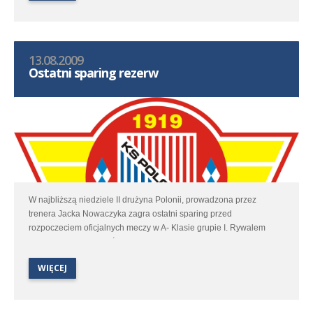
13.08.2009
Ostatni sparing rezerw
W najbliższą niedziele II drużyna Polonii, prowadzona przez
trenera Jacka Nowaczyka zagra ostatni sparing przed
rozpoczeciem oficjalnych meczy w A- Klasie grupie I. Rywalem
będzie dobrze znana średzkim kibicom drużyna Phytopharmu
Klęka.
WIĘCEJ