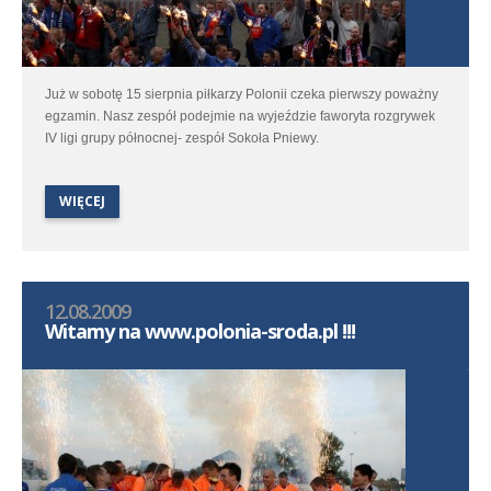
Już w sobotę 15 sierpnia piłkarzy Polonii czeka pierwszy poważny
egzamin. Nasz zespół podejmie na wyjeździe faworyta rozgrywek
IV ligi grupy północnej- zespół Sokoła Pniewy.
WIĘCEJ
12.08.2009
Witamy na www.polonia-sroda.pl !!!