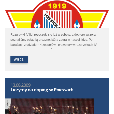
Rozgrywki IV ligi rozoczęły się już w sobote, a dopiero wczoraj
poznaliśmy ostatnią drużynę, która zagra w naszej lidze. Po
barażach z udziałem 4 zespołów , prawo gry w rozgrywkach IV-
ligowych otrzymali Czarni Wróblewo.
WIĘCEJ
13.08.2009
Liczymy na doping w Pniewach