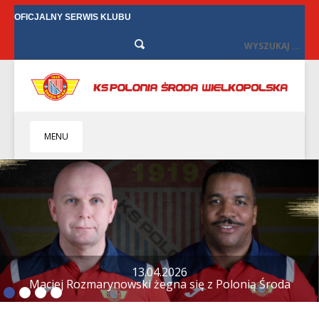
OFICJALNY SERWIS KLUBU
MENU
HOME
KLUB
BIZNES
SENIORZY
SENIORKI
12.04.2026
Tylko remis w Starych Oborzyskach
BILETY
TV