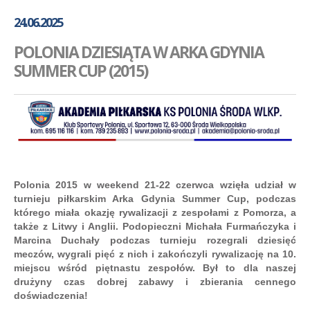
GALERIA
24.06.2025
AKADEMIA
POLONIA DZIESIĄTA W ARKA GDYNIA
KONTAKT
SUMMER CUP (2015)
SKLEP
PLAN TRENINGÓW
Polonia 2015 w weekend 21-22 czerwca wzięła udział w
turnieju piłkarskim Arka Gdynia Summer Cup, podczas
którego miała okazję rywalizacji z zespołami z Pomorza, a
także z Litwy i Anglii. Podopieczni Michała Furmańczyka i
Marcina Duchały podczas turnieju rozegrali dziesięć
meczów, wygrali pięć z nich i zakończyli rywalizację na 10.
miejscu wśród piętnastu zespołów. Był to dla naszej
drużyny czas dobrej zabawy i zbierania cennego
doświadczenia!