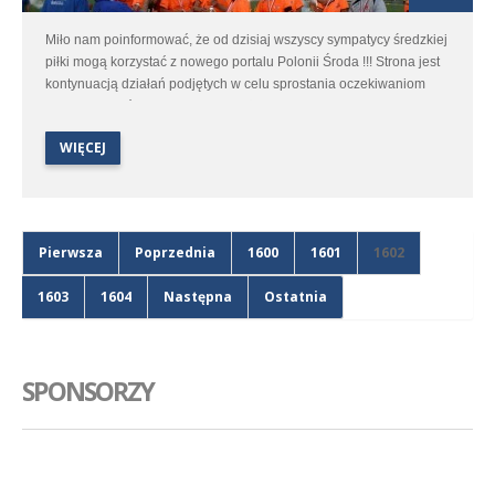
Miło nam poinformować, że od dzisiaj wszyscy sympatycy średzkiej
piłki mogą korzystać z nowego portalu Polonii Środa !!! Strona jest
kontynuacją działań podjętych w celu sprostania oczekiwaniom
naszych kibiców. Mamy nadzieje, że nowy portal będzie jeszcze
lepszy.
WIĘCEJ
Pierwsza
Poprzednia
1600
1601
1602
1603
1604
Następna
Ostatnia
SPONSORZY