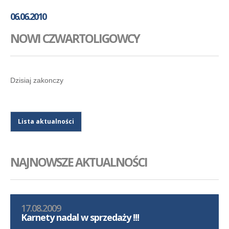
GALERIA
06.06.2010
AKADEMIA
NOWI CZWARTOLIGOWCY
KONTAKT
SKLEP
PLAN TRENINGÓW
Dzisiaj zakonczy
Lista aktualności
NAJNOWSZE AKTUALNOŚCI
17.08.2009
Karnety nadal w sprzedaży !!!