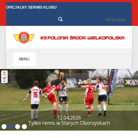
OFICJALNY SERWIS KLUBU
MENU
HOME
KLUB
BIZNES
SENIORZY
SENIORKI
12.04.2026
Tylko remis w Starych Oborzyskach
BILETY
TV