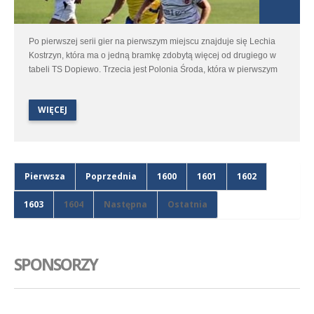
Po pierwszej serii gier na pierwszym miejscu znajduje się Lechia
Kostrzyn, która ma o jedną bramkę zdobytą więcej od drugiego w
tabeli TS Dopiewo. Trzecia jest Polonia Środa, która w pierwszym
meczu strzeliła trzy bramki nie tracąc żadnej.
WIĘCEJ
Pierwsza
Poprzednia
1600
1601
1602
1603
1604
Następna
Ostatnia
SPONSORZY