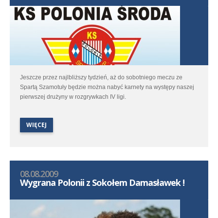
Jeszcze przez najlbliższy tydzień, aż do sobotniego meczu ze
Spartą Szamotuły będzie można nabyć karnety na występy naszej
pierwszej drużyny w rozgrywkach IV ligi.
WIĘCEJ
08.08.2009
Wygrana Polonii z Sokołem Damasławek !