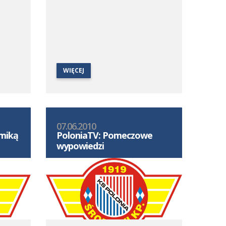
WIĘCEJ
07.06.2010
Amiką
PoloniaTV: Pomeczowe
wypowiedzi