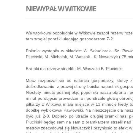
NIEWYPAŁ W WITKOWIE
We wtorkowe popołudnie w Witkowie zespół rezerw rozegr
tam srogiej porażki ulegając gospodarzom 7-2.
Polonia wystąpiła w składzie: A. Szkudlarek- Sz. Pawł
Pluciński, M. Michalak, M. Waszak - K. Nowaczyk ( 75 min 
Bramki dla rezerw strzelili : M. Waszak i B. Pluciński
Mecz rozpoczął się od natarcia gospodarzy, którzy 
dośrodkowaniu z prawej strony boiska napastnik gospodar
Niestety minutę później błąd popełniła nasza obrona i p
minut po objęciu prowadzenia i po strzale głową obrońc
piłkarzy z Witkowa miała miejsce w 13 minucie kiedy t
dobitkę wyblokował Pawłowski. Na nieszczęście dla nasz
było już 2-0. Dopiero po utracie drugiej bramki nasi p
Pluciński będąc sam na sam z bramkarzem strzelił nad 
metrów zdecydował się Nowaczyk i przyniosło to efekt w 