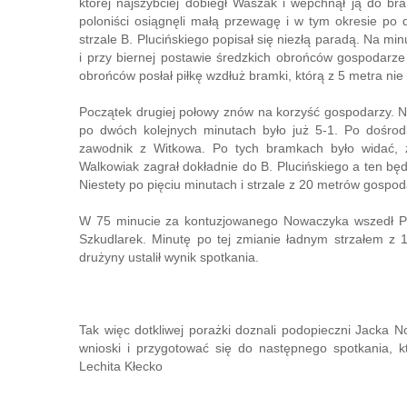
której najszybciej dobiegł Waszak i wepchnął ją do b
poloniści osiągnęli małą przewagę i w tym okresie po
strzale B. Plucińskiego popisał się niezłą paradą. Na m
i przy biernej postawie średzkich obrońców gospodarz
obrońców posłał piłkę wzdłuż bramki, którą z 5 metra ni
Początek drugiej połowy znów na korzyść gospodarzy. Na
po dwóch kolejnych minutach było już 5-1. Po dośrodk
zawodnik z Witkowa. Po tych bramkach było widać, 
Walkowiak zagrał dokładnie do B. Plucińskiego a ten b
Niestety po pięciu minutach i strzale z 20 metrów gospod
W 75 minucie za kontuzjowanego Nowaczyka wszedł Prz
Szkudlarek. Minutę po tej zmianie ładnym strzałem z 
drużyny ustalił wynik spotkania.
Tak więc dotkliwej porażki doznali podopieczni Jacka 
wnioski i przygotować się do następnego spotkania, k
Lechita Kłecko