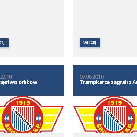
CEJ
WIĘCEJ
.2010
07.06.2010
ięstwo orlików
Trampkarze zagrali z 