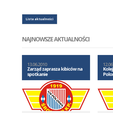
Lista aktualności
NAJNOWSZE AKTUALNOŚCI
13.06.2010
12.06
Zarząd zaprasza kibiców na
Kolej
spotkanie
Polon