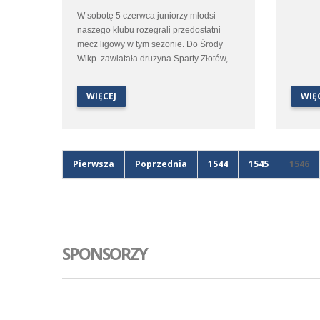
W sobotę 5 czerwca juniorzy młodsi
naszego klubu rozegrali przedostatni
mecz ligowy w tym sezonie. Do Środy
Wlkp. zawiatała druzyna Sparty Złotów,
która walczy ciągle o utrzymanie się w
lidze. Nasi zawodnicy byli bardzo
WIĘCEJ
WIĘ
goscinni i przegrali ten mecz 1:0, mimo
duzego wsparcia zawodników z juniorów
starszych.
Pierwsza
Poprzednia
1544
1545
1546
SPONSORZY