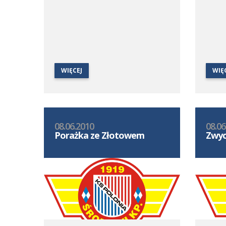
WIĘCEJ
WIĘ
08.06.2010
08.06
Porażka ze Złotowem
Zwyc