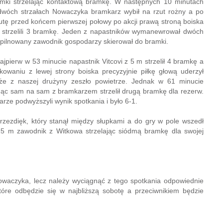
ramki strzelając kontaktową bramkę. W następnych 10 minutach
 dwóch strzałach Nowaczyka bramkarz wybił na rzut rożny a po
inutę przed końcem pierwszej połowy po akcji prawą stroną boiska
e strzelili 3 bramkę. Jeden z napastników wymanewrował dwóch
e pilnowany zawodnik gospodarzy skierował do bramki.
jpierw w 53 minucie napastnik Vitcovi z 5 m strzelił 4 bramkę a
owaniu z lewej strony boiska precyzyjnie piłkę głową uderzył
że z naszej drużyny zeszło powietrze. Jednak w 61 minucie
ędąc sam na sam z bramkarzem strzelił drugą bramkę dla rezerw.
arze podwyższyli wynik spotkania i było 6-1.
ezdięk, który stanął między słupkami a do gry w pole wszedł
15 m zawodnik z Witkowa strzelając siódmą bramkę dla swojej
Nowaczyka, lecz należy wyciągnąć z tego spotkania odpowiednie
tóre odbędzie się w najbliższą sobotę a przeciwnikiem będzie