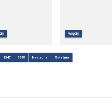
CEJ
WIĘCEJ
1547
1548
Następna
Ostatnia