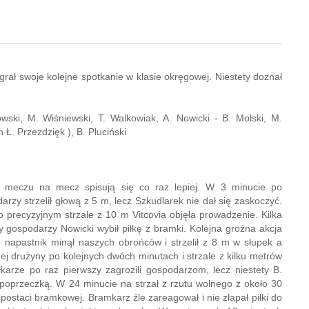
ał swoje kolejne spotkanie w klasie okręgowej. Niestety doznał
owski, M. Wiśniewski, T. Walkowiak, A. Nowicki - B. Molski, M.
Ł. Przezdzięk ), B. Pluciński
z meczu na mecz spisują się co raz lepiej. W 3 minucie po
zy strzelił głową z 5 m, lecz Szkudlarek nie dał się zaskoczyć.
o precyzyjnym strzale z 10 m Vitcovia objęła prowadzenie. Kilka
y gospodarzy Nowicki wybił piłkę z bramki. Kolejna groźna akcja
o napastnik minął naszych obrońców i strzelił z 8 m w słupek a
ej drużyny po kolejnych dwóch minutach i strzale z kilku metrów
iłkarze po raz pierwszy zagrozili gospodarzom, lecz niestety B.
poprzeczką. W 24 minucie na strzał z rzutu wolnego z około 30
postaci bramkowej. Bramkarz źle zareagował i nie złapał piłki do