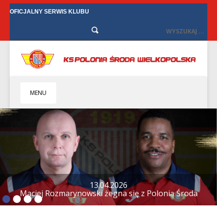
OFICJALNY SERWIS KLUBU
MENU
HOME
KLUB
BIZNES
SENIORZY
SENIORKI
12.04.2026
Tylko remis w Starych Oborzyskach
BILETY
TV