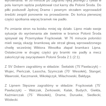
wyrównania. W 35 minucie po zagraniu ręką jednego z rywali w
polu karnym sędzia podyktował rzut karny dla Polonii Środa. Do
piłki podszedł Jędrzej Drame i pewnym strzałem wyprowadził
średzki zespół ponownie na prowadzenie. Do końca pierwszej
części spotkania więcej bramek nie padło.
Po zmianie stron na boisku mniej się działo. Lipno miało swoje
sytuacje do wyrównania ale świetnie w bramce Polonii Środa
spisywał się Przemysław Frąckowiak. W 76 minucie poloniści
mieli swoją okazję bramkową ale strzał głową wprowadzonego
chwilę wcześniej Wiktora Wesołka złapał bramkarz Lipna.
Ostatecznie w drugiej części gry bramki nie padły a mecz
zakończył się zwycięstwem Polonii Środa 2:1 (2:1).
Z SV Dobern zagraliśmy w składzie: Świtalski (75`Pawlaczyk) –
Wujec, Pieńczak, Łasocha, Szymczak (70` Wesołek), Stangel,
Wawroski, Kaczmarek, Mikołajczyk, Milachowski, Bałdyga.
Z Lipnem Stęszew zagraliśmy w składzie: Frąckowiak (75`
Pawlaczyk) – Walczak, Żerkowski, Kalak, Budych, Giełda,
Kaźmierczak (75` Wesołek), Drame, Durueke, Siedlecki,
Wódecki.