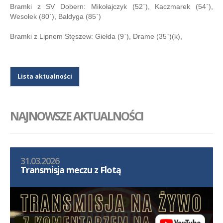
Bramki z SV Dobern: Mikołajczyk (52`), Kaczmarek (54`),
Wesołek (80`), Bałdyga (85`)
Bramki z Lipnem Stęszew: Giełda (9`), Drame (35`)(k),
Lista aktualności
NAJNOWSZE AKTUALNOŚCI
31.03.2026
Transmisja meczu z Flotą