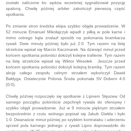
zostało zaliczone bo sędzia wcześniej sygnalizował pozycję
spaloną. Chwilę później arbiter zakończył pierwszą część
spotkania.
Po zmianie stron średzka ekipa szybko objęła prowadzenie. W
52 minucie Emanuel Mikołajczyk wpadł z piłką w pole karne i
mimo ostrego kąta znalazł sposób na pokonania bramkarza
rywali. Dwie minuty później było już 2:0. Tym razem na listę
strzelców wpisał się Marcin Kaczmarek. Na dziesięć minut przed
końcem spotkania poloniści dołożyli kolejne trafienie. Tym razem
na listę strzelców wpisał się Wiktor Wesołek. Jeszcze przed
końcem spotkania poloniści dołożyli kolejną bramkę. Tym razem
akcję całego zespołu celnym strzałem wykończył Dawid
Bałdyga. Ostatecznie Polonia Środa pokonała SV Dobern 4:0
(0:0).
Chwilę później rozpoczęło się spotkanie z Lipnem Stęszew. Od
samego początku poloniście zepchnęli rywala do ofensywy i
szybko objęli prowadzenie. Już w 9 minucie pięknym strzałem
bezpośrednio z rzutu wolnego popisał się Jakub Giełda i było
1:0. Dwanaście minut później po szybkim kontrataku i uderzeniu
sprzed pola karnego jednego z rywali Lipno doprowadziło do