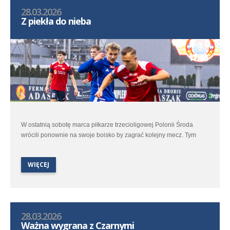
28.03.2026
Z piekła do nieba
W ostatnią sobotę marca piłkarze trzecioligowej Polonii Środa
wrócili ponownie na swoje boisko by zagrać kolejny mecz. Tym
razem uch rywalem była Cartusia Kartuzy. Jesienią w Kartuzach w
starciu obu ekip był remis 1:1 ale samo spotkanie dostarczyło
WIĘCEJ
kibicom sporo emocji.
28.03.2026
Ważna wygrana z Czarnymi