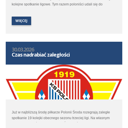
kolejne spotkanie ligowe. Tym razem poloniści udali się do
Strzałkowa na pojedynek z tamtejszym Polaninem.
WIĘCEJ
30.03.2026
Czas nadrabiać zaległości
Już w najbliższą środę piłkarze Polonii Środa rozegrają zaległe
spotkanie 19 kolejki obecnego sezonu trzeciej ligi. Na własnym
obiekcie poloniści podejmą Flotę Świnoujście. Wstęp na to