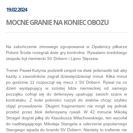
GALERIA
19.02.2024
AKADEMIA
MOCNE GRANIE NA KONIEC OBOZU
KONTAKT
SKLEP
PLAN TRENINGÓW
Na zakończenie zimowego zgrupowania w Opalenicy piłkarze
Polonii Środa rozegrali dwie gry kontrolne. Rywalami średzkiego
zespołu był niemiecki SV Dobern i Lipno Stęszew.
Trener Paweł Kutynia podzielił zespół na dwie jedenastki tak aby
każdy z zawodników zagrał dziewięćdziesiąt minut. Kilka minut
po godzinie 11 rozpoczął się mecz z SV Dobern. Rywal na co
dzień występujący w szóstej lidze niemieckiej od samego
początku cofnął się do defensywy upatrując swoich szans w
kontrataku. Z kolei poloniści ruszyli do ataków chcąc szybko
objąć prowadzenie. Długimi fragmentami nie mogli się jednak
przebić przez blok defensywny rywali. W 42 minucie Mikołaj
Stnagel dograł piłkę do Klaudiusza Milachowskiego, ten wycofał
do nadbiegającego Mikołaja Stangela a uderzenie popularnego
Stangiego wpada do bramki SV Dobern. Niestety to trafienie nie