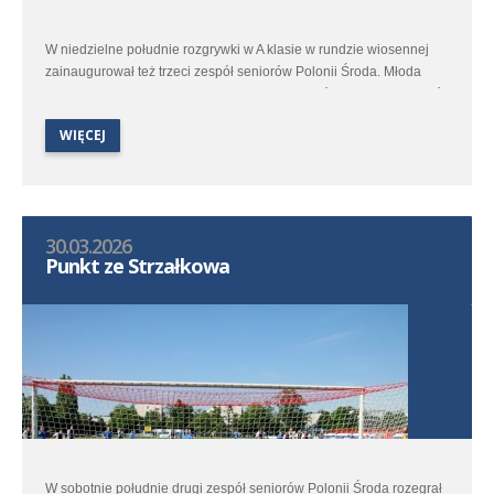
W niedzielne południe rozgrywki w A klasie w rundzie wiosennej
zainaugurował też trzeci zespół seniorów Polonii Środa. Młoda
ekipa trenera Łukasza Kaczałki udała się do Kórnika aby zmierzyć
się z rezerwami czwartoligowej Kotwicy.
WIĘCEJ
30.03.2026
Punkt ze Strzałkowa
W sobotnie południe drugi zespół seniorów Polonii Środa rozegrał