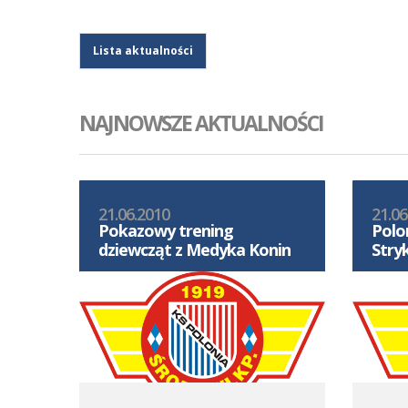
Lista aktualności
NAJNOWSZE AKTUALNOŚCI
21.06.2010
21.06
Pokazowy trening
Polo
dziewcząt z Medyka Konin
Stry