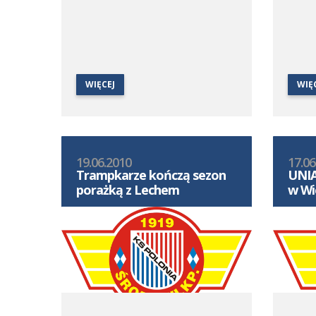
WIĘCEJ
WIĘ
19.06.2010
17.06
Trampkarze kończą sezon
UNIA
porażką z Lechem
w Wi