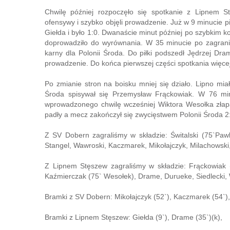
Chwilę później rozpoczęło się spotkanie z Lipnem S
ofensywy i szybko objęli prowadzenie. Już w 9 minucie 
Giełda i było 1:0. Dwanaście minut później po szybkim k
doprowadziło do wyrównania. W 35 minucie po zagraniu
karny dla Polonii Środa. Do piłki podszedł Jędrzej D
prowadzenie. Do końca pierwszej części spotkania więce
Po zmianie stron na boisku mniej się działo. Lipno mi
Środa spisywał się Przemysław Frąckowiak. W 76 minu
wprowadzonego chwilę wcześniej Wiktora Wesołka złapa
padły a mecz zakończył się zwycięstwem Polonii Środa 2:
Z SV Dobern zagraliśmy w składzie: Świtalski (75`Paw
Stangel, Wawroski, Kaczmarek, Mikołajczyk, Milachowski
Z Lipnem Stęszew zagraliśmy w składzie: Frąckowiak (
Kaźmierczak (75` Wesołek), Drame, Durueke, Siedlecki,
Bramki z SV Dobern: Mikołajczyk (52`), Kaczmarek (54`),
Bramki z Lipnem Stęszew: Giełda (9`), Drame (35`)(k),