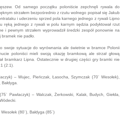
tęszew. Od samego początku poloniście zepchnęli rywala do
pięknym strzałem bezpośrednio z rzutu wolnego popisał się Jakub
ontrataku i uderzeniu sprzed pola karnego jednego z rywali Lipno
 ręką jednego z rywali w polu karnym sędzia podyktował rzut
rame i pewnym strzałem wyprowadził średzki zespół ponownie na
j bramek nie padło.
ało swoje sytuacje do wyrównania ale świetnie w bramce Polonii
cie poloniści mieli swoją okazję bramkową ale strzał głową
ł bramkarz Lipna. Ostatecznie w drugiej części gry bramki nie
1 (2:1).
laczyk) – Wujec, Pieńczak, Łasocha, Szymczak (70` Wesołek),
, Bałdyga.
75` Pawlaczyk) – Walczak, Żerkowski, Kalak, Budych, Giełda,
 Wódecki.
 Wesołek (80`), Bałdyga (85`)