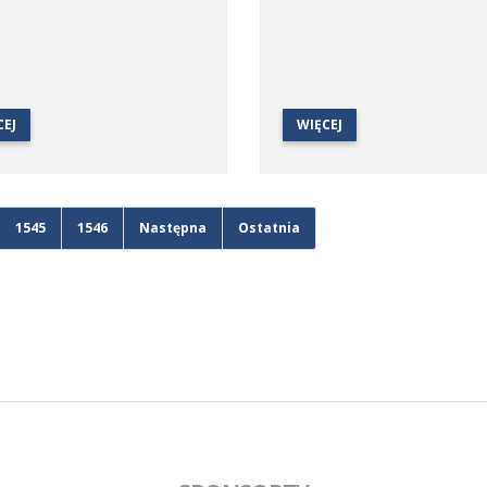
CEJ
WIĘCEJ
1545
1546
Następna
Ostatnia