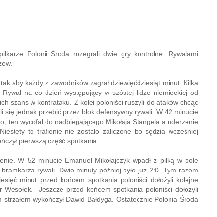
karze Polonii Środa rozegrali dwie gry kontrolne. Rywalami
zew.
 tak aby każdy z zawodników zagrał dziewięćdziesiąt minut. Kilka
 Rywal na co dzień występujący w szóstej lidze niemieckiej od
h szans w kontrataku. Z kolei poloniści ruszyli do ataków chcąc
i się jednak przebić przez blok defensywny rywali. W 42 minucie
go, ten wycofał do nadbiegającego Mikołaja Stangela a uderzenie
stety to trafienie nie zostało zaliczone bo sędzia wcześniej
ończył pierwszą część spotkania.
enie. W 52 minucie Emanuel Mikołajczyk wpadł z piłką w pole
 bramkarza rywali. Dwie minuty później było już 2:0. Tym razem
iesięć minut przed końcem spotkania poloniści dołożyli kolejne
tor Wesołek. Jeszcze przed końcem spotkania poloniści dołożyli
m strzałem wykończył Dawid Bałdyga. Ostatecznie Polonia Środa