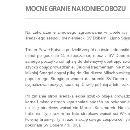
MOCNE GRANIE NA KONIEC OBOZU
Na zakończenie zimowego zgrupowania w Opalenicy pił
średzkiego zespołu był niemiecki SV Dobern i Lipno Stęs
Trener Paweł Kutynia podzielił zespół na dwie jedenastki
minut po godzinie 11 rozpoczął się mecz z SV Dobern.
samego początku cofnął się do defensywy upatrując swoic
szybko objąć prowadzenie. Długimi fragmentami nie mogl
Mikołaj Stnagel dograł piłkę do Klaudiusza Milachowskie
popularnego Stangiego wpada do bramki SV Dobern. Nie
sygnalizował pozycję spaloną. Chwilę później arbiter zak
Po zmianie stron średzka ekipa szybko objęła prowadz
karne i mimo ostrego kąta znalazł sposób na pokonania
na listę strzelców wpisał się Marcin Kaczmarek. Na dz
trafienie. Tym razem na listę strzelców wpisał się Wik
kolejną bramkę. Tym razem akcję całego zespołu celny
pokonała SV Dobern 4:0 (0:0).