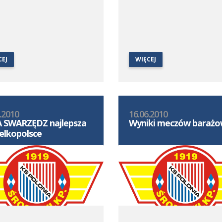
CEJ
WIĘCEJ
.2010
16.06.2010
 SWARZĘDZ najlepsza
Wyniki meczów barażo
elkopolsce