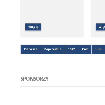
WIĘCEJ
WIĘ
Pierwsza
Poprzednia
1542
1543
1544
SPONSORZY