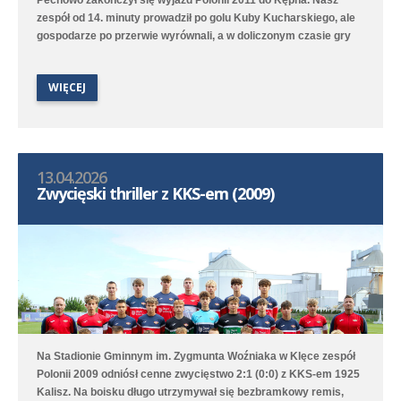
Pechowo zakończył się wyjazd Polonii 2011 do Kępna. Nasz
zespół od 14. minuty prowadził po golu Kuby Kucharskiego, ale
gospodarze po przerwie wyrównali, a w doliczonym czasie gry
niestety zdobyli zwycięskiego gola. Lepiej spisała się druga
drużyna, która na boisku treningowym pokonała 9:1 (2:0) Juna-
WIĘCEJ
Trans II Stare Oborzyska. Hat trickiem w tym meczu popisał się
Jan Marciniak.
13.04.2026
Zwycięski thriller z KKS-em (2009)
Na Stadionie Gminnym im. Zygmunta Woźniaka w Klęce zespół
Polonii 2009 odniósł cenne zwycięstwo 2:1 (0:0) z KKS-em 1925
Kalisz. Na boisku długo utrzymywał się bezbramkowy remis,