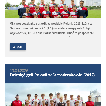
Miłą niespodziankę sprawiła w niedzielę Polonia 2013, która w
Ostrzeszowie pokonała 2:1 (1:1) wicelidera rozgrywek 1. ligi
wojewódzkiej D1 - Lecha Poznań/Południe. Choć to gospodarze
pierwsi objęli prowadzenie to Poloniści odwrócili losy meczu za
sprawą bramek Leona Jackowa i Jakuba Przybyłka. Drugi
WIĘCEJ
zespół przegrał na wyjeździe 1:3 (1:1) z Clescevią Kleszczewo, a
gola dla Polonii strzelił Bruno Obiegły.
13.04.2026
Dziesięć goli Polonii w Szczodrzykowie (2012)