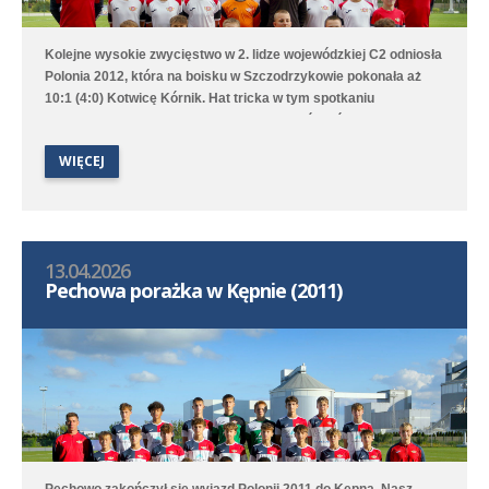
Kolejne wysokie zwycięstwo w 2. lidze wojewódzkiej C2 odniosła
Polonia 2012, która na boisku w Szczodrzykowie pokonała aż
10:1 (4:0) Kotwicę Kórnik. Hat tricka w tym spotkaniu
skompletował Karol Marciniak. Drugi zespół, który rywalizuje w
2. lidze okręgowej C2, przegrał na wyjeździe z Avią Kamionki.
WIĘCEJ
13.04.2026
Pechowa porażka w Kępnie (2011)