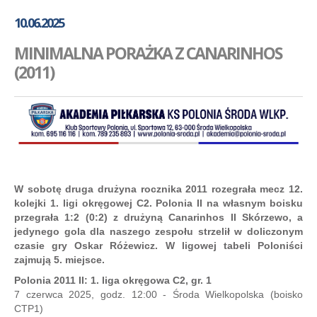
GALERIA
10.06.2025
AKADEMIA
MINIMALNA PORAŻKA Z CANARINHOS
KONTAKT
(2011)
SKLEP
PLAN TRENINGÓW
W sobotę druga drużyna rocznika 2011 rozegrała mecz 12.
kolejki 1. ligi okręgowej C2. Polonia II na własnym boisku
przegrała 1:2 (0:2) z drużyną Canarinhos II Skórzewo, a
jedynego gola dla naszego zespołu strzelił w doliczonym
czasie gry Oskar Różewicz. W ligowej tabeli Poloniści
zajmują 5. miejsce.
Polonia 2011 II: 1. liga okręgowa C2, gr. 1
7 czerwca 2025, godz. 12:00 - Środa Wielkopolska (boisko
CTP1)