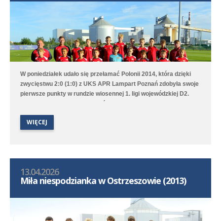
W poniedziałek udało się przełamać Polonii 2014, która dzięki
zwycięstwu 2:0 (1:0) z UKS APR Lampart Poznań zdobyła swoje
pierwsze punkty w rundzie wiosennej 1. ligi wojewódzkiej D2.
Bramki na wagę trzech punktów strzelili Witold Artomski i Karol
Krawczewski. Druga drużyna przegrała w Dominowie 1:5 (0:0) z
WIĘCEJ
Lechem Poznań/Dominowo-Krzykosy.
13.04.2026
Miła niespodzianka w Ostrzeszowie (2013)