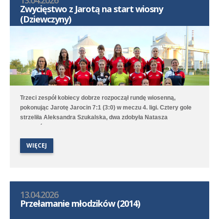
13.04.2026
Zwycięstwo z Jarotą na start wiosny
(Dziewczyny)
Trzeci zespół kobiecy dobrze rozpoczął rundę wiosenną,
pokonując Jarotę Jarocin 7:1 (3:0) w meczu 4. ligi. Cztery gole
strzeliła Aleksandra Szukalska, dwa zdobyła Natasza
Szymańska, a wynik ustaliła Alicja Doros. Trampkarki przegrały
1:6 z UKS APR Lampart Poznań/Mosina, a młodziczki przegrały
WIĘCEJ
2:6 z Avią II Kamionki.
13.04.2026
Przełamanie młodzików (2014)