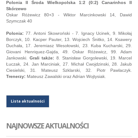
Polonia II Środa Wielkopolska 1:2 (0:2) Canarinhos II
Skórzewo
Oskar Różewicz 80+3 - Wiktor Marcinkowski 14, Dawid
Szymczak 40
Polonia:
77. Antoni Skowroński - 7. Ignacy Ucinek, 9. Mikołaj
Borczyk, 10. Kacper Pauter, 13. Wojciech Śnitko, 14. Ksawery
Duchała, 17. Jeremiasz Wesołowski, 23. Kuba Kucharski, 29.
Giovani Henriquez-Gajda, 49. Oskar Różewicz, 99. Adam
Jankowski.
Grali także:
8. Stanisław Gorgolewski, 19. Marcel
Łuczak, 24. Jan Marciniak, 27. Michał Cwojdzinski, 28. Jakub
Ciesielski, 31. Mateusz Szklarski, 32. Piotr Pawlaczyk.
Trenerzy:
Mateusz Zawalski oraz Adrian Wojtysiak.
Lista aktualności
NAJNOWSZE AKTUALNOŚCI