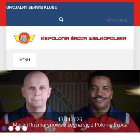
OFICJALNY SERWIS KLUBU
MENU
HOME
KLUB
BIZNES
SENIORZY
SENIORKI
13.04.2026
Maciej Rozmarynowski żegna się z Polonią Środa
BILETY
TV