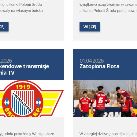
 ligi piłkarki Polonii Środa
wyjątkowo rozgrywanym w czwart
owały na własnym boisku
piłkarze Polonii Środa podejmowal
era ligowej tabeli Ślęzę Wrocław.
własnym boisku Lidera Swarzędz.
kście walki o czołowe ligowe
CEJ
WIĘCEJ
było to spotkanie dla polonistek
kle ważne.
.2026
01.04.2026
endowe transmisje
Zatopiona Flota
nia TV
tygodniu pokażemy Wam jeszcze
W zaległej dziewiętnastej kolejce t