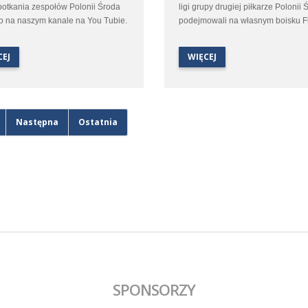
otkania zespołów Polonii Środa
ligi grupy drugiej piłkarze Polonii 
o na naszym kanale na You Tubie.
podejmowali na własnym boisku F
transmisje zaczniemy w piątek
Świnoujście. Spotkanie które pier
iem Orlen I ligi kobiet pomiędzy
miało odbyć się w listopadzie ze 
CEJ
WIĘCEJ
 Środa, a Ślęzą Wrocław, a
na warunki atmosferyczne zostało
zymy sobotnim meczem Betclic III
przełożone aż na początek kwietni
którym zespół Polonii Środa zmierzy
ipnem Stęszew.
Następna
Ostatnia
ie spotkania oczywiście z
arzem.
SPONSORZY