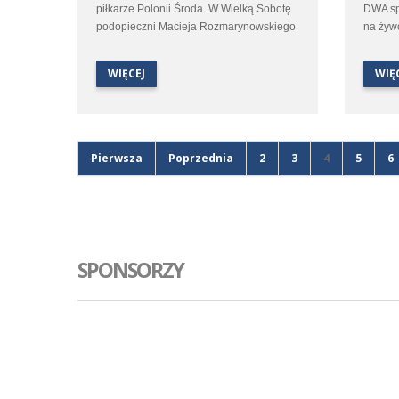
piłkarze Polonii Środa. W Wielką Sobotę
DWA sp
podopieczni Macieja Rozmarynowskiego
na żyw
udadzą się do Stęszewa by w spotkaniu
Nasze 
25 kolejki trzeciej ligi zmierzyć się z
spotkan
WIĘCEJ
WIĘ
miejscowym Lipnem.
Polonią
zakońc
ligi w 
się z L
Pierwsza
Poprzednia
2
3
4
5
6
Wszystk
koment
SPONSORZY