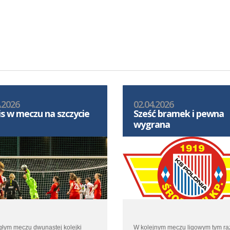
.2026
02.04.2026
s w meczu na szczycie
Sześć bramek i pewna
wygrana
głym meczu dwunastej kolejki
W kolejnym meczu ligowym tym r