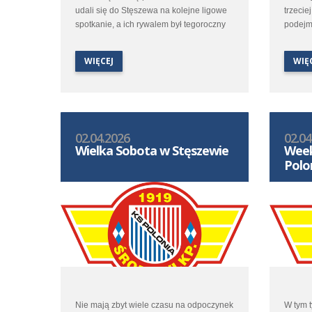
udali się do Stęszewa na kolejne ligowe
trzeciej
spotkanie, a ich rywalem był tegoroczny
podejm
beniaminek – miejscowe Lipno. Jesienne
wicelid
spotkanie obu zespołów dostarczyło
W konte
WIĘCEJ
WIĘ
kibicom sporo emocji i na ponownie
lokaty 
ciekawy pojedynek zanosiło się i tym
niezwy
razem.
02.04.2026
02.04
Wielka Sobota w Stęszewie
Week
Polo
Nie mają zbyt wiele czasu na odpoczynek
W tym 