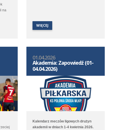
ek
i na
WIĘCEJ
01.04.2026
Akademia: Zapowiedź (01-
04.04.2026)
Kalendarz meczów ligowych drużyn
rzeciej
akademii w dniach 1-4 kwietnia 2026.