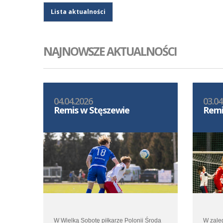
Lista aktualności
NAJNOWSZE AKTUALNOŚCI
04.04.2026
03.04
Remis w Stęszewie
Remi
W Wielką Sobotę piłkarze Polonii Środa
W zale