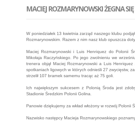
MACIEJ ROZMARYNOWSKI ŻEGNA SIĘ
W poniedziałek 13 kwietnia zarząd naszego klubu podj
Rozmarynowskim. Razem z nim nasz klub opuszcza dotyc
Maciej Rozmarynowski i Luis Henriquez do Polonii Śr
Mikołaja Raczyńskiego. Po jego zwolnieniu we wrześni
trenera objął Maciej Rozmarynowski a Luis Henriquez 
spotkaniach ligowych w których odnieśli 27 zwycięstw, z
strzelił 107 bramek samemu tracąc aż 75 goli.
Ich największym sukcesem z Polonią Środa jest zdob
Stadionie Średzkim Polonii Golina.
Panowie dziękujemy za wkład włożony w rozwój Polonii Ś
Nazwisko następcy Macieja Rozmarynowskiego poznam