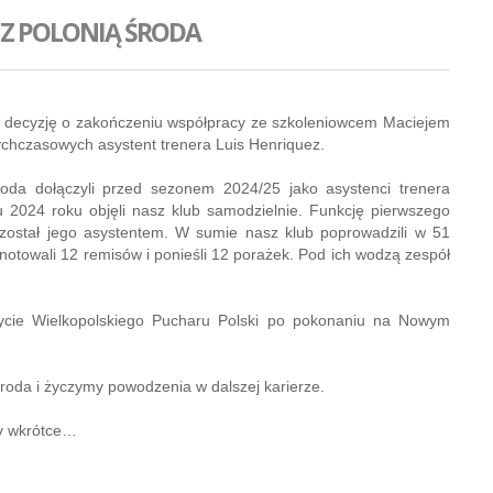
 Z POLONIĄ ŚRODA
ął decyzję o zakończeniu współpracy ze szkoleniowcem Maciejem
hczasowych asystent trenera Luis Henriquez.
oda dołączyli przed sezonem 2024/25 jako asystenci trenera
u 2024 roku objęli nasz klub samodzielnie. Funkcję pierwszego
został jego asystentem. W sumie nasz klub poprowadzili w 51
anotowali 12 remisów i ponieśli 12 porażek. Pod ich wodzą zespół
ycie Wielkopolskiego Pucharu Polski po pokonaniu na Nowym
roda i życzymy powodzenia w dalszej karierze.
y wkrótce…