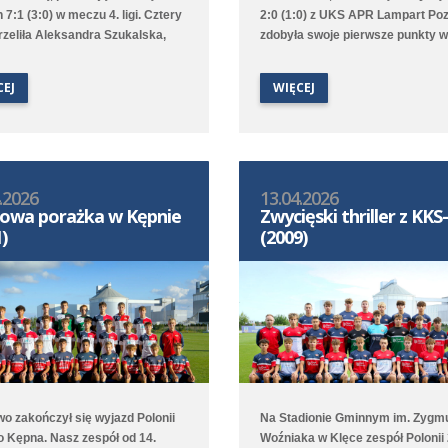
 7:1 (3:0) w meczu 4. ligi. Cztery
2:0 (1:0) z UKS APR Lampart Po
trzeliła Aleksandra Szukalska,
zdobyła swoje pierwsze punkty w
obyła Natasza Szymańska, a
rundzie wiosennej 1. ligi wojewód
staliła Alicja Doros. Trampkarki
D2. Bramki na wagę trzech punk
CEJ
WIĘCEJ
ały 1:6 z UKS APR Lampart
strzelili Witold Artomski i Karol
/Mosina, a młodziczki przegrały
Krawczewski. Druga drużyna prz
vią II Kamionki.
w Dominowie 1:5 (0:0) z Lechem
Poznań/Dominowo-Krzykosy.
.2026
13.04.2026
owa porażka w Kępnie
Zwycięski thriller z KK
)
(2009)
o zakończył się wyjazd Polonii
Na Stadionie Gminnym im. Zygm
o Kępna. Nasz zespół od 14.
Woźniaka w Klęce zespół Polonii