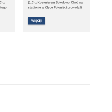
0) z
(1:0) z Kosynierem Sokołowo. Choć na
długo
stadionie w Klęce Poloniści prowadzili
mis,
już od 2. minuty to emocji nie brakowało
aż do ostatniego gwizdka sędziego.
WIĘCEJ
dnik
Bramki dla średzkiej drużyny strzelali
artką
Antoni Sobczyński, Filip Staszak, Oleksii
rnym i
Steblin oraz Mikołaj Szymański.
 aż w
arcel
że nasz
bronie i
zonym
dobyła
po
ka