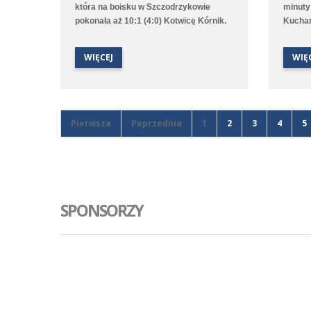
która na boisku w Szczodrzykowie
minuty
pokonała aż 10:1 (4:0) Kotwicę Kórnik.
Kuchar
Hat tricka w tym spotkaniu
przerw
skompletował Karol Marciniak. Drugi
czasie 
WIĘCEJ
WIĘ
zespół, który rywalizuje w 2. lidze
zwycięs
okręgowej C2, przegrał na wyjeździe z
druga 
Avią Kamionki.
trenin
Trans I
tym me
Pierwsza
Poprzednia
1
2
3
4
5
SPONSORZY