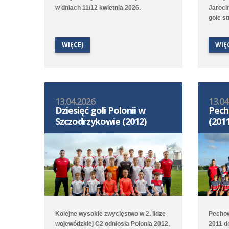
w dniach 11/12 kwietnia 2026.
Jarocin
gole s
dwa zd
wynik u
WIĘCEJ
WIĘ
przegr
Poznań
2:6 z A
13.04.2026
13.04
Dziesięć goli Polonii w
Pech
Szczodrzykowie (2012)
(2011
Kolejne wysokie zwycięstwo w 2. lidze
Pechow
wojewódzkiej C2 odniosła Polonia 2012,
2011 d