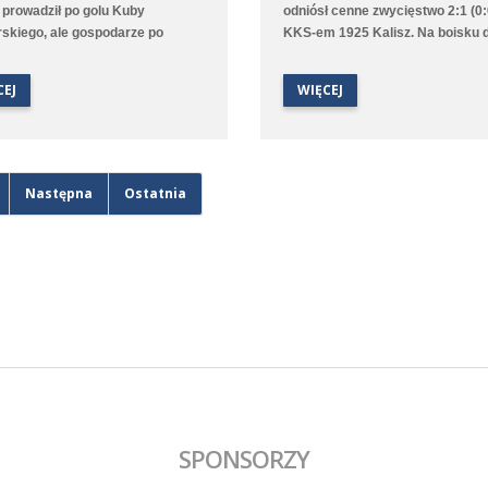
 prowadził po golu Kuby
odniósł cenne zwycięstwo 2:1 (0:
skiego, ale gospodarze po
KKS-em 1925 Kalisz. Na boisku 
ie wyrównali, a w doliczonym
utrzymywał się bezbramkowy re
gry niestety zdobyli
choć to Poloniści byli stroną
CEJ
WIĘCEJ
kiego gola. Lepiej spisała się
dominującą. W 68. minucie zawo
drużyna, która na boisku
gości został ukarany czerwoną k
gowym pokonała 9:1 (2:0) Juna-
za faul taktyczny przed polem ka
I Stare Oborzyska. Hat trickiem w
przewaga Polonii jeszcze wzrosła
czu popisał się Jan Marciniak.
76. minucie gola na 1:0 strzelił M
Następna
Ostatnia
Kliszkowiak. Gdy wydawało się, 
zespół dowiezie zwycięstwo do
końcowego gwizdka to goście
wykorzystali niefrasobliwość w o
doprowadzili do remisu. W dolic
czasie jednak średzka drużyna z
gola na wagę trzech punktów, a 
dobrym dośrodkowaniu Francisz
Błaszyka wynik ustalił Benjamin
Wałuszko.
SPONSORZY