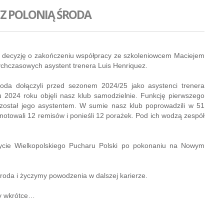
 Z POLONIĄ ŚRODA
ął decyzję o zakończeniu współpracy ze szkoleniowcem Maciejem
hczasowych asystent trenera Luis Henriquez.
oda dołączyli przed sezonem 2024/25 jako asystenci trenera
u 2024 roku objęli nasz klub samodzielnie. Funkcję pierwszego
został jego asystentem. W sumie nasz klub poprowadzili w 51
anotowali 12 remisów i ponieśli 12 porażek. Pod ich wodzą zespół
ycie Wielkopolskiego Pucharu Polski po pokonaniu na Nowym
roda i życzymy powodzenia w dalszej karierze.
y wkrótce…