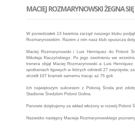
MACIEJ ROZMARYNOWSKI ŻEGNA SIĘ
W poniedziałek 13 kwietnia zarząd naszego klubu podj
Rozmarynowskim. Razem z nim nasz klub opuszcza dotyc
Maciej Rozmarynowski i Luis Henriquez do Polonii Śr
Mikołaja Raczyńskiego. Po jego zwolnieniu we wrześni
trenera objął Maciej Rozmarynowski a Luis Henriquez 
spotkaniach ligowych w których odnieśli 27 zwycięstw, z
strzelił 107 bramek samemu tracąc aż 75 goli.
Ich największym sukcesem z Polonią Środa jest zdob
Stadionie Średzkim Polonii Golina.
Panowie dziękujemy za wkład włożony w rozwój Polonii Ś
Nazwisko następcy Macieja Rozmarynowskiego poznam