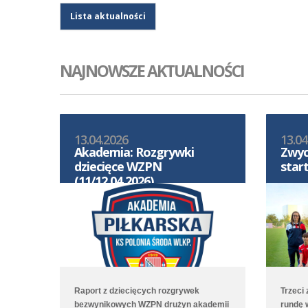
Lista aktualności
NAJNOWSZE AKTUALNOŚCI
13.04.2026
13.04
Akademia: Rozgrywki
Zwyc
dziecięce WZPN
star
(11/12.04.2026)
Raport z dziecięcych rozgrywek
Trzeci
bezwynikowych WZPN drużyn akademii
rundę 