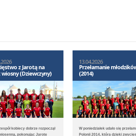
.2026
13.04.2026
ięstwo z Jarotą na
Przełamanie młodzikó
t wiosny (Dziewczyny)
(2014)
 zespół kobiecy dobrze rozpoczął
W poniedziałek udało się przeła
wiosenną, pokonując Jarotę
Polonii 2014, która dzięki zwycię