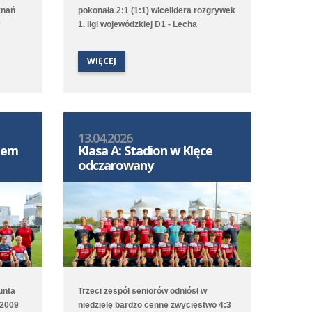
znań
pokonała 2:1 (1:1) wicelidera rozgrywek
1. ligi wojewódzkiej D1 - Lecha
zkiej
Poznań/Południe. Choć to gospodarze
tów
pierwsi objęli prowadzenie to Poloniści
WIĘCEJ
odwrócili losy meczu za sprawą bramek
egrała
Leona Jackowa i Jakuba Przybyłka.
Drugi zespół przegrał na wyjeździe 1:3
(1:1) z Clescevią Kleszczewo, a gola dla
Polonii strzelił Bruno Obiegły.
13.04.2026
S-em
Klasa A: Stadion w Klęce
odczarowany
unta
Trzeci zespół seniorów odniósł w
 2009
niedzielę bardzo cenne zwycięstwo 4:3