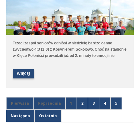
Trzeci zespół seniorów odniósł w niedzielę bardzo cenne
zwycięstwo 4:3 (1:0) z Kosynierem Sokołowo. Choć na stadionie
w Klęce Poloniści prowadzili już od 2. minuty to emocji nie
brakowało aż do ostatniego gwizdka sędziego. Bramki dla
średzkiej drużyny strzelali Antoni Sobczyński, Filip Staszak,
WIĘCEJ
Oleksii Steblin oraz Mikołaj Szymański.
Pierwsza
Poprzednia
1
2
3
4
5
Następna
Ostatnia