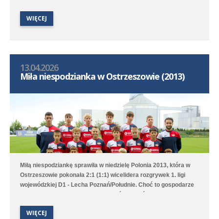
Krawczewski. Druga drużyna przegrała w Dominowie 1:5 (0:0) z
WIĘCEJ
Lechem Poznań/Dominowo-Krzykosy.
13.04.2026
Miła niespodzianka w Ostrzeszowie (2013)
Miłą niespodziankę sprawiła w niedzielę Polonia 2013, która w
Ostrzeszowie pokonała 2:1 (1:1) wicelidera rozgrywek 1. ligi
wojewódzkiej D1 - Lecha Poznań/Południe. Choć to gospodarze
pierwsi objęli prowadzenie to Poloniści odwrócili losy meczu za
sprawą bramek Leona Jackowa i Jakuba Przybyłka. Drugi
WIĘCEJ
zespół przegrał na wyjeździe 1:3 (1:1) z Clescevią Kleszczewo, a