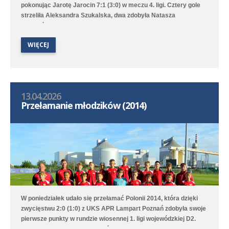
pokonując Jarotę Jarocin 7:1 (3:0) w meczu 4. ligi. Cztery gole
strzeliła Aleksandra Szukalska, dwa zdobyła Natasza
Szymańska, a wynik ustaliła Alicja Doros. Trampkarki przegrały
1:6 z UKS APR Lampart Poznań/Mosina, a młodziczki przegrały
WIĘCEJ
2:6 z Avią II Kamionki.
13.04.2026
Przełamanie młodzików (2014)
W poniedziałek udało się przełamać Polonii 2014, która dzięki
zwycięstwu 2:0 (1:0) z UKS APR Lampart Poznań zdobyła swoje
pierwsze punkty w rundzie wiosennej 1. ligi wojewódzkiej D2.
Bramki na wagę trzech punktów strzelili Witold Artomski i Karol