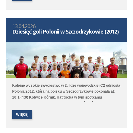
gola dla Polonii strzelił Bruno Obiegły.
13.04.2026
Dziesięć goli Polonii w Szczodrzykowie (2012)
Kolejne wysokie zwycięstwo w 2. lidze wojewódzkiej C2 odniosła
Polonia 2012, która na boisku w Szczodrzykowie pokonała aż
10:1 (4:0) Kotwicę Kórnik. Hat tricka w tym spotkaniu
skompletował Karol Marciniak. Drugi zespół, który rywalizuje w
2. lidze okręgowej C2, przegrał na wyjeździe z Avią Kamionki.
WIĘCEJ