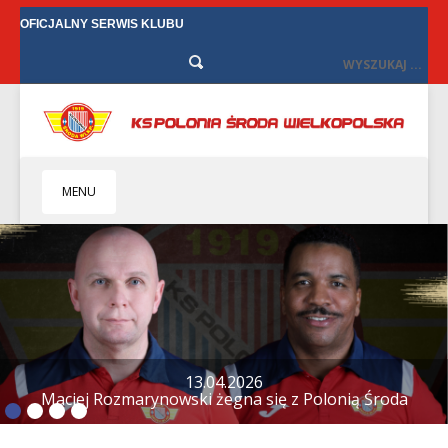
OFICJALNY SERWIS KLUBU
MENU
HOME
KLUB
BIZNES
SENIORZY
SENIORKI
BILETY
TV