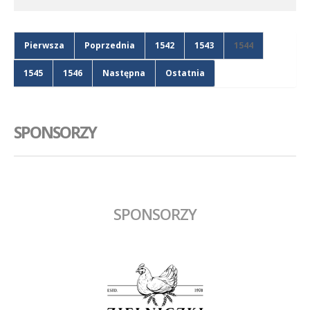
Pierwsza
Poprzednia
1542
1543
1544
1545
1546
Następna
Ostatnia
SPONSORZY
SPONSORZY