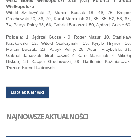
Wisła Borek Wielkopolski 0:18 (0:8) Polonia II Środa
Wielkopolska
Witold Szulczyński 2, Marcin Buczak 18, 49, 76, Kacper
Grochowski 20, 36, 70, Karol Marciniak 31, 35, 35, 52, 56, 67,
74, Patryk Polny 38, 66, Gabriel Banaszak 50, Jędrzej Gucze 60
Polonia:
1. Jędrzej Gucze - 9. Roger Mazur, 10. Stanisław
Krzykowski, 12. Witold Szulczyński, 13. Kyrylo Hrynov, 16.
Marcin Buczak, 23. Patryk Polny, 25. Adam Przybylski, 31.
Gabriel Banaszak.
Grali także:
2. Karol Marciniak, 4. Mikołaj
Biskup, 18. Kacper Grochowski, 29. Bartłomiej Kaźmierczak.
Trener:
Kornel Ladrowski.
Lista aktualności
NAJNOWSZE AKTUALNOŚCI