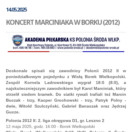
GALERIA
14.05.2025
AKADEMIA
KONCERT MARCINIAKA W BORKU (2012)
KONTAKT
SKLEP
PLAN TRENINGÓW
Doskonale spisali się zawodnicy Polonii 2012 II w
poniedziałkowym pojedynku z Wisłą Borek Wielkopolski.
Zespół Kornela Ladrowskiego wygrał 18:0 (8:0), a
najskuteczniejszym zawodnikiem był Karol Marciniak, który
strzelił siedem bramek. Do siatki rywali trafiali też Marcin
Buczak - trzy, Kacper Grochowski - trzy, Patryk Polny -
dwie, Witold Szulczyński, Gabriel Banaszak oraz Jędrzej
Gucze.
Polonia 2012 II: 2. liga okręgowa D1, gr. Leszno 2
12 maja 2025, godz. 16:00 - Borek Wielkopolski