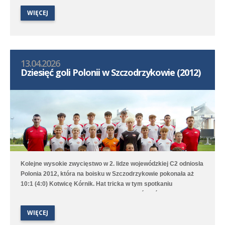
sprawą bramek Leona Jackowa i Jakuba Przybyłka. Drugi
WIĘCEJ
zespół przegrał na wyjeździe 1:3 (1:1) z Clescevią Kleszczewo, a
gola dla Polonii strzelił Bruno Obiegły.
13.04.2026
Dziesięć goli Polonii w Szczodrzykowie (2012)
Kolejne wysokie zwycięstwo w 2. lidze wojewódzkiej C2 odniosła
Polonia 2012, która na boisku w Szczodrzykowie pokonała aż
10:1 (4:0) Kotwicę Kórnik. Hat tricka w tym spotkaniu
skompletował Karol Marciniak. Drugi zespół, który rywalizuje w
2. lidze okręgowej C2, przegrał na wyjeździe z Avią Kamionki.
WIĘCEJ