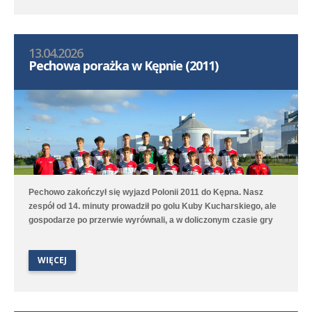
13.04.2026
Pechowa porażka w Kępnie (2011)
Pechowo zakończył się wyjazd Polonii 2011 do Kępna. Nasz
zespół od 14. minuty prowadził po golu Kuby Kucharskiego, ale
gospodarze po przerwie wyrównali, a w doliczonym czasie gry
niestety zdobyli zwycięskiego gola. Lepiej spisała się druga
drużyna, która na boisku treningowym pokonała 9:1 (2:0) Juna-
WIĘCEJ
Trans II Stare Oborzyska. Hat trickiem w tym meczu popisał się
Jan Marciniak.