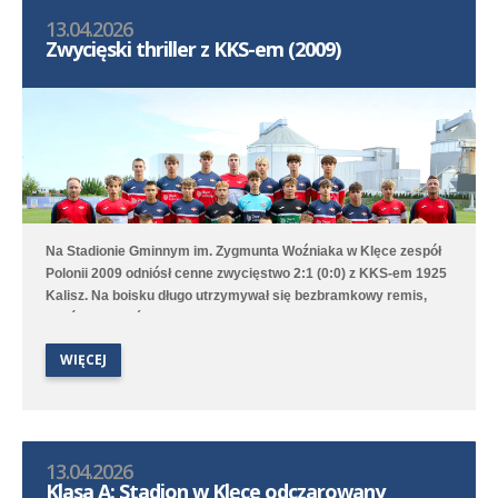
13.04.2026
Zwycięski thriller z KKS-em (2009)
Na Stadionie Gminnym im. Zygmunta Woźniaka w Klęce zespół
Polonii 2009 odniósł cenne zwycięstwo 2:1 (0:0) z KKS-em 1925
Kalisz. Na boisku długo utrzymywał się bezbramkowy remis,
choć to Poloniści byli stroną dominującą. W 68. minucie
zawodnik gości został ukarany czerwoną kartką za faul
WIĘCEJ
taktyczny przed polem karnym i przewaga Polonii jeszcze
wzrosła aż w 76. minucie gola na 1:0 strzelił Marcel Kliszkowiak.
Gdy wydawało się, że nasz zespół dowiezie zwycięstwo do
końcowego gwizdka to goście wykorzystali niefrasobliwość w
obronie i doprowadzili do remisu. W doliczonym czasie jednak
13.04.2026
średzka drużyna zdobyła gola na wagę trzech punktów, a po
Klasa A: Stadion w Klęce odczarowany
dobrym dośrodkowaniu Franciszka Błaszyka wynik ustalił