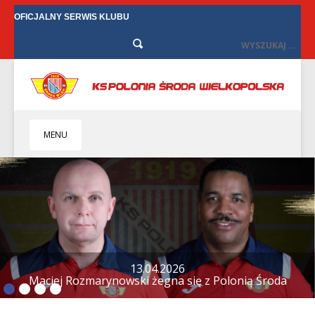
OFICJALNY SERWIS KLUBU
MENU
HOME
KLUB
BIZNES
SENIORZY
SENIORKI
BILETY
TV