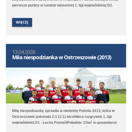
pierwsze punkty w rundzie wiosennej 1. ligi wojewódzkiej D2.
Bramki na wagę trzech punktów strzelili Witold Artomski i Karol
Krawczewski. Druga drużyna przegrała w Dominowie 1:5 (0:0) z
WIĘCEJ
Lechem Poznań/Dominowo-Krzykosy.
13.04.2026
Miła niespodzianka w Ostrzeszowie (2013)
Miłą niespodziankę sprawiła w niedzielę Polonia 2013, która w
Ostrzeszowie pokonała 2:1 (1:1) wicelidera rozgrywek 1. ligi
wojewódzkiej D1 - Lecha Poznań/Południe. Choć to gospodarze
pierwsi objęli prowadzenie to Poloniści odwrócili losy meczu za