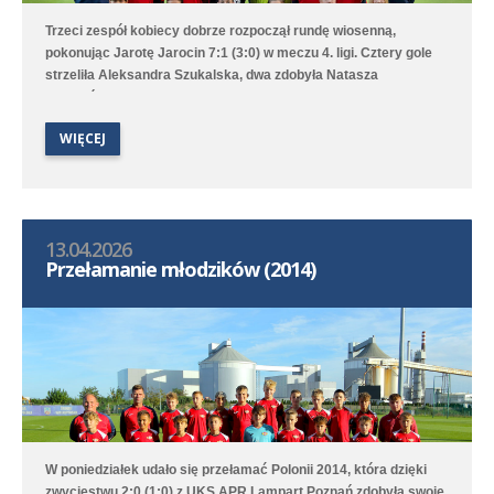
Trzeci zespół kobiecy dobrze rozpoczął rundę wiosenną,
pokonując Jarotę Jarocin 7:1 (3:0) w meczu 4. ligi. Cztery gole
strzeliła Aleksandra Szukalska, dwa zdobyła Natasza
Szymańska, a wynik ustaliła Alicja Doros. Trampkarki przegrały
1:6 z UKS APR Lampart Poznań/Mosina, a młodziczki przegrały
WIĘCEJ
2:6 z Avią II Kamionki.
13.04.2026
Przełamanie młodzików (2014)
W poniedziałek udało się przełamać Polonii 2014, która dzięki
zwycięstwu 2:0 (1:0) z UKS APR Lampart Poznań zdobyła swoje