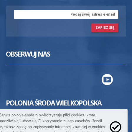
ZAPISZ SIĘ
OBSERWUJ NAS
POLONIA ŚRODA WIELKOPOLSKA
Serwis polonia-sroda.pl wykorzystuje pliki cookies, które
umożliwiają i ułatwiają Ci korzystanie z jego zasobów. Jeżeli
wyrażasz zgodę na zapisywanie informacji zawartej w cookies