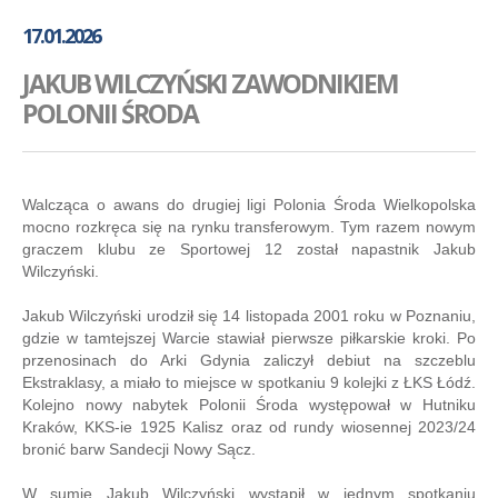
GALERIA
17.01.2026
AKADEMIA
JAKUB WILCZYŃSKI ZAWODNIKIEM
KONTAKT
POLONII ŚRODA
SKLEP
PLAN TRENINGÓW
Walcząca o awans do drugiej ligi Polonia Środa Wielkopolska
mocno rozkręca się na rynku transferowym. Tym razem nowym
graczem klubu ze Sportowej 12 został napastnik Jakub
Wilczyński.
Jakub Wilczyński urodził się 14 listopada 2001 roku w Poznaniu,
gdzie w tamtejszej Warcie stawiał pierwsze piłkarskie kroki. Po
przenosinach do Arki Gdynia zaliczył debiut na szczeblu
Ekstraklasy, a miało to miejsce w spotkaniu 9 kolejki z ŁKS Łódź.
Kolejno nowy nabytek Polonii Środa występował w Hutniku
Kraków, KKS-ie 1925 Kalisz oraz od rundy wiosennej 2023/24
bronić barw Sandecji Nowy Sącz.
W sumie Jakub Wilczyński wystąpił w jednym spotkaniu