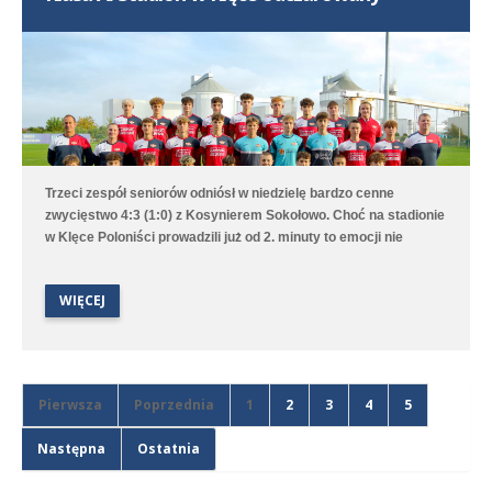
Benjamin Wałuszko.
Trzeci zespół seniorów odniósł w niedzielę bardzo cenne
zwycięstwo 4:3 (1:0) z Kosynierem Sokołowo. Choć na stadionie
w Klęce Poloniści prowadzili już od 2. minuty to emocji nie
brakowało aż do ostatniego gwizdka sędziego. Bramki dla
średzkiej drużyny strzelali Antoni Sobczyński, Filip Staszak,
WIĘCEJ
Oleksii Steblin oraz Mikołaj Szymański.
Pierwsza
Poprzednia
1
2
3
4
5
Następna
Ostatnia